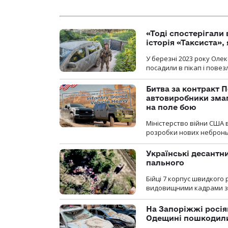
«Тоді спостерігали 
історія «Таксиста»,
У березні 2023 року Оле
посадили в пікап і повез
Битва за контракт П
автовиробники змаг
на поле бою
Міністерство війни США 
розробки нових неброньо
Українські десантни
пального
Бійці 7 корпус швидкого
видовищними кадрами з 
На Запоріжжі росія
Одещині пошкодили