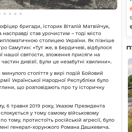
офіцер бригади, історик Віталій Матвійчук,
а насправді став урочистим – тоді місто
 дипломатичною столицею України. Як пізніше
П
етро Самутин: «Тут же, в Бердичеві, відбулося
ої нашої святости, зложення присяги на
 частин дивізії. Були це незабутні хвилини».
х минулого століття у вирі подій Бойовий
 армії Української Народної Республіки було
ітлини, що розповідають про ту історичну
у, 6 травня 2019 року, Указом Президента
ислокується у тому самому військовому
 по тому, протистоїть російській агресії, було
мені генерал-хорунжого Романа Дашкевича.