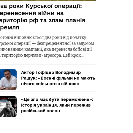
ва роки Курської операції:
еренесення війни на
ериторію рф та злам планів
ремля
ьогодні виповнюється два роки від початку
урської операції — безпрецедентної за задумом
виконанням кампанії, яка перенесла бойові дії
а територію держави-агресора. Цей крок…
Актор і офіцер Володимир
Ращук: «Воєнні фільми не мають
нічого спільного з війною»
«Це зло має бути переможене»:
історія українця, який пережив
російський полон