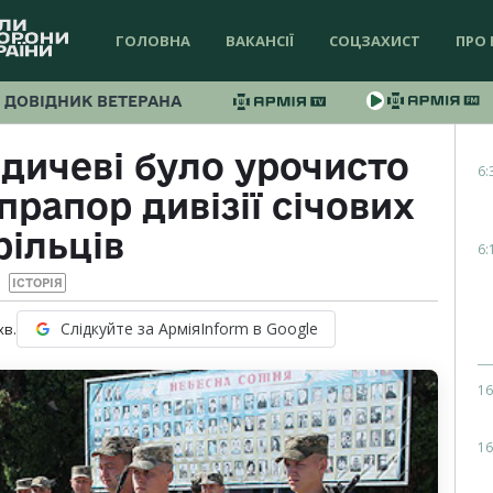
ГОЛОВНА
ВАКАНСІЇ
СОЦЗАХИСТ
ПРО 
ДОВІДНИК ВЕТЕРАНА
рдичеві було урочисто
6:
рапор дивізії січових
рільців
6:
ІСТОРІЯ
Слідкуйте за АрміяInform в Google
хв.
16
16