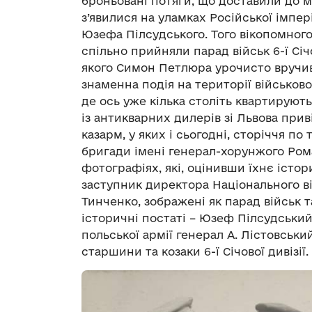
броньовані потяги, що доставили до м
з’явилися на уламках Російської імпері
Юзефа Пілсудського. Того вікопомног
спільно прийняли парад військ 6-ї Січо
якого Симон Петлюра урочисто вручив
знаменна подія на території військово
де ось уже кілька століть квартирують
із антикварних дилерів зі Львова прив
казарм, у яких і сьогодні, сторіччя п
бригади імені генерал-хорунжого Ром
фотографіях, які, оцінивши їхнє істо
заступник директора Національного в
Тинченко, зображені як парад військ т
історичні постаті – Юзеф Пілсудський
польської армії генерал А. Лістовськи
старшини та козаки 6-ї Січової дивізії.