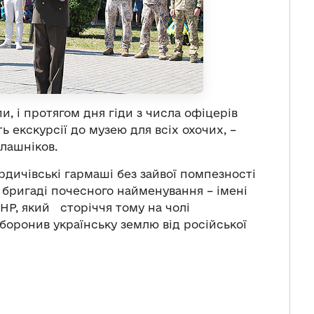
, і протягом дня гіди з числа офіцерів
ь екскурсії до музею для всіх охочих, –
лашніков.
бердичівські гармаші без зайвої помпезності
 бригаді почесного найменування – імені
УНР, який сторіччя тому на чолі
 боронив українську землю від російської