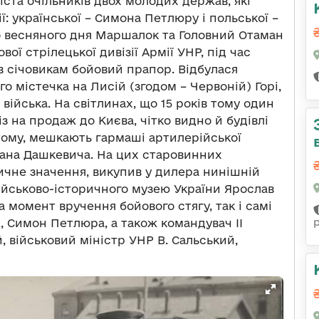
іста очільників двох молодих держав, які
ї: української – Симона Петлюру і польської –
о весняного дня Маршалок та Головний Отаман
вої стрілецької дивізії Армії УНР, під час
 січовикам бойовий прапор. Відбулася
го містечка на Лисій (згодом – Червоній) Горі,
 війська. На світлинах, що 15 років тому один
із на продаж до Києва, чітко видно й будівлі
о тому, мешкають гармаші артилерійської
ана Дашкевича. На цих старовинних
ричне значення, викупив у дилера нинішній
ійськово-історичного музею України Ярослав
а момент вручення бойового стягу, так і самі
, Симон Петлюра, а також командувач ІІ
й, військовий міністр УНР В. Сальський,