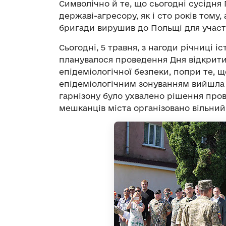
Символічно й те, що сьогодні сусідня 
державі-агресору, як і сто років тому,
бригади вирушив до Польщі для участі
Сьогодні, 5 травня, з нагоди річниці і
планувалося проведення Дня відкритих
епідеміологічної безпеки, попри те, 
епідеміологічним зонуванням вийшла 
гарнізону було ухвалено рішення про
мешканців міста організовано вільний