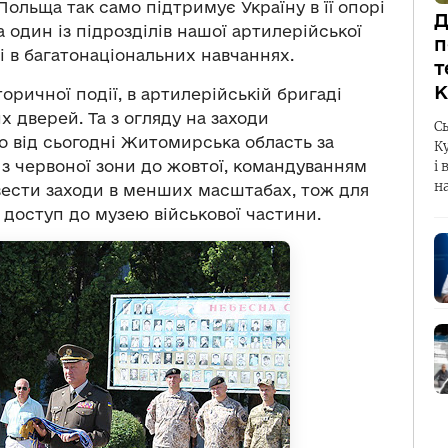
Польща так само підтримує Україну в її опорі
Д
 а один із підрозділів нашої артилерійської
п
 в багатонаціональних навчаннях.
т
К
сторичної події, в артилерійській бригаді
 дверей. Та з огляду на заходи
С
що від сьогодні Житомирська область за
К
з червоної зони до жовтої, командуванням
і 
н
вести заходи в менших масштабах, тож для
 доступ до музею військової частини.