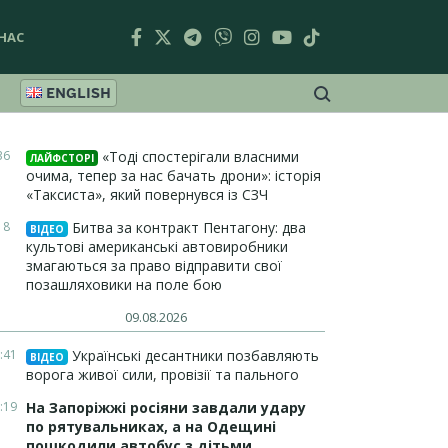
НАС
ENGLISH
36
«Тоді спостерігали власними
ЛАЙФСТОРІ
очима, тепер за нас бачать дрони»: історія
«Таксиста», який повернувся із СЗЧ
18
Битва за контракт Пентагону: два
ВІДЕО
культові американські автовиробники
змагаються за право відправити свої
позашляховики на поле бою
09.08.2026
:41
Українські десантники позбавляють
ВІДЕО
ворога живої сили, провізії та пального
:19
На Запоріжжі росіяни завдали удару
по рятувальниках, а на Одещині
пошкодили автобус з дітьми