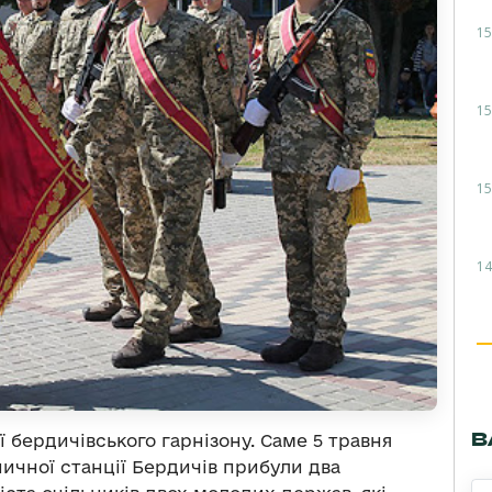
15
15
15
14
В
ї бердичівського гарнізону. Саме 5 травня
ізничної станції Бердичів прибули два