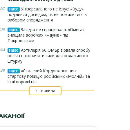
:57
Універсального не існує: «Вуду»
ВІДЕО
поділився досвідом, як не помилитися з
вибором спорядження
:38
Засідка не спрацювала: «Омега»
ВІДЕО
знищила ворожих «ждунів» під
Покровськом
:04
Артилерія 66 ОМБр зірвала спробу
ВІДЕО
росіян накопичити сили для подальшого
штурму
:39
«Сталевий Кордон» знищив
ВІДЕО
стартову позицію російських «Молній» та
інші ворожі цілі
ВСІ НОВИНИ
АКАНСІЇ