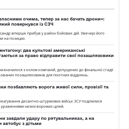
власними очима, тепер за нас бачать дрони»:
 який повернувся із СЗЧ
ксандр вперше прибув у район бойових дій. Увечері його
ли на позицію.
ентагону: два культові американські
аються за право відправити свої позашляховики
визначилося з колом компаній, допущених до фінальної стадії
ваних позашляховиків для піхотних відділень.
ки позбавляють ворога живої сили, провізії та
 реагування десантно-штурмових військ ЗСУ поділилися
ураженнями низки ворожих цілей.
ни завдали удару по рятувальниках, а на
 автобус з дітьми