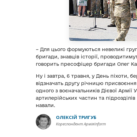
– Для цього формуються невеликі групи
бригади, знавців історії, проводитимут
говорить пресофіцер бригади Олег Ка
Ну і завтра, 6 травня, у День піхоти, 
відзначать другу річницю присвоєння
одного з воєначальників Дієвої Армії 
артилерійських частин та підрозділів
навали.
ОЛЕКСІЙ ТРИГУБ
Кореспондент АрміяInform