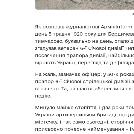
Як розповів журналістові АрміяInform 
день 5 травня 1920 року для Бердичев
тимчасово, буквально на день, стало
згадував ветеран 6-ї Січової дивізії П
посвячення прапора дивізії, найбільш
вірність Україні, перегляд та дефіляда
На жаль, зазначає офіцер, у 30-х рока
прапор 6-ї Січової стрілецької дивізії
втрачено. Та, на щастя, збереглися св
подію.
Минуло майже століття, і два роки том
України артилерійській бригаді, що д
містечку, і так само сьогодні, сторіччя
присвоєно почесне найменування – і