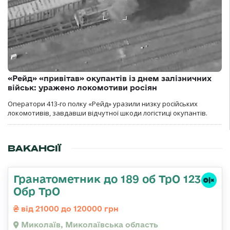
«Рейд» «привітав» окупантів із днем залізничних
військ: уражено локомотиви росіян
Оператори 413-го полку «Рейд» уразили низку російських
локомотивів, завдавши відчутної шкоди логістиці окупантів.
ВАКАНСІЇ
Гранатометник до 189 об ТрО 123
Обр ТрО
від 21000 до 120000 грн
Миколаїв, Миколаївська область