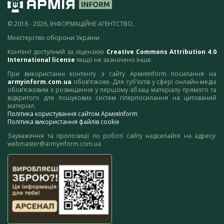
© 2018 - 2026, ІНФОРМАЦІЙНЕ АГЕНТСТВО,
Міністерство оборони України
Контент доступний за ліцензією
Creative Commons Attribution 4.0
International license
якщо не зазначено інше.
При використанні контенту з сайту АрміяInform посилання на
armyinform.com.ua
обов’язкове. Для суб’єктів у сфері онлайн-медіа
обов’язковим є розміщення у першому абзаці матеріалу прямого та
відкритого для пошукових систем гіперпосилання на цитований
матеріал.
Політика користування сайтом АрміяInform
Політика використання файлів cookie
Зауваження та пропозиції по роботі сайту надсилайте на адресу:
webmaster@armyinform.com.ua