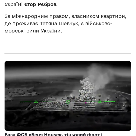
Україні
Єгор Рєбров
.
За міжнародним правом, власником квартири,
де проживає Тетяна Шевчук, є військово-
морські сили України.
База ФСБ «Беня House», тіньовий флот і