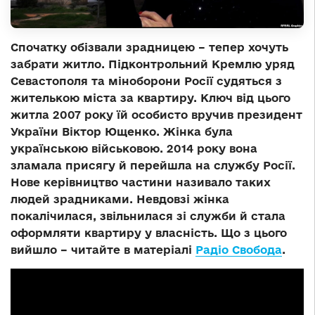
Спочатку обізвали зрадницею – тепер хочуть
забрати житло. Підконтрольний Кремлю уряд
Севастополя та міноборони Росії судяться з
жителькою міста за квартиру. Ключ від цього
житла 2007 року їй особисто вручив президент
України Віктор Ющенко. Жінка була
українською військовою. 2014 року вона
зламала присягу й перейшла на службу Росії.
Нове керівництво частини називало таких
людей зрадниками. Невдовзі жінка
покалічилася, звільнилася зі служби й стала
оформляти квартиру у власність. Що з цього
вийшло – читайте в матеріалі
Радіо Свобода
.