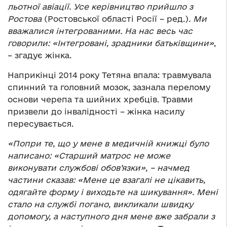
льотної авіації. Усе керівництво прийшло з
Ростова
(Ростовської області Росії – ред.)
. Ми
вважалися інтегрованими. На нас весь час
говорили: «Інтегровані, зрадники батьківщини»
,
– згадує жінка.
Наприкінці 2014 року Тетяна впала: травмувала
спинний та головний мозок, зазнала перелому
основи черепа та шийних хребців. Травми
призвели до інвалідності – жінка насилу
пересувається.
«Попри те, що у мене в медичній книжці було
написано: «Старший матрос не може
виконувати службові обов’язки», – начмед
частини сказав: «Мене це взагалі не цікавить,
одягайте форму і виходьте на шикування». Мені
стало на службі погано, викликали швидку
допомогу, а наступного дня мене вже забрали з