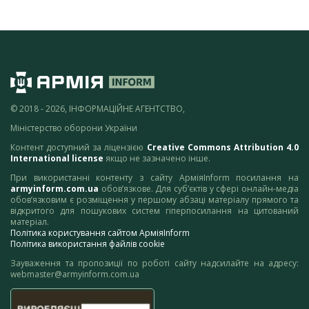
© 2018 - 2026, ІНФОРМАЦІЙНЕ АГЕНТСТВО,
Міністерство оборони України
Контент доступний за ліцензією
Creative Commons Attribution 4.0
International license
якщо не зазначено інше.
При використанні контенту з сайту АрміяInform посилання на
armyinform.com.ua
обов’язкове. Для суб’єктів у сфері онлайн-медіа
обов’язковим є розміщення у першому абзаці матеріалу прямого та
відкритого для пошукових систем гіперпосилання на цитований
матеріал.
Політика користування сайтом АрміяInform
Політика використання файлів cookie
Зауваження та пропозиції по роботі сайту надсилайте на адресу:
webmaster@armyinform.com.ua