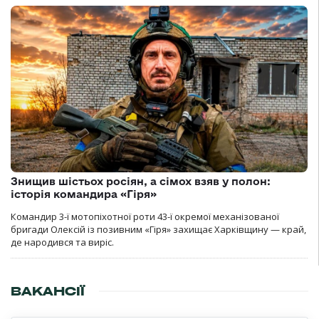
Знищив шістьох росіян, а сімох взяв у полон:
історія командира «Гіря»
Командир 3-ї мотопіхотної роти 43-ї окремої механізованої
бригади Олексій із позивним «Гіря» захищає Харківщину — край,
де народився та виріс.
ВАКАНСІЇ