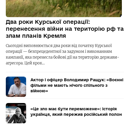
Два роки Курської операції:
перенесення війни на територію рф та
злам планів Кремля
Сьогодні виповнюється два роки від початку Курської
операції — безпрецедентної за задумом і виконанням
кампанії, яка перенесла бойові дії на територію держави-
агресора. Цей крок…
Актор і офіцер Володимир Ращук: «Воєнні
фільми не мають нічого спільного з
війною»
«Це зло має бути переможене»: історія
українця, який пережив російський полон