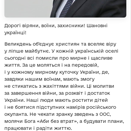
Дорогі віряни, воїни, захисники! Шановні
українці!
Великдень об’єднує християн та вселяє віру
у ліпше майбутнє. У кожній українській оселі
сьогодні всі помисли про мирне і щасливе
життя. За це моляться і на передовій,
і у кожному мирному куточку України, де,
завдяки нашим воїнам, мають змогу
не стикатись з жахіттями війни. Ці молитви
за завершення війни, за розквіт і достаток
України. Наші люди мають ростити дітей
і не боятися підступних намірів російського
окупанта. Не чекати зранку зведень з ООС,
молячи Бога «Аби без втрат», а будувати плани,
працювати і радіти життю.