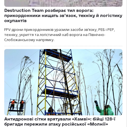
Destruction Team розбирає тил ворога:
прикордонники нищать зв’язок, техніку й логістику
окупантів
FPV-дрони прикордонників уразили засоби зв’язку, РЕБ і РЕР,
техніку, укриття та логістичний хаб ворога на Північно-
Слобожанському напрямку.
Антидронові сітки врятували «Хамві»: бійці 128-ї
бригади пережили атаку російської «Молнії»