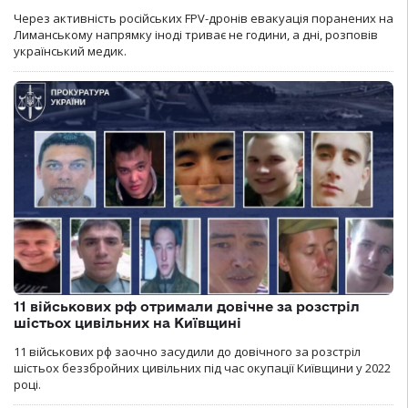
Через активність російських FPV-дронів евакуація поранених на
Лиманському напрямку іноді триває не години, а дні, розповів
український медик.
11 військових рф отримали довічне за розстріл
шістьох цивільних на Київщині
11 військових рф заочно засудили до довічного за розстріл
шістьох беззбройних цивільних під час окупації Київщини у 2022
році.