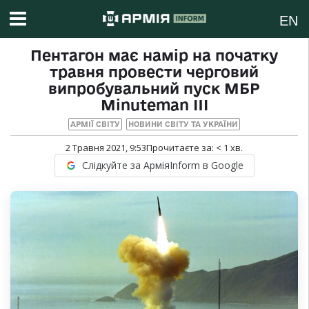
EN
Пентагон має намір на початку
травня провести черговий
випробувальний пуск МБР
Minuteman III
АРМІЇ СВІТУ
НОВИНИ СВІТУ ТА УКРАЇНИ
2 Травня 2021, 9:53
Прочитаєте за:
< 1
хв.
Слідкуйте за АрміяInform в Google