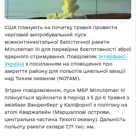
США планують на початку травня провести
черговий випробувальний пуск
міжконтинентальної балістичної ракети
Minuteman III для перевірки боєготовності зброї
ядерного стримування. Повідомляє
Інтерфакс-
Україна
з посиланням на сповіщення про
закриття району для польотів цивільної авіації
над Тихим океаном (NOTAM).
Згідно повідомленню, пуск МБР Minuteman III
планується здійснити в період з 5 до 6 травня з
авіабази Ванденберг у Каліфорнії з полігону на
атолі Кваджалейн (Маршаллові острови,
центральна частина Тихого океану). Дальність
польоту ракети складе 7,77 тис. км.