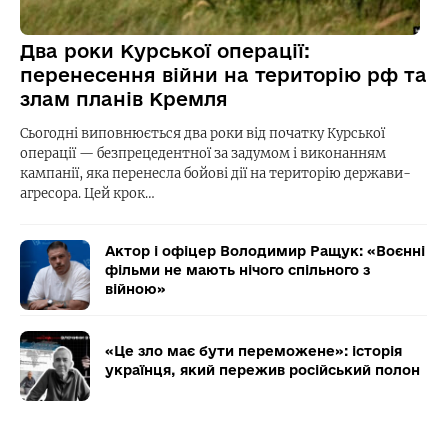
Два роки Курської операції:
перенесення війни на територію рф та
злам планів Кремля
Сьогодні виповнюється два роки від початку Курської
операції — безпрецедентної за задумом і виконанням
кампанії, яка перенесла бойові дії на територію держави-
агресора. Цей крок…
Актор і офіцер Володимир Ращук: «Воєнні
фільми не мають нічого спільного з
війною»
«Це зло має бути переможене»: історія
українця, який пережив російський полон