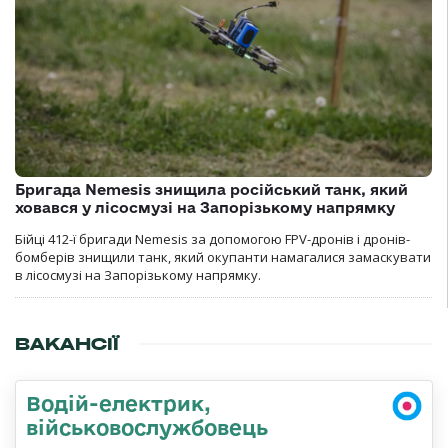
Бригада Nemesis знищила російський танк, який
ховався у лісосмузі на Запорізькому напрямку
Бійці 412-ї бригади Nemesis за допомогою FPV-дронів і дронів-
бомберів знищили танк, який окупанти намагалися замаскувати
в лісосмузі на Запорізькому напрямку.
ВАКАНСІЇ
Водій-електрик,
військовослужбовець