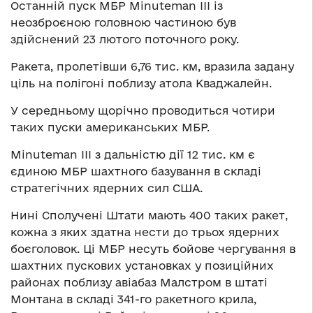
Останній пуск МБР Minuteman III із
неозброєною головною частиною був
здійснений 23 лютого поточного року.
Ракета, пролетівши 6,76 тис. км, вразила задану
ціль на полігоні поблизу атола Кваджалейн.
У середньому щорічно проводиться чотири
таких пуски американських МБР.
Minuteman III з дальністю дії 12 тис. км є
єдиною МБР шахтного базування в складі
стратегічних ядерних сил США.
Нині Сполучені Штати мають 400 таких ракет,
кожна з яких здатна нести до трьох ядерних
боєголовок. Ці МБР несуть бойове чергування в
шахтних пускових установках у позиційних
районах поблизу авіабаз Малстром в штаті
Монтана в складі 341-го ракетного крила,