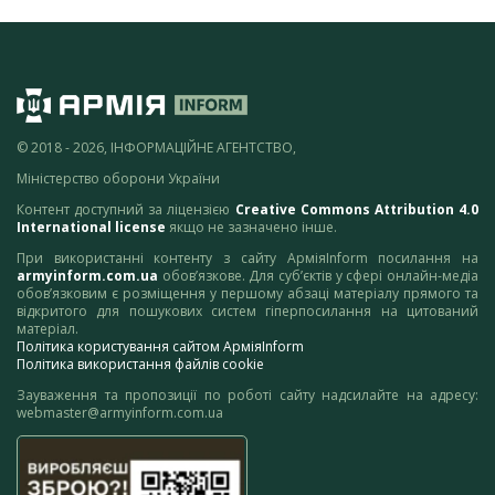
© 2018 - 2026, ІНФОРМАЦІЙНЕ АГЕНТСТВО,
Міністерство оборони України
Контент доступний за ліцензією
Creative Commons Attribution 4.0
International license
якщо не зазначено інше.
При використанні контенту з сайту АрміяInform посилання на
armyinform.com.ua
обов’язкове. Для суб’єктів у сфері онлайн-медіа
обов’язковим є розміщення у першому абзаці матеріалу прямого та
відкритого для пошукових систем гіперпосилання на цитований
матеріал.
Політика користування сайтом АрміяInform
Політика використання файлів cookie
Зауваження та пропозиції по роботі сайту надсилайте на адресу:
webmaster@armyinform.com.ua