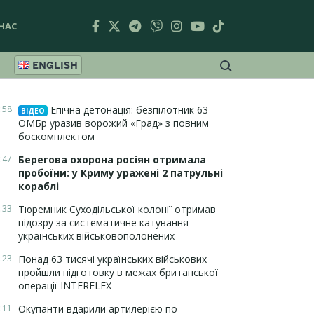
НАС
ENGLISH
:58
Епічна детонація: безпілотник 63
ВІДЕО
ОМБр уразив ворожий «Град» з повним
боєкомплектом
:47
Берегова охорона росіян отримала
пробоїни: у Криму уражені 2 патрульні
кораблі
:33
Тюремник Суходільської колонії отримав
підозру за систематичне катування
українських військовополонених
:23
Понад 63 тисячі українських військових
пройшли підготовку в межах британської
операції INTERFLEX
:11
Окупанти вдарили артилерією по