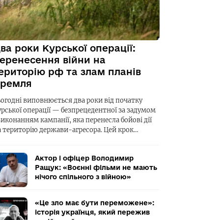
ва роки Курської операції:
еренесення війни на
ериторію рф та злам планів
ремля
ьогодні виповнюється два роки від початку
урської операції — безпрецедентної за задумом
виконанням кампанії, яка перенесла бойові дії
а територію держави-агресора. Цей крок…
Актор і офіцер Володимир
Ращук: «Воєнні фільми не мають
нічого спільного з війною»
«Це зло має бути переможене»:
історія українця, який пережив