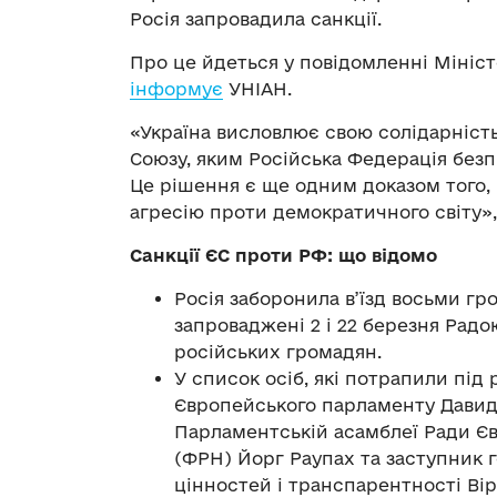
Росія запровадила санкції.
Про це йдеться у повідомленні Мініс
інформує
УНІАН.
«Україна висловлює свою солідарніст
Союзу, яким Російська Федерація безпі
Це рішення є ще одним доказом того,
агресію проти демократичного світу»,
Санкції ЄС проти РФ: що відомо
Росія заборонила в’їзд восьми гр
запроваджені 2 і 22 березня Рад
російських громадян.
У список осіб, які потрапили під 
Європейського парламенту Давид 
Парламентській асамблеї Ради Є
(ФРН) Йорг Раупах та заступник г
цінностей і транспарентності Ві