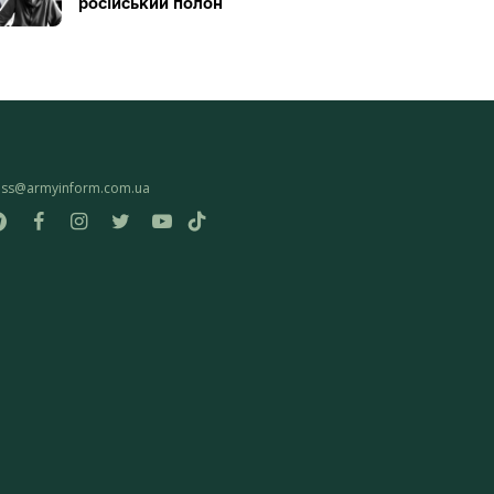
російський полон
ess@armyinform.com.ua