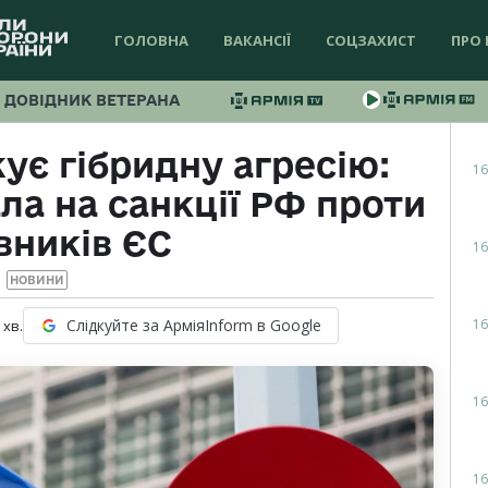
ГОЛОВНА
ВАКАНСІЇ
СОЦЗАХИСТ
ПРО 
ДОВІДНИК ВЕТЕРАНА
є гібридну агресію:
16
ла на санкції РФ проти
вників ЄС
16
НОВИНИ
16
Слідкуйте за АрміяInform в Google
хв.
16
16