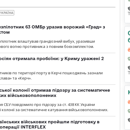
УКРАЇНА
безпілотник 63 ОМБр уразив ворожий «Град» з
ктом
зпілотник влаштував грандіозний вибух, уразивши
ового вогню противника з повним боєкомплектом.
осіян отримала пробоїни: у Криму уражені 2
отників по території порту в Керчі пошкоджень зазнали
клава» та «Керч».
ької колонії отримав підозру за систематичне
ких військовополонених
я СБУ повідомило про підозру за ст. 438 КК України
 колонії за систематичне катування військовополонених.
раїнських військових пройшли підготовку в
операції INTERFLEX