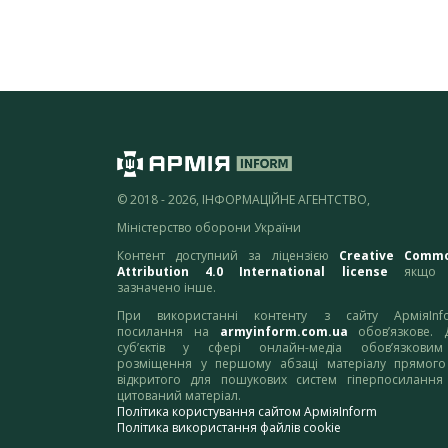
© 2018 - 2026, ІНФОРМАЦІЙНЕ АГЕНТСТВО,
Міністерство оборони України
Контент доступний за ліцензією
Creative Comm
Attribution 4.0 International license
якщо 
зазначено інше.
При використанні контенту з сайту АрміяInf
посилання на
armyinform.com.ua
обов’язкове. 
суб’єктів у сфері онлайн-медіа обов’язкови
розміщення у першому абзаці матеріалу прямого
відкритого для пошукових систем гіперпосилання
цитований матеріал.
Політика користування сайтом АрміяInform
Політика використання файлів cookie