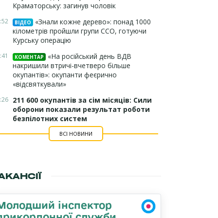
Краматорську: загинув чоловік
:52
«Знали кожне дерево»: понад 1000
ВІДЕО
кілометрів пройшли групи ССО, готуючи
Курську операцію
:41
«На російський день ВДВ
КОМЕНТАР
накришили втричі-вчетверо більше
окупантів»: окупанти феєрично
«відсвяткували»
:26
211 600 окупантів за сім місяців: Сили
оборони показали результат роботи
безпілотних систем
ВСІ НОВИНИ
АКАНСІЇ
Молодший інспектор
прикордонної служби