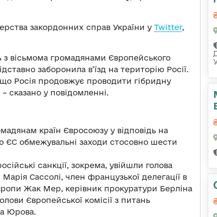
терства закордонних справ України у
Twitter
,
ь з вісьмома громадянами Європейського
дставно заборонила в’їзд на територію Росії.
 що Росія продовжує проводити гібридну
 – сказано у повідомленні.
омадянам країн Євросоюзу у відповідь на
ою ЄС обмежувальні заходи стосовно шести
російські санкції, зокрема, увійшли голова
Марія Сассолі, член французької делегації в
вропи Жак Мер, керівник прокуратури Берліна
олови Європейської комісії з питань
ра Юрова.