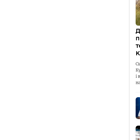
Д
п
т
К
С
К
і 
н