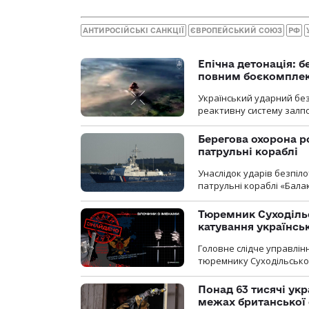
АНТИРОСІЙСЬКІ САНКЦІЇ
ЄВРОПЕЙСЬКИЙ СОЮЗ
РФ
Епічна детонація: 
повним боєкомпле
Український ударний бе
реактивну систему залп
Берегова охорона р
патрульні кораблі
Унаслідок ударів безпіл
патрульні кораблі «Бала
Тюремник Суходільс
катування українсь
Головне слідче управлінн
тюремнику Суходільської
Понад 63 тисячі ук
межах британської 