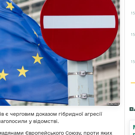
15
15
15
В
в є черговим доказом гібридної агресії
аголосили у відомстві.
омадянами Європейського Союзу, проти яких