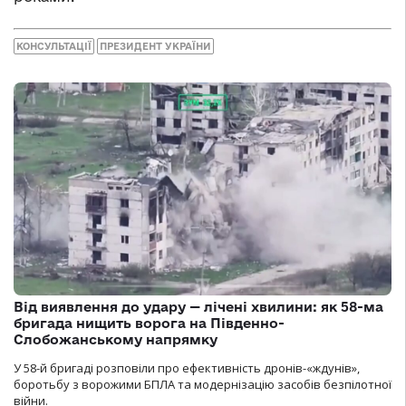
КОНСУЛЬТАЦІЇ
ПРЕЗИДЕНТ УКРАЇНИ
Від виявлення до удару — лічені хвилини: як 58-ма
бригада нищить ворога на Південно-
Слобожанському напрямку
У 58-й бригаді розповіли про ефективність дронів-«ждунів»,
боротьбу з ворожими БПЛА та модернізацію засобів безпілотної
війни.