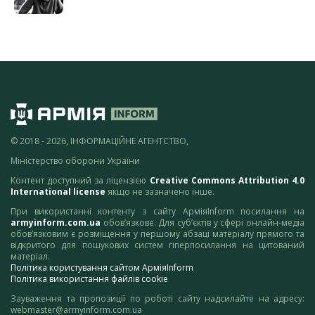
© 2018 - 2026, ІНФОРМАЦІЙНЕ АГЕНТСТВО,
Міністерство оборони України
Контент доступний за ліцензією
Creative Commons Attribution 4.0
International license
якщо не зазначено інше.
При використанні контенту з сайту АрміяInform посилання на
armyinform.com.ua
обов’язкове. Для суб’єктів у сфері онлайн-медіа
обов’язковим є розміщення у першому абзаці матеріалу прямого та
відкритого для пошукових систем гіперпосилання на цитований
матеріал.
Політика користування сайтом АрміяInform
Політика використання файлів cookie
Зауваження та пропозиції по роботі сайту надсилайте на адресу:
webmaster@armyinform.com.ua