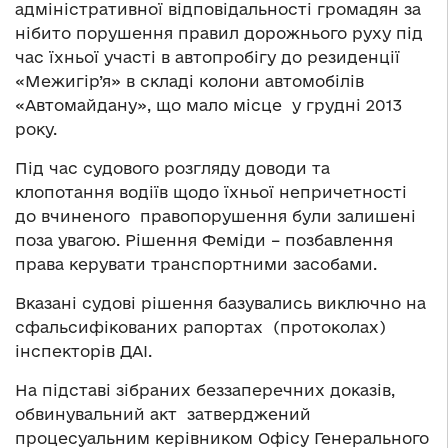
адміністративної відповідальності громадян за
нібито порушення правил дорожнього руху під
час їхньої участі в автопробігу до резиденції
«Межигір’я» в складі колони автомобілів
«Автомайдану», що мало місце у грудні 2013
року.
Під час судового розгляду доводи та
клопотання водіїв щодо їхньої непричетності
до вчиненого правопорушення були залишені
поза увагою. Рішення Феміди – позбавлення
права керувати транспортними засобами.
Вказані судові рішення базувались виключно на
сфальсифікованих рапортах (протоколах)
інспекторів ДАІ.
На підставі зібраних беззаперечних доказів,
обвинувальний акт затверджений
процесуальним керівником Офісу Генерального