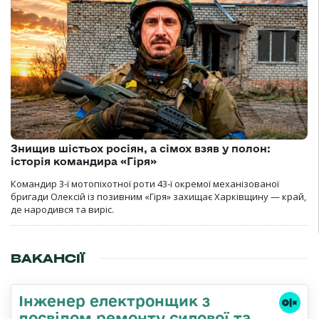
Знищив шістьох росіян, а сімох взяв у полон:
історія командира «Гіря»
Командир 3-ї мотопіхотної роти 43-ї окремої механізованої
бригади Олексій із позивним «Гіря» захищає Харківщину — край,
де народився та виріс.
ВАКАНСІЇ
Інженер електронщик з
досвідом ремонту силової та