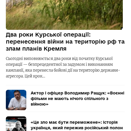
Два роки Курської операції:
перенесення війни на територію рф та
злам планів Кремля
Сьогодні виповнюється два роки від початку Курської
операції — безпрецедентної за задумом і виконанням
кампанії, яка перенесла бойові дії на територію держави-
агресора. Цей крок…
Актор і офіцер Володимир Ращук: «Воєнні
фільми не мають нічого спільного з
війною»
«Це зло має бути переможене»: історія
українця, який пережив російський полон