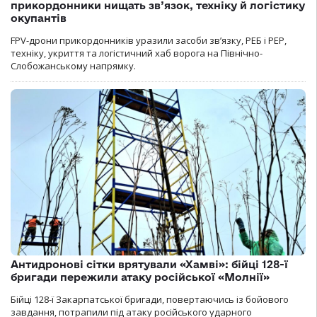
прикордонники нищать зв’язок, техніку й логістику
окупантів
FPV-дрони прикордонників уразили засоби зв’язку, РЕБ і РЕР,
техніку, укриття та логістичний хаб ворога на Північно-
Слобожанському напрямку.
Антидронові сітки врятували «Хамві»: бійці 128-ї
бригади пережили атаку російської «Молнії»
Бійці 128-ї Закарпатської бригади, повертаючись із бойового
завдання, потрапили під атаку російського ударного