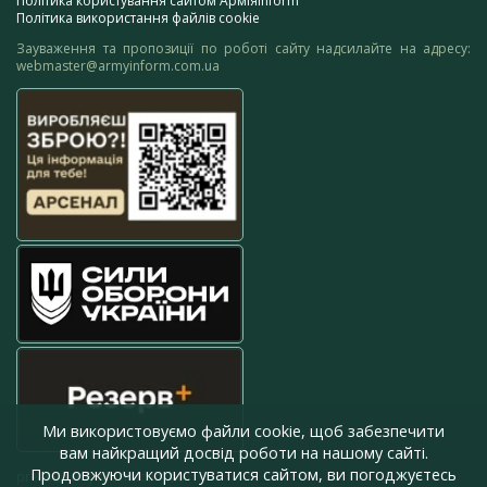
Політика користування сайтом АрміяInform
Політика використання файлів cookie
Зауваження та пропозиції по роботі сайту надсилайте на адресу:
webmaster@armyinform.com.ua
Ми використовуємо файли cookie, щоб забезпечити
вам найкращий досвід роботи на нашому сайті.
Продовжуючи користуватися сайтом, ви погоджуєтесь
press@armyinform.com.ua