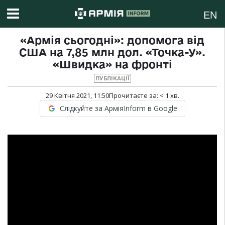
EN
«Армія сьогодні»: допомога від
США на 7,85 млн дол. «Точка-У».
«Швидка» на фронті
ПУБЛІКАЦІЇ
29 Квітня 2021, 11:50
Прочитаєте за:
< 1
хв.
Слідкуйте за АрміяInform в Google