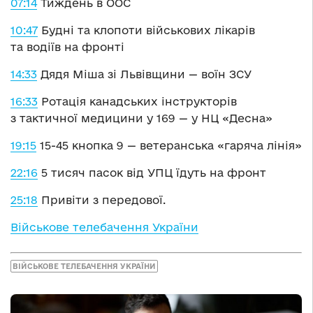
07:14
Тиждень в ООС
10:47
Будні та клопоти військових лікарів
та водіїв на фронті
14:33
Дядя Міша зі Львівщини — воїн ЗСУ
16:33
Ротація канадських інструкторів
з тактичної медицини у 169 — у НЦ «Десна»
19:15
15-45 кнопка 9 — ветеранська «гаряча лінія»
22:16
5 тисяч пасок від УПЦ їдуть на фронт
25:18
Привіти з передової.
Військове телебачення України
ВІЙСЬКОВЕ ТЕЛЕБАЧЕННЯ УКРАЇНИ