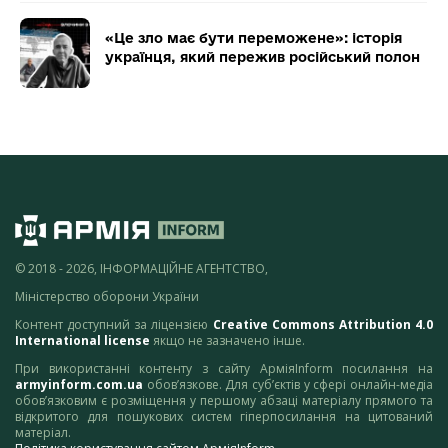
«Це зло має бути переможене»: історія
українця, який пережив російський полон
© 2018 - 2026, ІНФОРМАЦІЙНЕ АГЕНТСТВО,
Міністерство оборони України
Контент доступний за ліцензією
Creative Commons Attribution 4.0
International license
якщо не зазначено інше.
При використанні контенту з сайту АрміяInform посилання на
armyinform.com.ua
обов’язкове. Для суб’єктів у сфері онлайн-медіа
обов’язковим є розміщення у першому абзаці матеріалу прямого та
відкритого для пошукових систем гіперпосилання на цитований
матеріал.