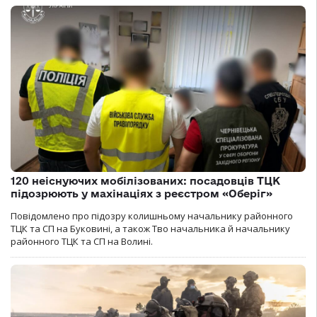
120 неіснуючих мобілізованих: посадовців ТЦК
підозрюють у махінаціях з реєстром «Оберіг»
Повідомлено про підозру колишньому начальнику районного
ТЦК та СП на Буковині, а також Тво начальника й начальнику
районного ТЦК та СП на Волині.