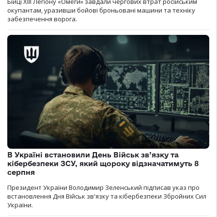
Бійці ХІІІ Легіону «Омеги» завдали чергових втрат російським
окупантам, уразивши бойові броньовані машини та техніку
забезпечення ворога.
В Україні встановили День Військ зв’язку та
кібербезпеки ЗСУ, який щороку відзначатимуть 8
серпня
Президент України Володимир Зеленський підписав указ про
встановлення Дня Військ зв'язку та кібербезпеки Збройних Сил
України.