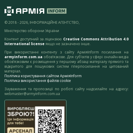
© 2018 - 2026, ІНФОРМАЦІЙНЕ АГЕНТСТВО,
Міністерство оборони України
Контент доступний за ліцензією
Creative Commons Attribution 4.0
International license
якщо не зазначено інше.
При використанні контенту з сайту АрміяInform посилання на
armyinform.com.ua
обов’язкове. Для суб’єктів у сфері онлайн-медіа
обов’язковим є розміщення у першому абзаці матеріалу прямого та
відкритого для пошукових систем гіперпосилання на цитований
матеріал.
Політика користування сайтом АрміяInform
Політика використання файлів cookie
Зауваження та пропозиції по роботі сайту надсилайте на адресу:
webmaster@armyinform.com.ua