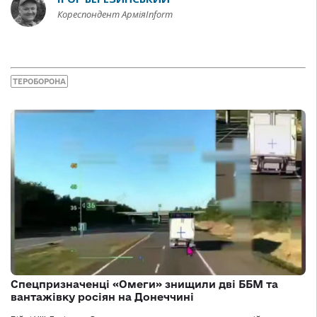
Кореспондент АрміяInform
ТЕРОБОРОНА
Спецпризначенці «Омеги» знищили дві ББМ та
вантажівку росіян на Донеччині