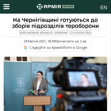
EN
На Чернігівщині готуються до
зборів підрозділів тероборони
ВІЙСЬКОВИЙ ВИШКІЛ
НОВИНИ
СУСПІЛЬСТВО
28 Квітня 2021, 18:39
Прочитаєте за:
2
хв.
Слідкуйте за АрміяInform в Google