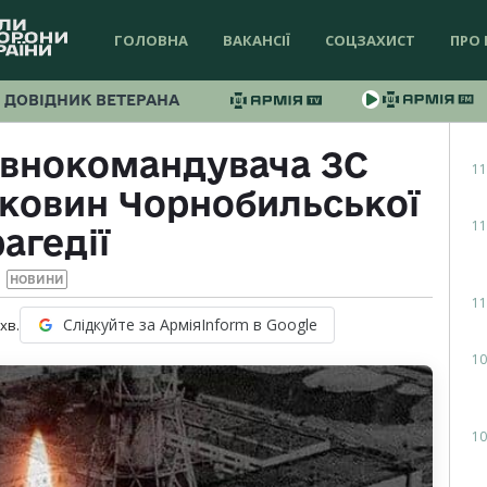
ГОЛОВНА
ВАКАНСІЇ
СОЦЗАХИСТ
ПРО 
ДОВІДНИК ВЕТЕРАНА
овнокомандувача ЗС
11
оковин Чорнобильської
11
агедії
НОВИНИ
11
Слідкуйте за АрміяInform в Google
хв.
10
10