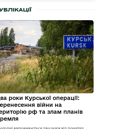
УБЛІКАЦІЇ
ва роки Курської операції:
еренесення війни на
ериторію рф та злам планів
ремля
ьогодні виповнюється два роки від початку