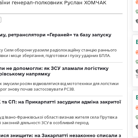
аїни генерал-полковник Руслан ХОМЧАК
Я
у, ретранслятори «Гераней» та базу запуску
року Сили оборони уразили радіолокаційну станцію раннього
ки і місце зберігання, підготовки і пуску ударних БПЛА.
и не допомогли: як ЗСУ зламали логістику
дрівському напрямку
х змусили росіян відмовлятися від мототехніки для логістики
орог знову почав застосовувати РСЗВ.
 та СП: на Прикарпатті засудили адміна закритої
д Івано-Франківської області визнав жителя села Прутівка
законній діяльності ЗСУ в особливий період.
ся знищити: на Закарпатті незаконно списали з