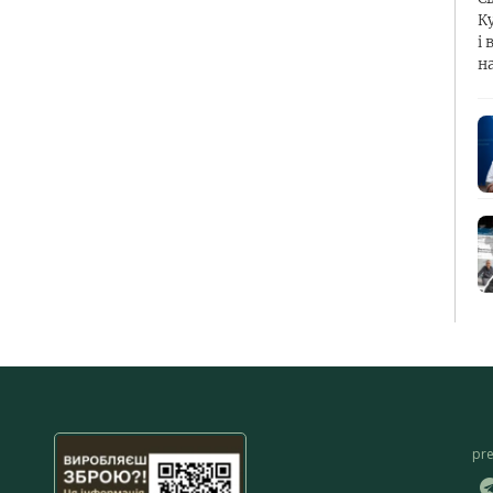
К
і 
н
pr