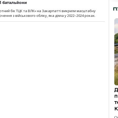
 3 батальйони
П
тний бік ТЦК та ВЛК» на Закарпатті викрили масштабну
ення з військового обліку, яка діяла у 2022–2024 роках.
Д
п
т
К
С