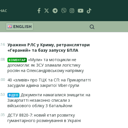
НАС
ENGLISH
:16
Уражено РЛС у Криму, ретранслятори
«Гераней» та базу запуску БПЛА
:08
«Мули» та мотоцикли не
КОМЕНТАР
допомогли: як ЗСУ зламали логістику
росіян на Олександрівському напрямку
:00
40 «зливів» про ТЦК та СП: на Прикарпатті
засудили адміна закритої Viber-групи
:53
Документи намагалися знищити: на
ВІДЕО
Закарпатті незаконно списали з
військового обліку 3 батальйони
:35
ДСТУ 8820-7: новий етап розвитку
гуманітарного розмінування в Україні