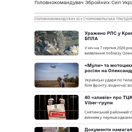
Головнокомандувач Збройних Сил Укр
ГОЛОВНОКОМАНДУВАЧ ЗСУ
ЧОРНОБИЛЬСЬКА ТРАГЕДІ
Уражено РЛС у Крим
БПЛА
У ніч на 7 серпня 2026 
виявлення поблизу Оленів
«Мули» та мотоцикл
росіян на Олексан
Українські удари по тила
біля фронту, водночас в
40 «зливів» про ТЦК
Viber-групи
Снятинський районний су
винним у перешкоджанні 
Документи намагали