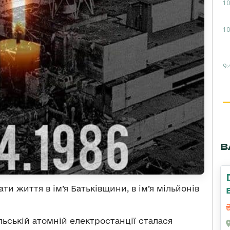
10
10
9:
В
ти життя в ім’я Батьківщини, в ім’я мільйонів
льській атомній електростанції сталася