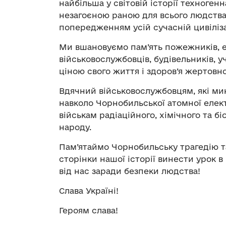
найбільша у світовій історії техногенн
незагоєною раною для всього людства 
попередженням усій сучасній цивіліза
Ми вшановуємо пам’ять пожежників, 
військовослужбовців, будівельників, у
ціною свого життя і здоров’я жертов
Вдячний військовослужбовцям, які м
навколо Чорнобильської атомної елект
військам радіаційного, хімічного та біо
народу.
Пам’ятаймо Чорнобильську трагедію та
сторінки нашої історії винести урок в
від нас заради безпеки людства!
Слава Україні!
Героям слава!