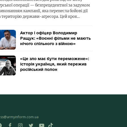
урської операції — безпрецедентної за задумом
виконанням кампанії, яка перенесла бойові дії
а територію держави-агресора. Цей крок…
Актор і офіцер Володимир
Ращук: «Воєнні фільми не мають
нічого спільного з війною»
«Це зло має бути переможене»:
історія українця, який пережив
російський полон
ess@armyinform.com.ua