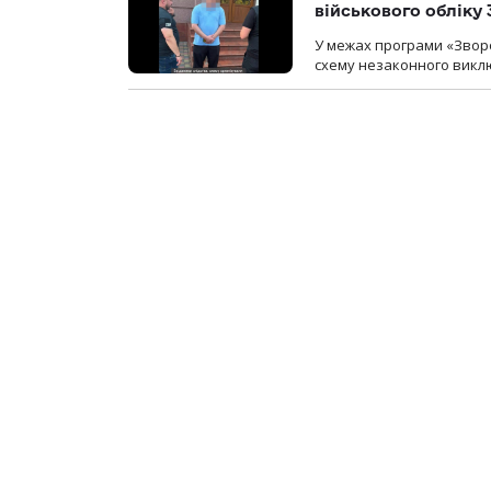
військового обліку
У межах програми «Зворо
схему незаконного виключ