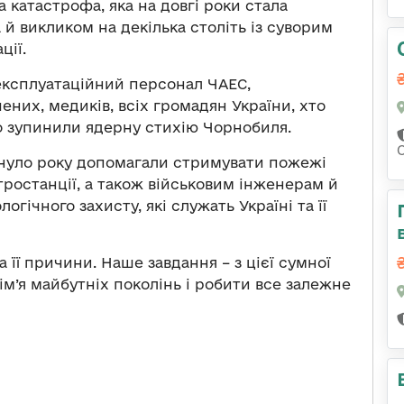
а катастрофа, яка на довгі роки стала
й викликом на декілька століть із суворим
ції.
експлуатаційний персонал ЧАЕС,
чених, медиків, всіх громадян України, хто
но зупинили ядерну стихію Чорнобиля.
С
инуло року допомагали стримувати пожежі
ростанції, а також військовим інженерам й
логічного захисту, які служать Україні та її
 її причини. Наше завдання – з цієї сумної
 ім’я майбутніх поколінь і робити все залежне