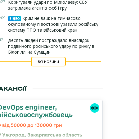
:27
Коригували удари по Миколаєву: СБУ
затримала агентів фсб і гру
:09
Крим не ваш: на тимчасово
ВІДЕО
окупованому півострові уразили російську
систему ППО та військовий кран
47
Десять людей постраждало внаслідок
подвійного російського удару по ринку в
Білопіллі на Сумщині
ВСІ НОВИНИ
АКАНСІЇ
DevOps engineer,
військовослужбовець
від 50000 до 130000 грн
Ужгород, Закарпатська область