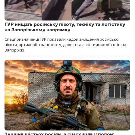
ГУР нищать російську піхоту, техніку та логістику
на Запорізькому напрямку
Спецпризначенці ГУР показали кадри знищення російської
піхоти, артилерії, транспорту, дронів та логістичних об’єктів на
Запоріжжі.
Знищив шістьох росіян, а сімох взяв у полон: