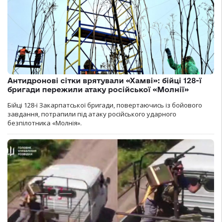
Антидронові сітки врятували «Хамві»: бійці 128-ї
бригади пережили атаку російської «Молнії»
Бійці 128-ї Закарпатської бригади, повертаючись із бойового
завдання, потрапили під атаку російського ударного
безпілотника «Молнія».