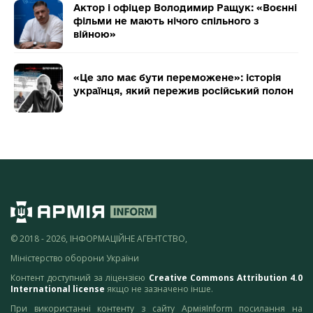
Актор і офіцер Володимир Ращук: «Воєнні
фільми не мають нічого спільного з
війною»
«Це зло має бути переможене»: історія
українця, який пережив російський полон
© 2018 - 2026, ІНФОРМАЦІЙНЕ АГЕНТСТВО,
Міністерство оборони України
Контент доступний за ліцензією
Creative Commons Attribution 4.0
International license
якщо не зазначено інше.
При використанні контенту з сайту АрміяInform посилання на