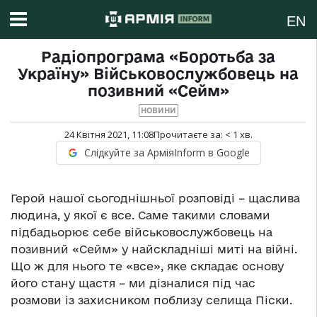
EN
Радіопрограма «Боротьба за
Україну» Військовослужбовець на
позивний «Сейм»
НОВИНИ
24 Квітня 2021, 11:08
Прочитаєте за:
< 1
хв.
Слідкуйте за АрміяInform в Google
Герой нашої сьогоднішньої розповіді – щаслива
людина, у якої є все. Саме такими словами
підбадьорює себе військовослужбовець на
позивний «Сейм» у найскладніші миті на війні.
Що ж для нього те «все», яке складає основу
його стану щастя – ми дізналися під час
розмови із захисником поблизу селища Піски.