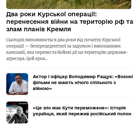
Два роки Курської операції:
перенесення війни на територію рф та
злам планів Кремля
Сьогодні виповнюється два роки від початку Курської
операції — безпрецедентної за задумом і виконанням
кампанії, яка перенесла бойові дії на територію держави-
агресора. Цей крок…
Актор і офіцер Володимир Ращук: «Воєнні
фільми не мають нічого спільного з
війною»
«Це зло має бути переможене»: історія
українця, який пережив російський полон