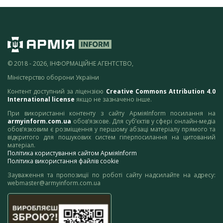
© 2018 - 2026, ІНФОРМАЦІЙНЕ АГЕНТСТВО,
Міністерство оборони України
Контент доступний за ліцензією
Creative Commons Attribution 4.0
International license
якщо не зазначено інше.
При використанні контенту з сайту АрміяInform посилання на
armyinform.com.ua
обов’язкове. Для суб’єктів у сфері онлайн-медіа
обов’язковим є розміщення у першому абзаці матеріалу прямого та
відкритого для пошукових систем гіперпосилання на цитований
матеріал.
Політика користування сайтом АрміяInform
Політика використання файлів cookie
Зауваження та пропозиції по роботі сайту надсилайте на адресу:
webmaster@armyinform.com.ua