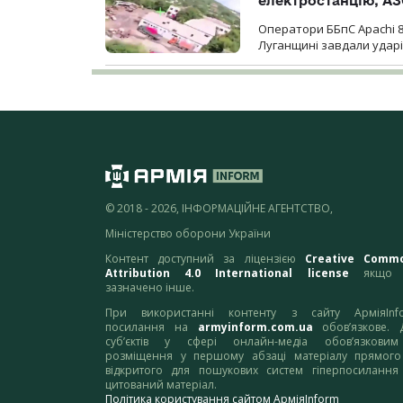
електростанцію, АЗ
Оператори ББпС Apachi 8
Луганщині завдали ударів
© 2018 - 2026, ІНФОРМАЦІЙНЕ АГЕНТСТВО,
Міністерство оборони України
Контент доступний за ліцензією
Creative Comm
Attribution 4.0 International license
якщо 
зазначено інше.
При використанні контенту з сайту АрміяInf
посилання на
armyinform.com.ua
обов’язкове. 
суб’єктів у сфері онлайн-медіа обов’язкови
розміщення у першому абзаці матеріалу прямого
відкритого для пошукових систем гіперпосилання
цитований матеріал.
Політика користування сайтом АрміяInform