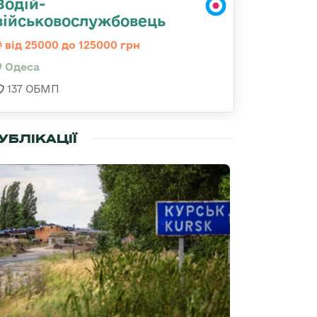
Водій-
військовослужбовець
від 25000 до 125000 грн
Одеса
137 ОБМП
УБЛІКАЦІЇ