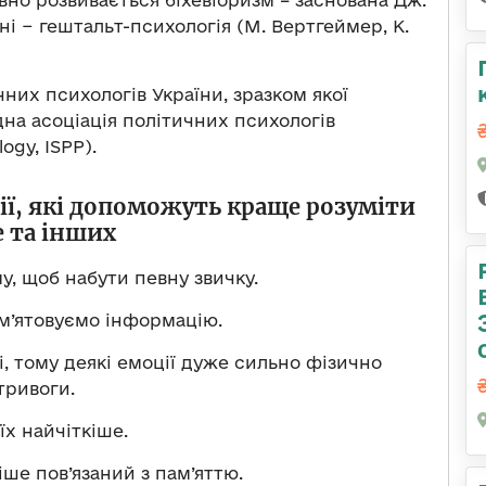
ні − гештальт-психологія (М. Вертгеймер, К.
чних психологів України, зразком якої
на асоціація політичних психологів
logy, ISPP).
гії, які допоможуть краще розуміти
е та інших
у, щоб набути певну звичку.
м’ятовуємо інформацію.
і, тому деякі емоції дуже сильно фізично
тривоги.
х найчіткіше.
іше пов’язаний з пам’яттю.