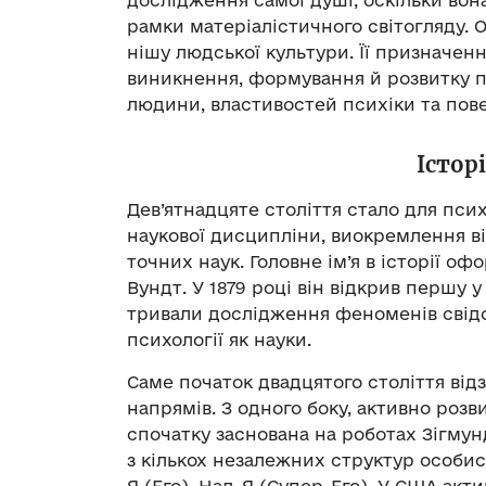
дослідження самої душі, оскільки вона
рамки матеріалістичного світогляду. 
нішу людської культури. Її призначен
виникнення, формування й розвитку п
людини, властивостей психіки та пове
Істор
Дев’ятнадцяте століття стало для псих
наукової дисципліни, виокремлення в
точних наук. Головне ім’я в історії оф
Вундт. У 1879 році він відкрив першу у
тривали дослідження феноменів свідо
психології як науки.
Саме початок двадцятого століття від
напрямів. З одного боку, активно розв
спочатку заснована на роботах Зігму
з кількох незалежних структур особист
Я (Его), Над-Я (Супер-Его). У США акт