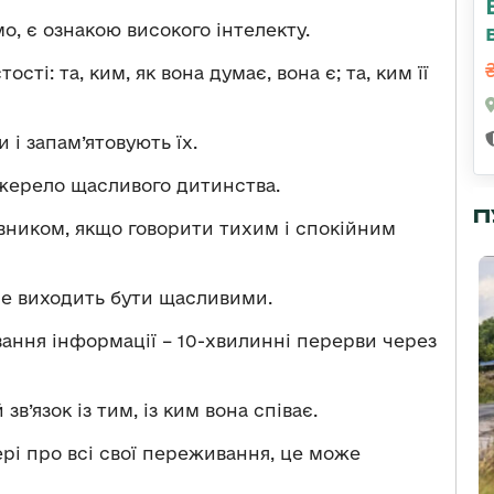
о, є ознакою високого інтелекту.
ті: та, ким, як вона думає, вона є; та, ким її
 і запам’ятовують їх.
 джерело щасливого дитинства.
П
вником, якщо говорити тихим і спокійним
ше виходить бути щасливими.
ання інформації – 10-хвилинні перерви через
’язок із тим, із ким вона співає.
рі про всі свої переживання, це може