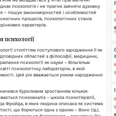
 ніяк не вкладається у чіткі прагматичні
Однак психологія і не прагне зайняти духовну
ня − пошук закономірностей і особливостей
сихічних процесів, психологічних станів
дінкових характерів.
ія психології
ології століттям поступового зародження її як
ідповідних областей з філософії, медицини,
ормлення психології як науки – Вільгельм
 світі психологічну лабораторію, в якій
мості. Цей рік вважається роком народження
значився бурхливим зростанням кількох
ивається психоаналіз – школа психотерапії,
нда Фройда, в яких людина описана як система
ості, що борються одна з одною – Воно (Ід),
ивно розвивається біхевіоризм – заснована Дж.