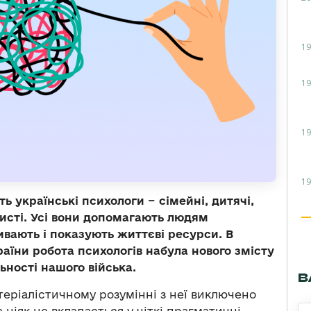
19
19
19
19
ь українські психологи − сімейні, дитячі,
обисті. Усі вони допомагають людям
ивають і показують життєві ресурси. В
країни робота психологів набула нового змісту
ьності нашого війська.
В
атеріалістичному розумінні з неї виключено