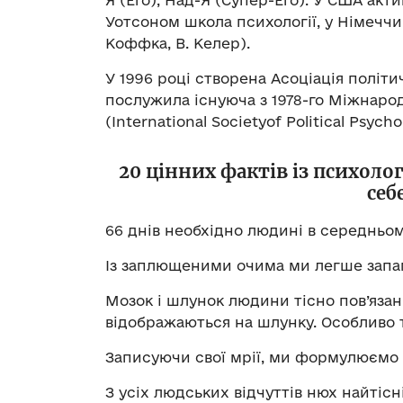
Уотсоном школа психології, у Німеччи
Коффка, В. Келер).
У 1996 році створена Асоціація політи
послужила існуюча з 1978-го Міжнарод
(International Societyof Political Psycho
20 цінних фактів із психоло
себ
66 днів необхідно людині в середньом
Із заплющеними очима ми легше запа
Мозок і шлунок людини тісно пов’язан
відображаються на шлунку. Особливо 
Записуючи свої мрії, ми формулюємо ї
З усіх людських відчуттів нюх найтісн