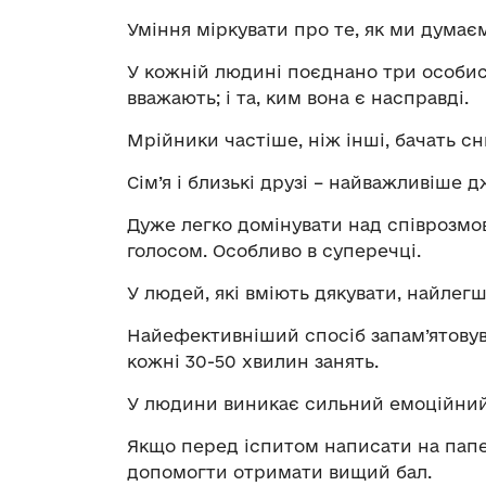
Уміння міркувати про те, як ми думаєм
У кожній людині поєднано три особистос
вважають; і та, ким вона є насправді.
Мрійники частіше, ніж інші, бачать сни
Сім’я і близькі друзі – найважливіше
Дуже легко домінувати над співрозмо
голосом. Особливо в суперечці.
У людей, які вміють дякувати, найлег
Найефективніший спосіб запам’ятовув
кожні 30-50 хвилин занять.
У людини виникає сильний емоційний зв
Якщо перед іспитом написати на папе
допомогти отримати вищий бал.