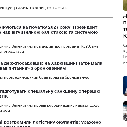
вищує ризик появи депресії.
Д
п
чікуються на початку 2027 року: Президент
т
у над вітчизняною балістикою та системою
К
С
димир Зеленський повідомив, що програма FREYJA вже
ної реалізації.
К
і 
н
а держпосадовців: на Харківщині затримали
ував питання» з бронюванням
и посередника, який брав гроші за бронювання.
підготувати спеціальну санкційну операцію
 ОПК
димир Зеленський провів координаційну нараду щодо
 росії.
i розгромили логістику окупантів: уражено