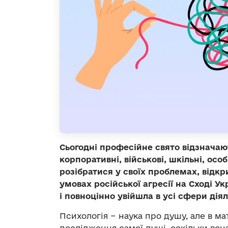
Сьогодні професійне свято відзначают
корпоративні, військові, шкільні, ос
розібратися у своїх проблемах, відкр
умовах російської агресії на Сході У
і повноцінно увійшла в усі сфери діял
Психологія − наука про душу, але в м