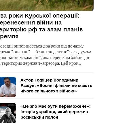
ва роки Курської операції:
еренесення війни на
ериторію рф та злам планів
ремля
ьогодні виповнюється два роки від початку
урської операції — безпрецедентної за задумом
виконанням кампанії, яка перенесла бойові дії
а територію держави-агресора. Цей крок…
Актор і офіцер Володимир
Ращук: «Воєнні фільми не мають
нічого спільного з війною»
«Це зло має бути переможене»:
історія українця, який пережив
російський полон