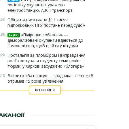
логістику окупантів: уражено
електростанцію, АЗС і транспорт
:53
Обіцяв «списати» за $11 тисяч:
підполковник НГУ постане перед судом
:36
«Підірвали собі ноги» —
АУДІО
деморалізовані окупанти вдаються до
самокаліцтва, щоб не йти у штурми
:28
Ностальгія за пломбіром і виправдання
росії коштували студенту семи років
тюрми: у Харкові засуджено «блогера»
:10
Викрито «батюшку» — зрадника: агент фсб
отримав 15 років ув’язнення
ВСІ НОВИНИ
АКАНСІЇ