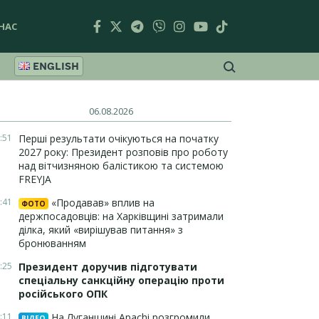
НАС
ENGLISH
06.08.2026
:51
Перші результати очікуються на початку
2027 року: Президент розповів про роботу
над вітчизняною балістикою та системою
FREYJA
:41
«Продавав» вплив на
ФОТО
держпосадовців: на Харківщині затримали
ділка, який «вирішував питання» з
бронюванням
:25
Президент доручив підготувати
спеціальну санкційну операцію проти
російського ОПК
:11
На Луганщині Apachi розгромили
ВІДЕО