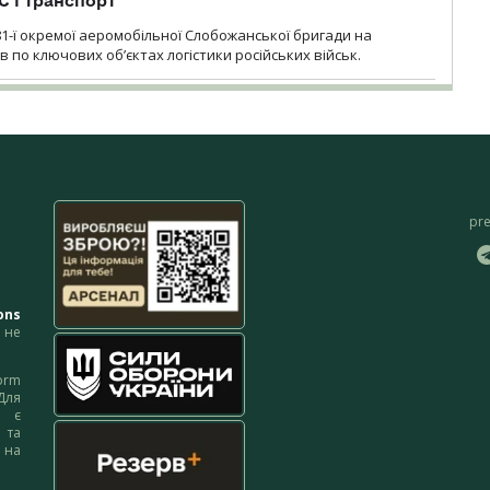
С і транспорт
1-ї окремої аеромобільної Слобожанської бригади на
 по ключових об’єктах логістики російських військ.
pr
ons
не
orm
Для
м є
 та
 на