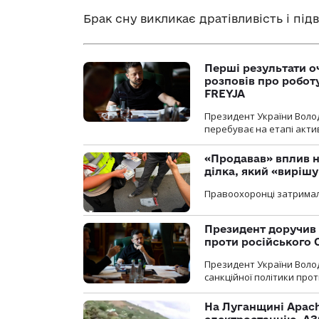
Брак сну викликає дратівливість і під
Перші результати о
розповів про робот
FREYJA
Президент України Воло
перебуває на етапі актив
«Продавав» вплив н
ділка, який «виріш
Правоохоронці затримал
Президент доручив 
проти російського
Президент України Воло
санкційної політики проти
На Луганщині Apach