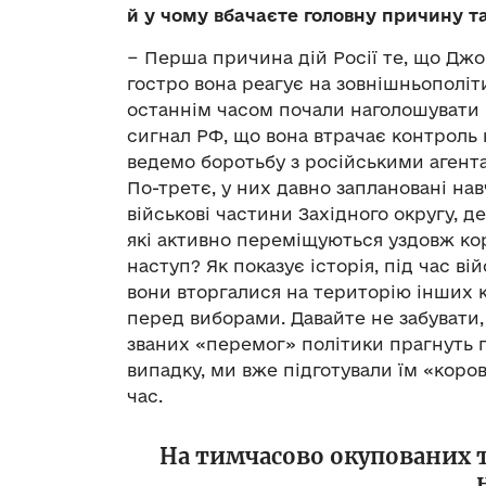
й у чому вбачаєте головну причину т
− Перша причина дій Росії те, що Дж
гостро вона реагує на зовнішньополіт
останнім часом почали наголошувати 
сигнал РФ, що вона втрачає контроль 
ведемо боротьбу з російськими агент
По-третє, у них давно заплановані нав
військові частини Західного округу, де
які активно переміщуються уздовж кор
наступ? Як показує історія, під час ві
вони вторгалися на територію інших 
перед виборами. Давайте не забувати,
званих «перемог» політики прагнуть 
випадку, ми вже підготували їм «коров
час.
На тимчасово окупованих 