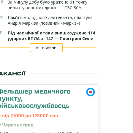
16
За минулу добу було уражено 61 точку
вильоту ворожих дронів — СБС ЗСУ
00
Пам’яті молодшого лейтенанта, пластуна
Андрія Марківа (позивний «Маркіз»)
41
Під час нічної атаки знешкоджено 114
ударних БПЛА зі 147 — Повітряні Сили
ВСІ НОВИНИ
АКАНСІЇ
Фельдшер медичного
пункту,
військовослужбовець
від 21000 до 125000 грн
Червоноград