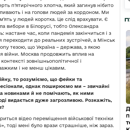
рть п’ятирічного хлопча, який загинув нібито
пливають і на голови людей за кордоном. Ми
П
м’ять у людей коротка. Це слід врахувати. Є
а вибори в Білорусі, тобто Олександра
 настане час, коли пандемія закінчиться і з
 переходити до реальних зустрічей, а Мінськ
опу тезою, що Україна – держава, з якою
я війни. Москва продовжить вплив на
 контексті зовнішньополітичної і
важким і не менш цікавим.
йну, то розуміємо, що фейки та
есіонали, однак поширюємо ми – звичайні
за новинами й не помічають, як ними
оді видається дуже загрозливою. Розкажіть,
в?
Д
п
шириться відео переміщення військової техніки
т
», тоді мені було врази страшніше, ніж зараз.
К