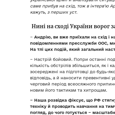
саме прибув на схід, тож в інтерв’ю А
кажуть, з перших уст.
Нині на сході України ворог 
−
Андрію, ви вже приїхали на схід і н
повідомленнями пресслужби ООС, ми
На тлі цих подій, який загальний нас
− Настрій бойовий. Попри останні под
кількість обстрілів збільшиться, як і 
зосереджені на підготовці до будь-яко
відповідь, а й наносити превентивні 
черговий період всеосяжного припине
новим його тактикам та хитрощам.
− Наша розвідка фіксує, що РФ стягн
техніку й проводить навчання на тим
погляд, до чого готується − масштаб