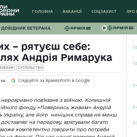
ГОЛОВНА
ВАКАНСІЇ
СОЦЗАХИСТ
ПРО 
ДОВІДНИК ВЕТЕРАНА
х – рятуєш себе:
10
лях Андрія Римарука
10
НОВИНИ
СУСПІЛЬСТВО
Слідкуйте за АрміяInform в Google
хв.
9:
я нерозривно пов’язане з війною. Колишній
9:
годійного фонду «Повернись живим» Андрій
ь Україну, але його нинішня справа не менш
р доставляє на передову, врятували багато
9:
хто може компетентно говорити про потреби
цію на фронті. Під час нашої розмови Андрій