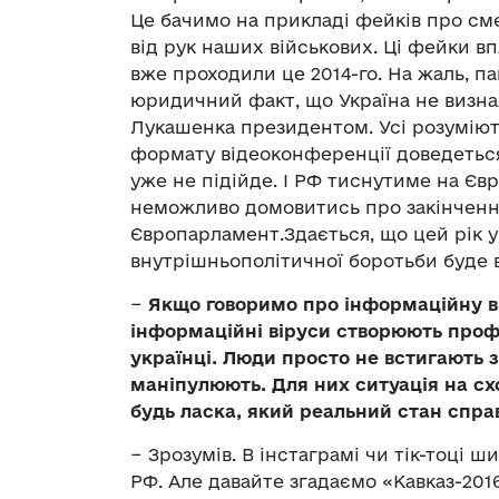
Це бачимо на прикладі фейків про сме
від рук наших військових. Ці фейки в
вже проходили це 2014-го. На жаль, па
юридичний факт, що Україна не визнал
Лукашенка президентом. Усі розуміють:
формату відеоконференції доведеться
уже не підійде. І РФ тиснутиме на Євр
неможливо домовитись про закінченн
Європарламент.Здається, що цей рік у
внутрішньополітичної боротьби буде 
−
Якщо говоримо про інформаційну ві
інформаційні віруси створюють проф
українці. Люди просто не встигають 
маніпулюють. Для них ситуація на сх
будь ласка, який реальний стан спра
− Зрозумів. В інстаграмі чи тік-тоці 
РФ. Але давайте згадаємо «Кавказ-2016