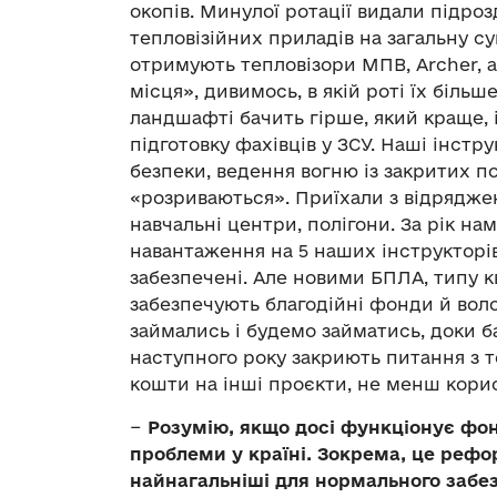
окопів. Минулої ротації видали підрозд
тепловізійних приладів на загальну су
отримують тепловізори МПВ, Archer, а
місця», дивимось, в якій роті їх біль
ландшафті бачить гірше, який краще, і
підготовку фахівців у ЗСУ. Наші інстру
безпеки, ведення вогню із закритих п
«розриваються». Приїхали з відрядження
навчальні центри, полігони. За рік на
навантаження на 5 наших інструкторі
забезпечені. Але новими БПЛА, типу 
забезпечують благодійні фонди й воло
займались і будемо займатись, доки б
наступного року закриють питання з 
кошти на інші проєкти, не менш корис
−
Розумію, якщо досі функціонує фо
проблеми у країні. Зокрема, це рефор
найнагальніші для нормального забе