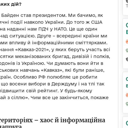
аких дій?
о Байден став президентом. Ми бачимо, як
ичні події навколо України. До того ж США
на наданні нам ПДЧ у НАТО. Це ще один
над ситуацією. Друге – всередині країни ми
ами впливу й інформаційними сміттярками.
чання «Кавказ-2021», у яких беруть участь всі
сятки механізованих бригад, дивізій і полків,
донів із Україною. Чи думають вони йти в
йськових навчань «Кавказ», які були раніше,
країн. Особливо РФ полюбляє це робити
 що восени вибори в Держдуму і на тлі так
підвищити свій рейтинг. У будь-якому
ай з сіллю». Чим все це закінчиться, покаже
територіях
–
хаос й інформаційна
напруга