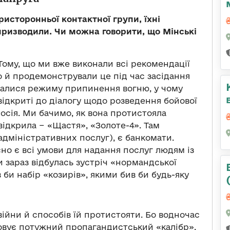
исторонньої контактної групи, їхні
 призводили. Чи можна говорити, що Мінські
Тому, що ми вже виконали всі рекомендації
го й продемонстрували це під час засідання
валися режиму припинення вогню, у чому
ідкриті до діалогу щодо розведення бойової
Росія. Ми бачимо, як вона протистояла
відкрила − «Щастя», «Золоте-4». Там
дміністративних послуг), є банкомати.
но є всі умови для надання послуг людям із
 зараз відбулась зустріч «нормандської
би набір «козирів», якими бив би будь-яку
війни й способів їй протистояти. Бо водночас
овує потужний пропагандистський «калібр».