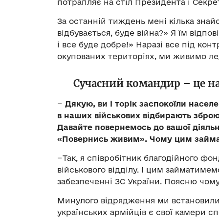
потрапляє на стіл Президента і Секре
За останній тиждень мені кілька зна
відбувається, буде війна?» Я їм відпо
і все буде добре!» Наразі все під кон
окупованих територіях, ми живимо ле
Сучасний командир – це 
−
Дякую, ви і торік заспокоїли насел
в наших військових відбирають зброю,
Давайте повернемось до вашої діяльн
«Повернись живим». Чому цим займа
−Так, я співробітник благодійного фо
військового відділу. І цим займатиме
забезпеченні ЗС України. Поясню чом
Минулого відрядження ми встановили
українських армійців є свої камери с