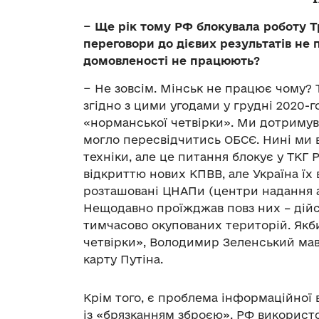
− Ще рік тому РФ блокувала роботу Тр
переговори до дієвих результатів не
домовленості не працюють?
− Не зовсім. Мінськ не працює чому? 
згідно з цими угодами у грудні 2020-
«норманської четвірки». Ми дотриму
могло пересвідчитись ОБСЄ. Нині ми в
техніки, але це питання блокує у ТКГ 
відкриттю нових КПВВ, але Україна їх 
розташовані ЦНАПи (центри надання а
Нещодавно проїжджав повз них – дійс
тимчасово окупованих територій. Якби
четвірки», Володимир Зеленський мав 
карту Путіна.
Крім того, є проблема інформаційної 
із «брязканням зброєю», РФ використ