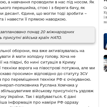
шою, а навчання проводили в нас під носом. Як
ького перешийка, стою і з берега бачу, як
С
К
и десант. Єдине, що могли тоді зробити –
і 
га і навести її прямою наводкою.
н
у заплановано понад 20 міжнародних
ь присутні війська країн НАТО.
льної оборони, яка вже активізувалась на
увати й мати холодну голову. Хоча не
 на півдні, бо нині ситуація в Криму
 техніки ворога на півострові потужна, але ми
скаво просимо» відповідно до статуту ЗСУ
ів про переміщення техніки РФ є очікуваною.
генерал-полковника Руслана Хомчака у
я збільшуватиме військову присутність уздовж
ну України. Так і відбувається. Є дані
іжіша інформація про наміри РФ одразу