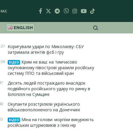
НАС
ENGLISH
:27
Коригували удари по Миколаєву: СБУ
затримала агентів фсб і гру
:09
Крим не ваш: на тимчасово
ВІДЕО
окупованому півострові уразили російську
систему ППО та військовий кран
47
Десять людей постраждало внаслідок
подвійного російського удару по ринку в
Білопіллі на Сумщині
46
Окупанти розстріляли українського
військовополоненого на Донеччині
33
Міна на голови: морпіхи викурюють
ВІДЕО
російських штурмовиків з їхніх нір