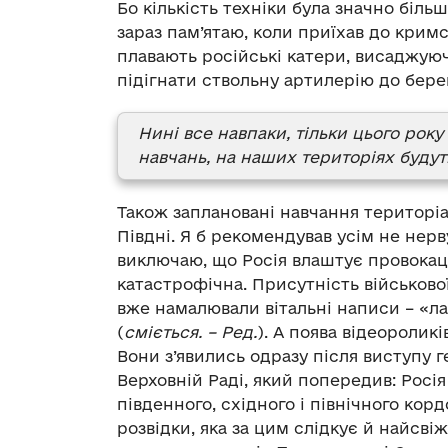
Бо кількість техніки була значно біль
зараз пам’ятаю, коли приїхав до кримс
плавають російські катери, висаджуюч
підігнати ствольну артилерію до бере
Нині все навпаки, тільки цього рок
навчань, на наших територіях будут
Також заплановані навчання територіа
Півдні. Я б рекомендував усім не нерв
виключаю, що Росія влаштує провокації
катастрофічна. Присутність військової
вже намалювали вітальні написи – «ла
(
сміється. – Ред.
). А поява відеоролик
Вони з’явились одразу після виступу 
Верховній Раді, який попередив: Росі
південного, східного і північного кордо
розвідки, яка за цим слідкує й найсв