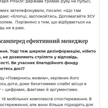
таря РНБОУ: держава тримає руку на пульсі.
йомих зателефонували, писали: «Що там
відаю: «Хлопці, заспокойтесь. Допомагайте ЗСУ
тролем. Порівняно з тим, що відбувається на
дь не в раю.
насамперед ефективний менеджер
ення. Тоді теж ширили дезінформацію, нібито
 не дозволяють стріляти у відповідь.
ості. Ви учасник благодійного фонду
єтесь досі?
нду «Повернись живим», керівник його
мось доти, доки бачитимемо слабкі місця в
у – цифрами, фактами й аргументами.
 16 мобільних комплексів спостереження. В
постереження, але вони більше підходять для