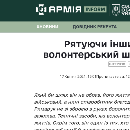
#НОВИНИ
ДОВІДНИК РЕКРУТА
Рятуючи інши
волонтерський ш
ІНТЕРВ`Ю
17 Квітня 2021, 19:01
Прочитаєте за:
12
Який би шлях він не обрав, його житт
військовий
, а нині співробітник бла
Римарук не зі зброєю в руках боронит
важлива. Технічні засоби, які волонте
життів. Окрім того, він один із тих, 
української армії й аналізувати ситуа