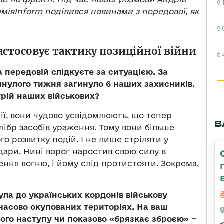
9:
рміяInform поділився новинами з передової, як
9:
застосовує тактику позиційної війни
8:
а передовій слідкуєте за ситуацією. За
нулого тижня загинуло 6 наших захисників.
трій наших військових?
ії, вони чудово усвідомлюють, що тепер
В
калібр засобів ураження. Тому вони більше
го розвитку подій. І не лише стріляти у
удари. Нині ворог наростив свою силу в
ння вогню, і йому слід протистояти. Зокрема,
ула до українських кордонів військову
часово окупованих територіях. На ваш
ного наступу чи показово «брязкає зброєю» −