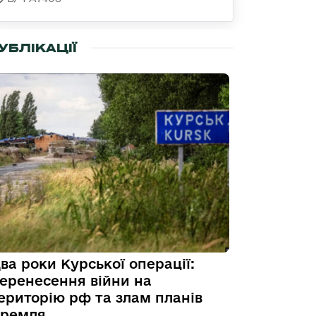
УБЛІКАЦІЇ
ва роки Курської операції:
еренесення війни на
ериторію рф та злам планів
ремля