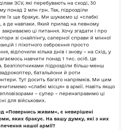
ілам ЗСУ, які перебувають на сході, 30
му понад 2 млн грн. Так, підрозділи
ле їх ще бракує. Ми шукаємо ці «слабкі
ше, а де навпаки. Який прилад на певному
 закриваємо ці питання. Хочу згадати і про
ктори зі снайпінгу, саперної справи й мінної
озицій і піхотного озброєння просто
, відпочили кілька днів і знову – на Схід, у
магаємось навчити понад 1 тис. осіб. Це
в. Безпілотниками підрозділи більш-менш
квадрокоптер, батальйони й роти
нтери. Тут досить багато напрямків. Ми цим
ачитимемо «слабкі місця» в армії. Навіть якщо
тепловізорами – супер – перенаправимо ці
ні для військових.
нд «Повернись живим», є невирішені
ми, яких бракує. На вашу думку, які з них
зпечення нашої армії?