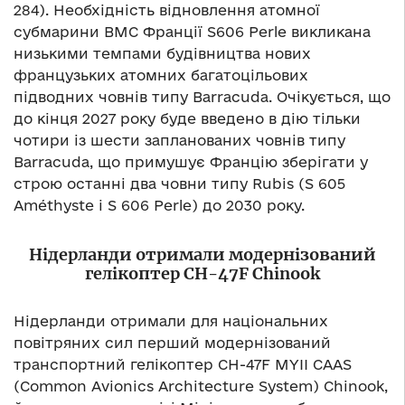
284). Необхідність відновлення атомної
субмарини ВМС Франції S606 Perle викликана
низькими темпами будівництва нових
французьких атомних багатоцільових
підводних човнів типу Barracuda. Очікується, що
до кінця 2027 року буде введено в дію тільки
чотири із шести запланованих човнів типу
Barracuda, що примушує Францію зберігати у
строю останні два човни типу Rubis (S 605
Améthyste і S 606 Perle) до 2030 року.
Нідерланди отримали модернізований
гелікоптер CH-47F Chinook
Нідерланди отримали для національних
повітряних сил перший модернізований
транспортний гелікоптер CH-47F MYII CAAS
(Common Avionics Architecture System) Chinook,