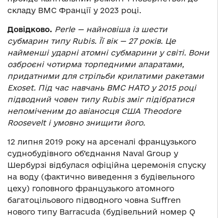
складу ВМС Франції у 2023 році.
Довідково.
Perle — найновіша із шести
субмарин типу Rubis. Її вік — 27 років. Це
найменші ударні атомні субмарини у світі. Вони
озброєні чотирма торпедними апаратами,
придатними для стрільби крилатими ракетами
Exoset. Під час навчань ВМС НАТО у 2015 році
підводний човен типу Rubis зміг підібратися
непоміченим до авіаносця США Theodore
Roosevelt і умовно знищити його.
12 липня 2019 року на арсеналі французького
суднобудівного об’єднання Naval Group у
Шербурзі відбулася офіційна церемонія спуску
на воду (фактично виведення з будівельного
цеху) головного французького атомного
багатоцільового підводного човна Suffren
нового типу Barracuda (будівельний номер Q