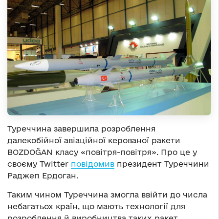
Туреччина завершила розроблення
далекобійної авіаційної керованої ракети
BOZDOĞAN класу «повітря-повітря». Про це у
своєму Twitter
повідомив
президент Туреччини
Раджеп Ердоган.
Таким чином Туреччина змогла ввійти до числа
небагатьох країн, що мають технології для
розроблення й виробництва таких ракет.