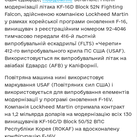
модернізації літака KF-16D Block 52N Fighting
Falcon, здійсненою компанією Lockheed Martin
у рамках корейської програми оновлення F-16,
винищувач з реєстраційним номером 92-4046
тимчасово передали 416-й льотній
випробувальній ескадрильї (FLTS) «Черепи»
412-го випробувального крила ПС США (USAF).
Використовується як випробувальний літак на
авіабазі Едвардс (AFB) у Каліфорнії.
Повітряна машина нині використовує
маркування USAF (Повітряних сил США) і
використовується для випробування елементів
модернізації у програмі оновлення F-16V.
Компанія Lockheed Martin отримала контракт
на 1,2 мільярда доларів на модернізацію всіх 130
винищувачів KF-16C/D Block 50/52 ВПС
Республіки Корея (ROKAF) на вдосконалену
конфігурацію F-16V.