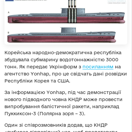
Корейська народно-демократична республіка
збудувала субмарину водотоннажністю 3000
тонн. Як передає Укрінформ з
посиланням
на
агентство Yonhap, про це свідчать дані розвідки
Республіки Корея та США.
За інформацією Yonhap, під час демонстрації
нового підводного човна КНДР може провести
випробування балістичної ракети, наприклад
Пуккиксон-3 (Полярна зоря – 3).
Один зі співрозмовників додав, що КНДР
«вибирає відповідний час, щоб представити