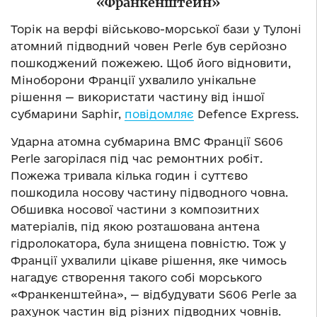
«Франкенштейн»
Торік на верфі військово-морської бази у Тулоні
атомний підводний човен Perle був серйозно
пошкоджений пожежею. Щоб його відновити,
Міноборони Франції ухвалило унікальне
рішення — використати частину від іншої
субмарини Saphir,
повідомляє
Defence Express.
Ударна атомна субмарина ВМС Франції S606
Perle загорілася під час ремонтних робіт.
Пожежа тривала кілька годин і суттєво
пошкодила носову частину підводного човна.
Обшивка носової частини з композитних
матеріалів, під якою розташована антена
гідролокатора, була знищена повністю. Тож у
Франції ухвалили цікаве рішення, яке чимось
нагадує створення такого собі морського
«Франкенштейна», — відбудувати S606 Perle за
рахунок частин від різних підводних човнів.