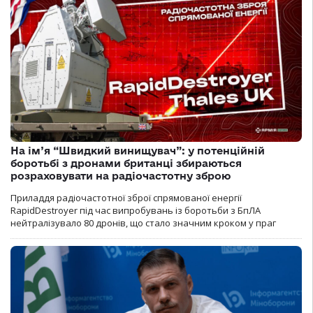
На ім’я “Швидкий винищувач”: у потенційній
боротьбі з дронами британці збираються
розраховувати на радіочастотну зброю
Приладдя радіочастотної зброї спрямованої енергії
RapidDestroyer під час випробувань із боротьби з БпЛА
нейтралізувало 80 дронів, що стало значним кроком у праг