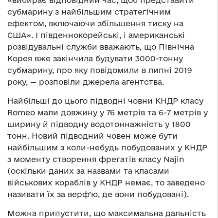
субмарину з найбільшим стратегічним
ефектом, включаючи збільшення тиску на
США». І південнокорейські, і американські
розвідувальні служби вважають, що Північна
Корея вже закінчила будувати 3000-тонну
субмарину, про яку повідомили в липні 2019
року, — розповіли джерела агентства.
Найбільші до цього підводні човни КНДР класу
Romeo мали довжину у 76 метрів та 6-7 метрів у
ширину й підводну водотоннажність у 1800
тонн. Новий підводний човен може бути
найбільшим з коли-небудь побудованих у КНДР
з моменту створення фрегатів класу Najin
(оскільки даних за назвами та класами
військових кораблів у КНДР немає, то заведено
називати їх за верф’ю, де вони побудовані).
Можна припустити, що максимальна дальність