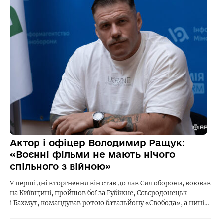
Актор і офіцер Володимир Ращук:
«Воєнні фільми не мають нічого
спільного з війною»
У перші дні вторгнення він став до лав Сил оборони, воював
на Київщині, пройшов бої за Рубіжне, Сєвєродонецьк
і Бахмут, командував ротою батальйону «Свобода», а нині…