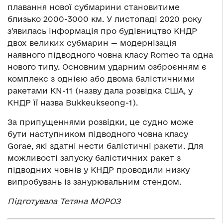
плавання нової субмарини становитиме
близько 2000-3000 км. У листопаді 2020 року
з’явилась інформація про будівництво КНДР
двох великих субмарин — модернізація
наявного підводного човна класу Romeo та одна
нового типу. Основним ударним озброєнням є
комплекс з однією або двома балістичними
ракетами KN-11 (назву дала розвідка США, у
КНДР її назва Bukkeukseong-1).
За припущеннями розвідки, це судно може
бути наступником підводного човна класу
Gorae, які здатні нести балістичні ракети. Для
можливості запуску балістичних ракет з
підводних човнів у КНДР проводили низку
випробувань із занурювальним стендом.
Підготувала Тетяна МОРОЗ