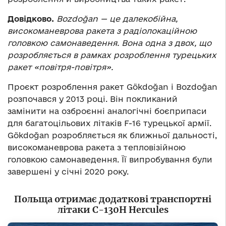
Довідково.
Bozdoğan — це далекобійна,
високоманеврова ракета з радіолокаційною
головкою самонаведення. Вона одна з двох, що
розробляється в рамках розроблення турецьких
ракет «повітря-повітря».
Проєкт розроблення ракет Gökdoğan і Bozdoğan
розпочався у 2013 році. Він покликаний
замінити на озброєнні аналогічні боєприпаси
для багатоцільових літаків F-16 турецької армії.
Gökdoğan розробляється як ближньої дальності,
високоманеврова ракета з тепловізійною
головкою самонаведення. Її випробування були
завершені у січні 2020 року.
Польща отримає додаткові транспортні
літаки C-130H Hercules