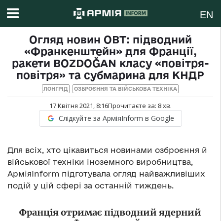
EN
Огляд новин ОВТ: підводний
«Франкенштейн» для Франції,
ракети BOZDOĞAN класу «повітря-
повітря» та субмарина для КНДР
ЛОНГРІД
ОЗБРОЄННЯ ТА ВІЙСЬКОВА ТЕХНІКА
17 Квітня 2021, 8:16
Прочитаєте за:
8
хв.
Слідкуйте за АрміяInform в Google
Для всіх, хто цікавиться новинами озброєння й
військової техніки іноземного виробництва,
АрміяInform підготувала огляд найважливіших
подій у цій сфері за останній тиждень.
Франція отримає підводний ядерний