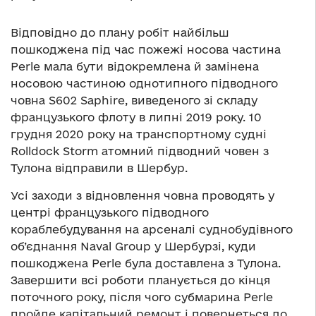
Відповідно до плану робіт найбільш
пошкоджена під час пожежі носова частина
Perle мала бути відокремлена й замінена
носовою частиною однотипного підводного
човна S602 Saphirе, виведеного зі складу
французького флоту в липні 2019 року. 10
грудня 2020 року на транспортному судні
Rolldock Storm атомний підводний човен з
Тулона відправили в Шербур.
Усі заходи з відновлення човна проводять у
центрі французького підводного
кораблебудування на арсеналі суднобудівного
об’єднання Naval Group у Шербурзі, куди
пошкоджена Perle була доставлена з Тулона.
Завершити всі роботи планується до кінця
поточного року, після чого субмарина Perle
пройде капітальний ремонт і повернеться до