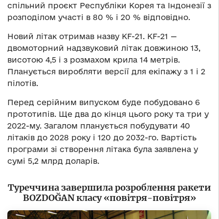
спільний проєкт Республіки Корея та Індонезії з
розподілом участі в 80 % і 20 % відповідно.
Новий літак отримав назву KF-21. KF-21 —
двомоторний надзвуковий літак довжиною 13,
висотою 4,5 і з розмахом крила 14 метрів.
Планується виробляти версії для екіпажу з 1 і 2
пілотів.
Перед серійним випуском буде побудовано 6
прототипів. Ще два до кінця цього року та три у
2022-му. Загалом планується побудувати 40
літаків до 2028 року і 120 до 2032-го. Вартість
програми зі створення літака була заявлена у
сумі 5,2 млрд доларів.
Туреччина завершила розроблення ракети
BOZDOĞAN класу «повітря-повітря»