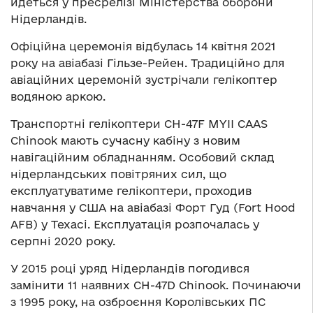
йдеться у пресрелізі Міністерства оборони
Нідерландів.
Офіційна церемонія відбулась 14 квітня 2021
року на авіабазі Гільзе-Рейен. Традиційно для
авіаційних церемоній зустрічали гелікоптер
водяною аркою.
Транспортні гелікоптери CH-47F MYII CAAS
Chinook мають сучасну кабіну з новим
навігаційним обладнанням. Особовий склад
нідерландських повітряних сил, що
експлуатуватиме гелікоптери, проходив
навчання у США на авіабазі Форт Гуд (Fort Hood
AFB) у Техасі. Експлуатація розпочалась у
серпні 2020 року.
У 2015 році уряд Нідерландів погодився
замінити 11 наявних CH-47D Chinook. Починаючи
з 1995 року, на озброєння Королівських ПС