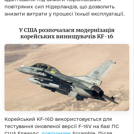
повітряних сил Нідерландів, що дозволить
знизити витрати у процесі їхньої експлуатації.
У США розпочалася модернізація
корейських винищувачів KF-16
Корейський KF-16D використовується для
тестування оновленої версії F-16V на базі ПС
США Едвардс,
повідомляє
Scramble. Після