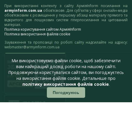
При використанні контенту з сайту АрміяInform посилання на
armyinform.com.ua
обов’язкове. Для суб’єктів у сфері онлайн-медіа
обов’язковим є розміщення у першому абзаці матеріалу прямого та
відкритого для пошукових систем гіперпосилання на цитований
матеріал.
Політика користування сайтом АрміяInform
Політика використання файлів cookie
Зауваження та пропозиції по роботі сайту надсилайте на адресу:
webmaster@armyinform.com.ua
Ми використовуємо файли cookie, щоб забезпечити
вам найкращий досвід роботи на нашому сайті.
Продовжуючи користуватися сайтом, ви погоджуєтесь
на використання файлів cookie. Детальніше про
політику використання файлів cookie
.
Погоджуюсь