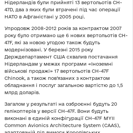
Нідерландів були прийняті 13 вертольотів CH-
47D, два з яких були втрачені під час операції
НАТО в Афганістані у 2005 році.
Упродовж 2008-2012 років за контрактом 2007
року було отримано ще 6 нових вертольотів CH-
47F, які за новою угодою також будуть
модернізовані. У березні 2015 року
Держдепартамент США схвалив постачання
Нідерландам у межах програми «Іноземні
військові продажі» 17 вертольотів CH-47F
Chinook, а також пов’язаних з контрактом
обладнання і послуг загальною вартістю до 1,5
млрд доларів.
Загалом у результаті на озброєнні будуть 20
гелікоптерів у версії CH-47F. Вони будуть
виконані в єдиній конфігурації CH-47F MYII
Common Avionics Architecture System (CAAS),
адаптованій під вимоги Королівських