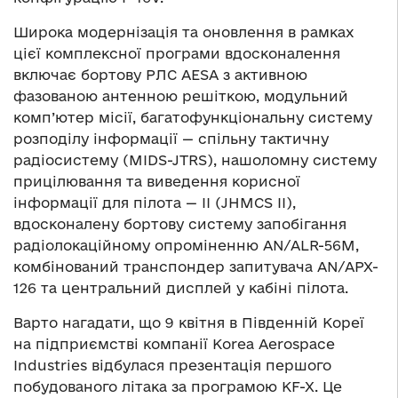
Широка модернізація та оновлення в рамках
цієї комплексної програми вдосконалення
включає бортову РЛС AESA з активною
фазованою антенною решіткою, модульний
комп’ютер місії, багатофункціональну систему
розподілу інформації — спільну тактичну
радіосистему (MIDS-JTRS), нашоломну систему
прицілювання та виведення корисної
інформації для пілота — II (JHMCS II),
вдосконалену бортову систему запобігання
радіолокаційному опроміненню AN/ALR-56M,
комбінований транспондер запитувача AN/APX-
126 та центральний дисплей у кабіні пілота.
Варто нагадати, що 9 квітня в Південній Кореї
на підприємстві компанії Korea Aerospace
Industries відбулася презентація першого
побудованого літака за програмою KF-X. Це