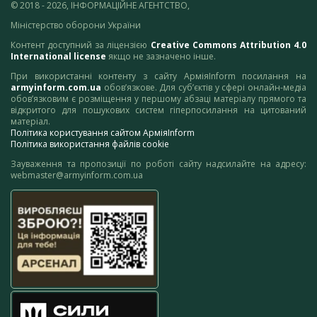
© 2018 - 2026, ІНФОРМАЦІЙНЕ АГЕНТСТВО,
Міністерство оборони України
Контент доступний за ліцензією
Creative Commons Attribution 4.0
International license
якщо не зазначено інше.
При використанні контенту з сайту АрміяInform посилання на
armyinform.com.ua
обов’язкове. Для суб’єктів у сфері онлайн-медіа
обов’язковим є розміщення у першому абзаці матеріалу прямого та
відкритого для пошукових систем гіперпосилання на цитований
матеріал.
Політика користування сайтом АрміяInform
Політика використання файлів cookie
Зауваження та пропозиції по роботі сайту надсилайте на адресу:
webmaster@armyinform.com.ua