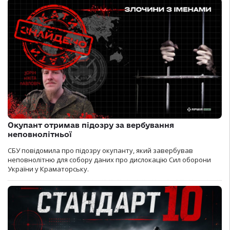
Окупант отримав підозру за вербування
неповнолітньої
СБУ повідомила про підозру окупанту, який завербував
неповнолітню для собору даних про дислокацію Сил оборони
України у Краматорську.