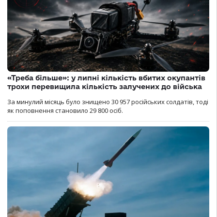
«Треба більше»: у липні кількість вбитих окупантів
трохи перевищила кількість залучених до війська
За минулий місяць було знищено 30 957 російських солдатів, тоді
як поповнення становило 29 800 осіб.