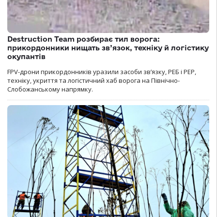
Destruction Team розбирає тил ворога:
прикордонники нищать зв’язок, техніку й логістику
окупантів
FPV-дрони прикордонників уразили засоби зв’язку, РЕБ і РЕР,
техніку, укриття та логістичний хаб ворога на Північно-
Слобожанському напрямку.