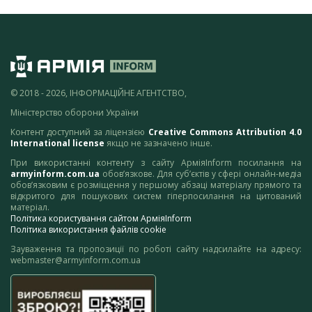
© 2018 - 2026, ІНФОРМАЦІЙНЕ АГЕНТСТВО,
Міністерство оборони України
Контент доступний за ліцензією
Creative Commons Attribution 4.0
International license
якщо не зазначено інше.
При використанні контенту з сайту АрміяInform посилання на
armyinform.com.ua
обов’язкове. Для суб’єктів у сфері онлайн-медіа
обов’язковим є розміщення у першому абзаці матеріалу прямого та
відкритого для пошукових систем гіперпосилання на цитований
матеріал.
Політика користування сайтом АрміяInform
Політика використання файлів cookie
Зауваження та пропозиції по роботі сайту надсилайте на адресу:
webmaster@armyinform.com.ua