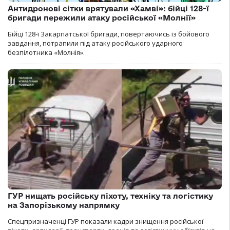
Антидронові сітки врятували «Хамві»: бійці 128-ї
бригади пережили атаку російської «Молнії»
Бійці 128-ї Закарпатської бригади, повертаючись із бойового
завдання, потрапили під атаку російського ударного
безпілотника «Молнія».
ГУР нищать російську піхоту, техніку та логістику
на Запорізькому напрямку
Спецпризначенці ГУР показали кадри знищення російської