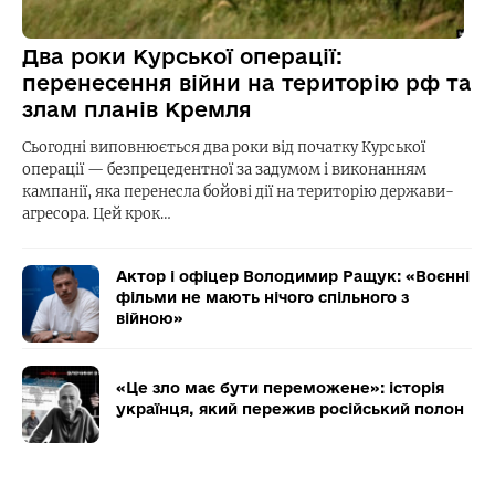
Два роки Курської операції:
перенесення війни на територію рф та
злам планів Кремля
Сьогодні виповнюється два роки від початку Курської
операції — безпрецедентної за задумом і виконанням
кампанії, яка перенесла бойові дії на територію держави-
агресора. Цей крок…
Актор і офіцер Володимир Ращук: «Воєнні
фільми не мають нічого спільного з
війною»
«Це зло має бути переможене»: історія
українця, який пережив російський полон