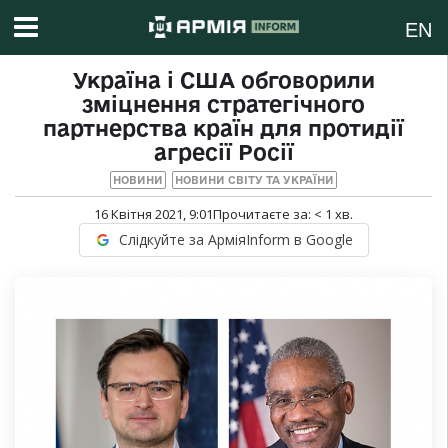
EN
Україна і США обговорили
зміцнення стратегічного
партнерства країн для протидії
агресії Росії
НОВИНИ
НОВИНИ СВІТУ ТА УКРАЇНИ
16 Квітня 2021, 9:01
Прочитаєте за:
< 1
хв.
Слідкуйте за АрміяInform в Google