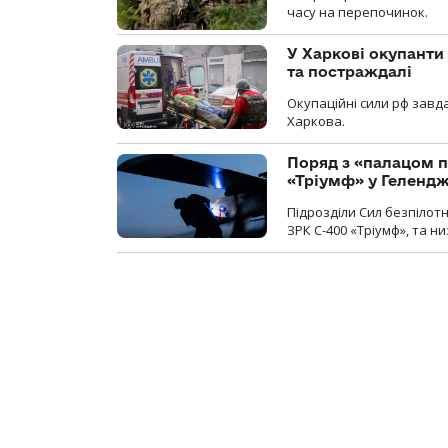
часу на перепочинок.
У Харкові окупанти
та постраждалі
Окупаційні сили рф завд
Харкова.
Поряд з «палацом п
«Тріумф» у Геленд
Підрозділи Сил безпілот
ЗРК С-400 «Тріумф», та н