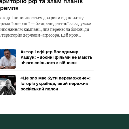
ериторію рф та злам планів
ремля
ьогодні виповнюється два роки від початку
урської операції — безпрецедентної за задумом
виконанням кампанії, яка перенесла бойові дії
а територію держави-агресора. Цей крок…
Актор і офіцер Володимир
Ращук: «Воєнні фільми не мають
нічого спільного з війною»
«Це зло має бути переможене»:
історія українця, який пережив
російський полон