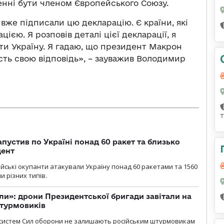
ненні бути членом Європейського Союзу.
 вже підписали цю декларацію. Є країни, які
ією. Я розповів деталі цієї декларації, я
ти Україну. Я гадаю, що президент Макрон
сть свою відповідь», – зауважив Володимир
пустив по Україні понад 60 ракет та близько
дент
ійські окупанти атакували Україну понад 60 ракетами та 1560
 різних типів.
ли»: дрони Президентської бригади завітали на
штурмовиків
систем Сил оборони не залишають російським штурмовикам