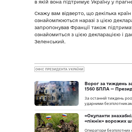
в якій вона підтримує Україну у праг
Скажу вам відверто, що декілька країн
ознайомлюються наразі з цією декларац
запропонував Франції також підтрима
ознайомиться з цією декларацією і да
Зеленський.
ОФІС ПРЕЗИДЕНТА УКРАЇНИ
Ворог за тиждень за
1560 БПЛА — Прези
За останній тиждень рос
ударними безпілотниками
«Окупанти знахабні
«пікнік» ворожих 
Оператори безпілотних 