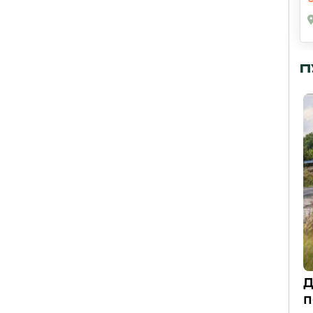
П
Д
п