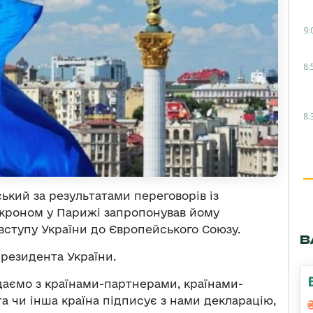
9:
8:
8:
кий за результатами переговорів із
кроном у Парижі запропонував йому
вступу України до Європейського Союзу.
В
резидента України.
даємо з країнами-партнерами, країнами-
та чи інша країна підписує з нами декларацію,