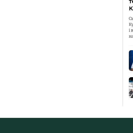
т
К
С
К
і 
н