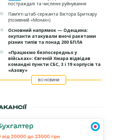
постраждалі та численні руйнування
00
Пам’яті штаб-сержанта Віктора Бриткару
(позивний «Монах»)
58
Основний напрямок — Одещина:
окупанти атакували вночі ракетами
різних типів та понад 200 БПЛА
30
«Працюємо безпосередньо у
військах»: Євгеній Хмара відвідав
командні пункти СБС, 3 і 19 корпусів та
«Азову»
ВСІ НОВИНИ
АКАНСІЇ
Бухгалтер
від 20000 до 23000 грн