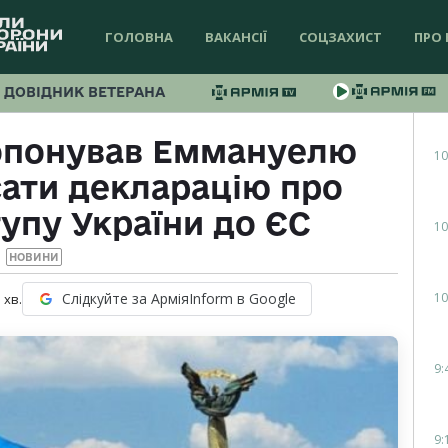
ГОЛОВНА
ВАКАНСІЇ
СОЦЗАХИСТ
ПРО 
ДОВІДНИК ВЕТЕРАНА
опонував Еммануелю
10
ати декларацію про
упу України до ЄС
10
НОВИНИ
10
Слідкуйте за АрміяInform в Google
1
хв.
9:
9: