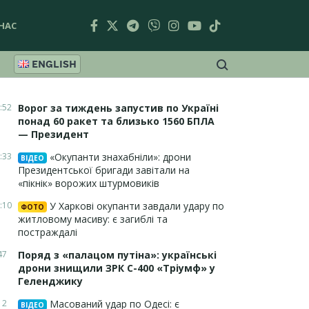
НАС
ENGLISH
:52
Ворог за тиждень запустив по Україні
понад 60 ракет та близько 1560 БПЛА
— Президент
:33
«Окупанти знахабніли»: дрони
ВІДЕО
Президентської бригади завітали на
«пікнік» ворожих штурмовиків
:10
У Харкові окупанти завдали удару по
ФОТО
житловому масиву: є загиблі та
постраждалі
47
Поряд з «палацом путіна»: українські
дрони знищили ЗРК С-400 «Тріумф» у
Геленджику
12
Масований удар по Одесі: є
ВІДЕО