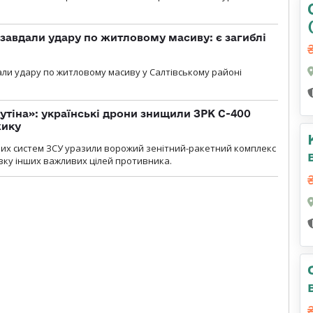
 завдали удару по житловому масиву: є загиблі
али удару по житловому масиву у Салтівському районі
утіна»: українські дрони знищили ЗРК С-400
жику
них систем ЗСУ уразили ворожий зенітний-ракетний комплекс
изку інших важливих цілей противника.