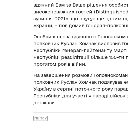
вдячний Вам за Ваше рішення особист
високоповажних гостей (Distinguished
зусилля–2021», що слугує ще одним 
України, – повідомив генерал-полковн
Особливі слова вдячності Головноком
полковник Руслан Хомчак висловив Г
Республіки генерал-лейтенанту Марті
Республіці реабілітації більше 150-т
протягом років війни.
На завершення розмови Головнокоман
полковник Руслан Хомчак подякував е
Україну в серпні поточного року пар
Республіки для участі у параді військ
держави.
ГШ ЗСУ