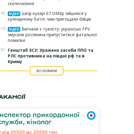
скелелазіння
:43
Шеф-кухарі 67 ОМБр зійшлися у
ВІДЕО
кулінарному батлі: чим пригощали бійців
:19
Вигнали з туалету: українські FPV
ВІДЕО
змусили росіянина припуститися фатальної
помилки
:57
Генштаб ЗСУ: Уражено засоби ППО та
РЛС противника на півдні рф та в
Криму
ВСІ НОВИНИ
АКАНСІЇ
Інспектор прикордонної
служби, кінолог
від 20500 до 25000 грн