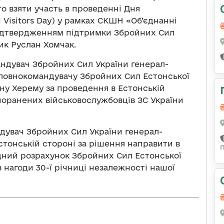
о взяти участь в проведенні Дня
 Visitors Day) у рамках СКШН «Об’єднанні
підтвердженням підтримки Збройних Сил
ик Руслан Хомчак.
андувач Збройних Сил України генерал-
оловнокомандувачу Збройних Сил Естонської
ну Херему за проведення в Естонській
и поранених військовослужбовців ЗС України
дувач Збройних Сил України генерал-
стонській стороні за рішення направити в
адний розрахунок Збройних Сил Естонської
 з нагоди 30-ї річниці незалежності нашої