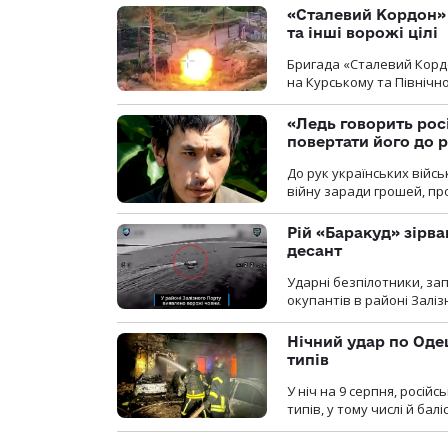
«Сталевий Кордон»
та інші ворожі цілі
Бригада «Сталевий Кордо
на Курському та Північ
«Ледь говорить рос
повертати його до 
До рук українських війсь
війну заради грошей, про
Рій «Баракуд» зірв
десант
Ударні безпілотники, за
окупантів в районі Залі
Нічний удар по Одещ
типів
У ніч на 9 серпня, росій
типів, у тому числі й бал