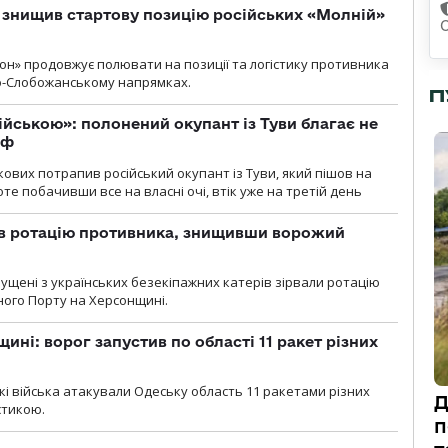
 знищив стартову позицію російських «Молній»
С
н» продовжує полювати на позиції та логістику противника
но-Слобожанському напрямках.
П
ійською»: полонений окупант із Туви благає не
рф
кових потрапив російський окупант із Туви, який пішов на
те побачивши все на власні очі, втік уже на третій день
ав ротацію противника, знищивши ворожий
пущені з українських безекіпажних катерів зірвали ротацію
зного Порту на Херсонщині.
ині: ворог запустив по області 11 ракет різних
ські війська атакували Одеську область 11 ракетами різних
Д
істикою.
п