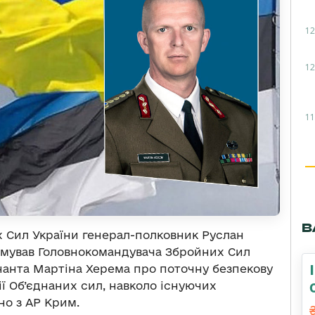
12
12
11
В
х Сил України генерал-полковник Руслан
рмував Головнокомандувача Збройних Сил
нанта Мартіна Херема про поточну безпекову
ї Об’єднаних сил, навколо існуючих
о з АР Крим.