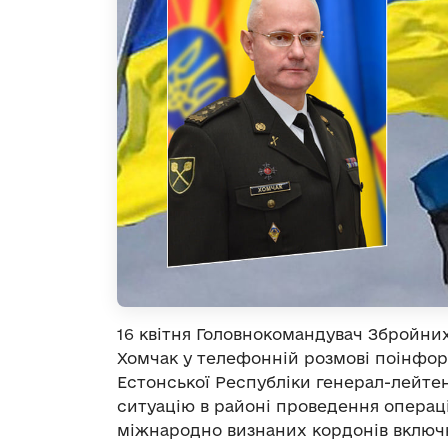
16 квітня Головнокомандувач Збройни
Хомчак у телефонній розмові поінфо
Естонської Республіки генерал-лейте
ситуацію в районі проведення операці
міжнародно визнаних кордонів включн