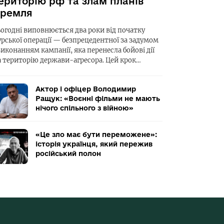
ериторію рф та злам планів
ремля
ьогодні виповнюється два роки від початку
урської операції — безпрецедентної за задумом
виконанням кампанії, яка перенесла бойові дії
а територію держави-агресора. Цей крок…
Актор і офіцер Володимир
Ращук: «Воєнні фільми не мають
нічого спільного з війною»
«Це зло має бути переможене»:
історія українця, який пережив
російський полон