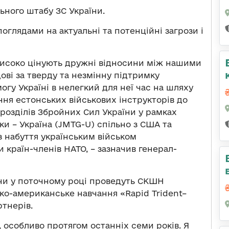
ного штабу ЗС України.
оглядами на актуальні та потенційні загрози і
високо цінують дружні відносини між нашими
ові за тверду та незмінну підтримку
гу Україні в нелегкий для неї час на шляху
ення естонських військових інструкторів до
дрозділів Збройних Сил України у рамках
вки – Україна (JMTG-U) спільно з США та
 набуття українським військом
 країн-членів НАТО, – зазначив генерал-
їни у поточному році проведуть СКШН
ько-американське навчання «Rаpid Trident–
ртнерів.
 особливо протягом останніх семи років. Я