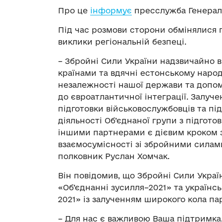
Про це
інформує
пресслужба Генераль
Під час розмови сторони обмінялися п
виклики регіональній безпеці.
– Збройні Сили України надзвичайно 
країнами та вдячні естонському народ
незалежності нашої держави та допомо
до євроатлантичної інтеграції. Залуч
підготовки військовослужбовців та пі
діяльності Об’єднаної групи з підгото
іншими партнерами є дієвим кроком з
взаємосумісності зі збройними силами
полковник Руслан Хомчак.
Він повідомив, що Збройні Сили Укра
«Об’єднанні зусилля–2021» та українс
2021» із залученням широкого кола па
– Для нас є важливою Ваша підтримка,