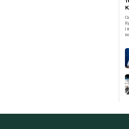
т
К
С
К
і 
н