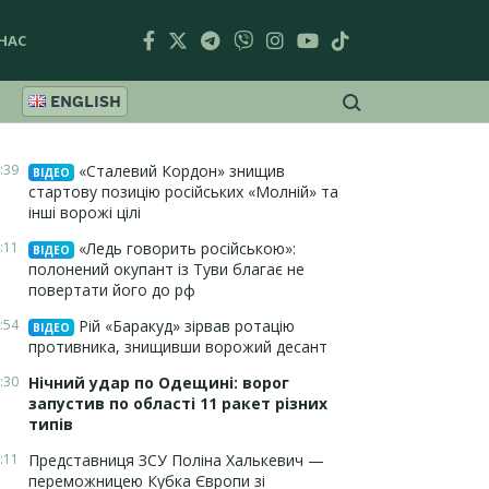
НАС
ENGLISH
:39
«Сталевий Кордон» знищив
ВІДЕО
стартову позицію російських «Молній» та
інші ворожі цілі
:11
«Ледь говорить російською»:
ВІДЕО
полонений окупант із Туви благає не
повертати його до рф
:54
Рій «Баракуд» зірвав ротацію
ВІДЕО
противника, знищивши ворожий десант
:30
Нічний удар по Одещині: ворог
запустив по області 11 ракет різних
типів
:11
Представниця ЗСУ Поліна Халькевич —
переможницею Кубка Європи зі