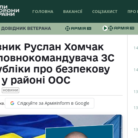
ГОЛОВНА
ВАКАНСІЇ
СОЦЗАХИСТ
ПРО 
ДОВІДНИК ВЕТЕРАНА
вник Руслан Хомчак
14
ловнокомандувача ЗС
убліки про безпекову
14
 у районі ООС
НОВИНИ
13
Слідкуйте за АрміяInform в Google
хв.
13
13