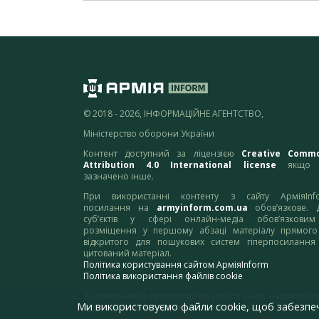
© 2018 - 2026, ІНФОРМАЦІЙНЕ АГЕНТСТВО,
Міністерство оборони України
Контент доступний за ліцензією
Creative Comm
Attribution 4.0 International license
якщо 
зазначено інше.
При використанні контенту з сайту АрміяInf
посилання на
armyinform.com.ua
обов’язкове. 
суб’єктів у сфері онлайн-медіа обов’язкови
розміщення у першому абзаці матеріалу прямого
відкритого для пошукових систем гіперпосилання
цитований матеріал.
Політика користування сайтом АрміяInform
Політика використання файлів cookie
Зауваження та пропозиції по роботі сайту надсилайте
Ми використовуємо файли cookie, щоб забезпе
адресу:
webmaster@armyinform.com.ua