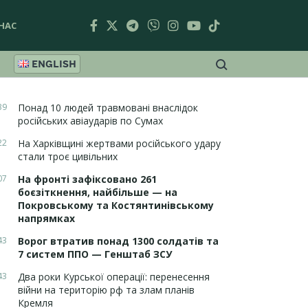
НАС
ENGLISH
39
Понад 10 людей травмовані внаслідок
російських авіаударів по Сумах
22
На Харківщині жертвами російського удару
стали троє цивільних
07
На фронті зафіксовано 261
боєзіткнення, найбільше — на
Покровському та Костянтинівському
напрямках
43
Ворог втратив понад 1300 солдатів та
7 систем ППО — Генштаб ЗСУ
43
Два роки Курської операції: перенесення
війни на територію рф та злам планів
Кремля