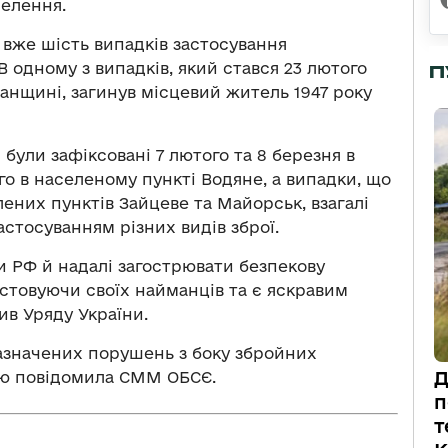
селення.
 вже шість випадків застосування
одному з випадків, який стався 23 лютого
П
ганщині, загинув місцевий житель 1947 року
були зафіксовані 7 лютого та 8 березня в
го в населеному пункті Водяне, а випадки, що
елених пунктів Зайцеве та Майорськ, взагалі
астосуванням різних видів зброї.
и РФ й надалі загострювати безпекову
истовуючи своїх найманців та є яскравим
ив Уряду України.
азначених порушень з боку збройних
Д
ою повідомила СММ ОБСЄ.
п
т