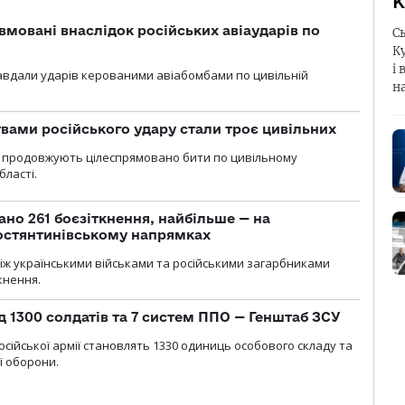
К
вмовані внаслідок російських авіаударів по
С
К
і 
 завдали ударів керованими авіабомбами по цивільній
н
вами російського удару стали троє цивільних
ли продовжують цілеспрямовано бити по цивільному
бласті.
ано 261 боєзіткнення, найбільше — на
остянтинівському напрямках
іж українськими військами та російськими загарбниками
кнення.
д 1300 солдатів та 7 систем ППО — Генштаб ЗСУ
осійської армії становлять 1330 одиниць особового складу та
ї оборони.