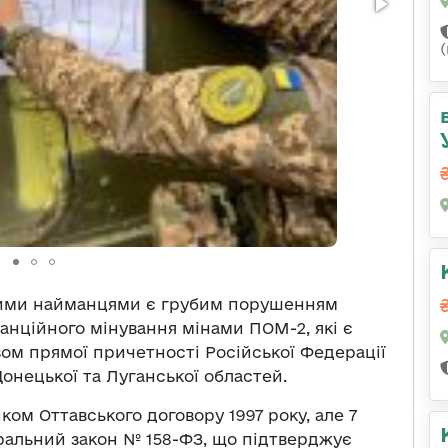
кими найманцями є грубим порушенням
анційного мінування мінами ПОМ-2, які є
азом прямої причетності Російської Федерації
Донецької та Луганської областей.
ком Оттавського договору 1997 року, але 7
ральний закон № 158-ФЗ, що підтверджує