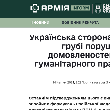
#НОВИНИ
ДОВІДНИК РЕКРУТА
Українська сторон
грубі пору
домовленосте
гуманітарного пр
14 Квітня 2021, 8:23
Прочитаєте за:
3
Останнім підтвердженням цього є ви
збройних формувань Російської Феде
протипіхотними мінами ПОМ-2, що ста