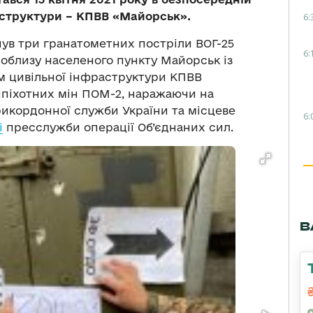
раструктури – КПВВ «Майорськ».
6:
ув три гранатометних постріли ВОГ-25
6:
поблизу населеного пункту Майорськ із
 цивільної інфраструктури КПВВ
ипіхотних мін ПОМ-2, наражаючи на
рикордонної служби України та місцеве
6:
і
пресслужби операції Об’єднаних сил.
В