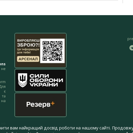
pr
ons
не
orm
Для
м є
 та
 на
 на
чити вам найкращий досвід роботи на нашому сайті. Продовжу