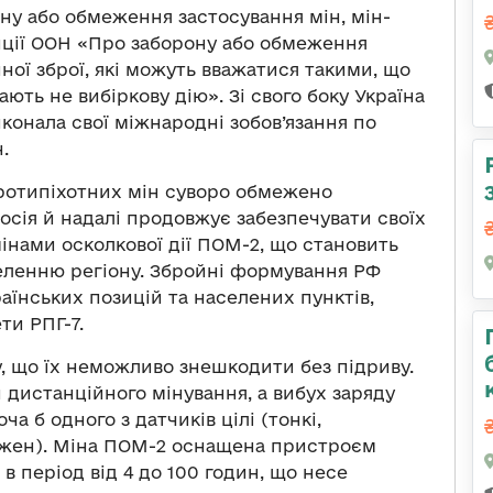
ну або обмеження застосування мін, мін-
нції ООН «Про заборону або обмеження
ної зброї, які можуть вважатися такими, що
ть не вибіркову дію». Зі свого боку Україна
иконала свої міжнародні зобов’язання по
.
ротипіхотних мін суворо обмежено
сія й надалі продовжує забезпечувати своїх
нами осколкової дії ПОМ-2, що становить
еленню регіону. Збройні формування РФ
їнських позицій та населених пунктів,
ти РПГ-7.
, що їх неможливо знешкодити без підриву.
 дистанційного мінування, а вибух заряду
а б одного з датчиків цілі (тонкі,
кожен). Міна ПОМ-2 оснащена пристроєм
в період від 4 до 100 годин, що несе