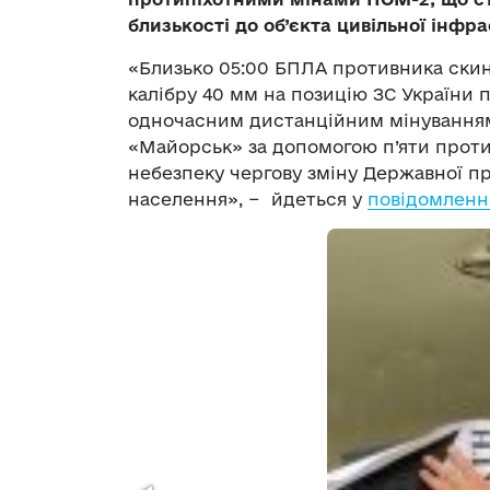
близькості до об’єкта цивільної інф
«Близько 05:00 БПЛА противника скин
калібру 40 мм на позицію ЗС України 
одночасним дистанційним мінуванням
«Майорськ» за допомогою п’яти прот
небезпеку чергову зміну Державної п
населення», − йдеться у
повідомленн