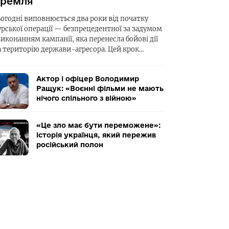
ремля
ьогодні виповнюється два роки від початку
урської операції — безпрецедентної за задумом
виконанням кампанії, яка перенесла бойові дії
а територію держави-агресора. Цей крок…
Актор і офіцер Володимир
Ращук: «Воєнні фільми не мають
нічого спільного з війною»
«Це зло має бути переможене»:
історія українця, який пережив
російський полон