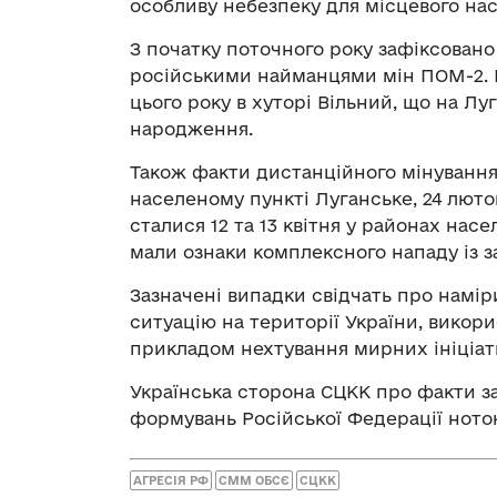
особливу небезпеку для місцевого на
З початку поточного року зафіксовано
російськими найманцями мін ПОМ-2. В 
цього року в хуторі Вільний, що на Лу
народження.
Також факти дистанційного мінування 
населеному пункті Луганське, 24 люто
сталися 12 та 13 квітня у районах нас
мали ознаки комплексного нападу із з
Зазначені випадки свідчать про намір
ситуацію на території України, викор
прикладом нехтування мирних ініціат
Українська сторона СЦКК про факти з
формувань Російської Федерації нот
АГРЕСІЯ РФ
СММ ОБСЄ
СЦКК