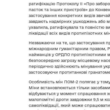
ратифікацію Протоколу II «Про заборо
пасток та інших пристроїв» до Конве
застосування конкретних видів звичай
завдають надмірних ушкоджень або маю
ухвалила, ратифікувала та повністю в
ліквідації всіх видів протипіхотних мін
Незважаючи на те, що застосування п
міжнародним гуманітарним правом, Ро
найманців у ОРДЛО протипіхотними мі
безпосередню загрозу місцевому нас
періодично здійснюють мінування укра
застосовуючи протитанкові гранатоме
Особливість мін ПОМ-2 полягає у тому
Міни встановлюються тільки засобами
відбувається у момент спрацювання хоч
малопомітні дроти завдовжки 9,5 м 
самоліквідації, який може спрацювати 