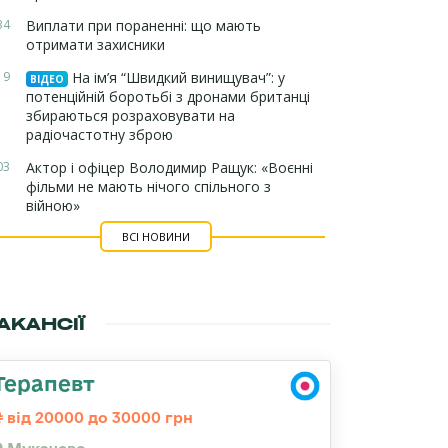
34
Виплати при пораненні: що мають
отримати захисники
19
На ім’я “Швидкий винищувач”: у
ВІДЕО
потенційній боротьбі з дронами британці
збираються розраховувати на
радіочастотну зброю
03
Актор і офіцер Володимир Ращук: «Воєнні
фільми не мають нічого спільного з
війною»
ВСІ НОВИНИ
АКАНСІЇ
Терапевт
від 20000 до 30000 грн