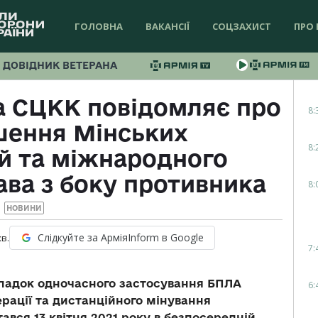
ГОЛОВНА
ВАКАНСІЇ
СОЦЗАХИСТ
ПРО 
ДОВІДНИК ВЕТЕРАНА
а СЦКК повідомляє про
8:
шення Мінських
8:
й та міжнародного
ава з боку противника
8:
НОВИНИ
Слідкуйте за АрміяInform в Google
хв.
7:
падок одночасного застосування БПЛА
6:
рації та дистанційного мінування
вся 13 квітня 2021 року в безпосередній