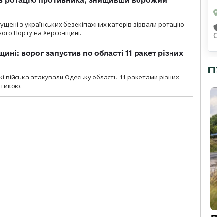
ав ротацію противника, знищивши ворожий
пущені з українських безекіпажних катерів зірвали ротацію
зного Порту на Херсонщині.
ині: ворог запустив по області 11 ракет різних
П
ські війська атакували Одеську область 11 ракетами різних
істикою.