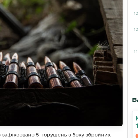
12
12
11
В
ло зафіксовано 5 порушень з боку збройних