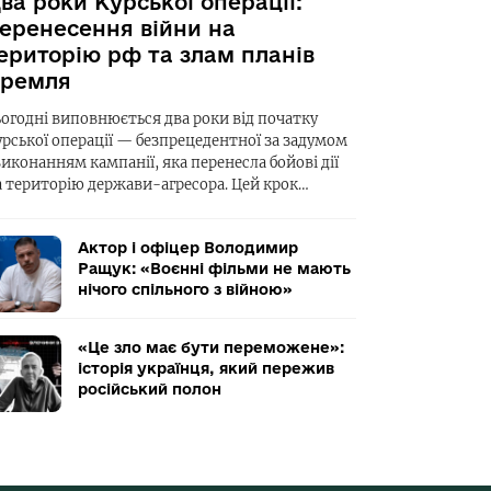
ва роки Курської операції:
еренесення війни на
ериторію рф та злам планів
ремля
ьогодні виповнюється два роки від початку
урської операції — безпрецедентної за задумом
виконанням кампанії, яка перенесла бойові дії
а територію держави-агресора. Цей крок…
Актор і офіцер Володимир
Ращук: «Воєнні фільми не мають
нічого спільного з війною»
«Це зло має бути переможене»:
історія українця, який пережив
російський полон