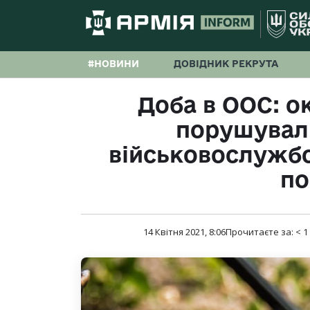
#НОВИНИ
ДОВІДНИК РЕКРУТА
Доба в ООС: ок
порушувал
військовослужбо
по
14 Квітня 2021, 8:06
Прочитаєте за:
< 1