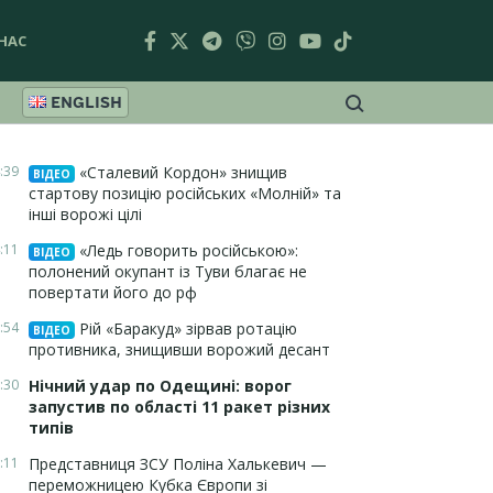
НАС
ENGLISH
:39
«Сталевий Кордон» знищив
ВІДЕО
стартову позицію російських «Молній» та
інші ворожі цілі
:11
«Ледь говорить російською»:
ВІДЕО
полонений окупант із Туви благає не
повертати його до рф
:54
Рій «Баракуд» зірвав ротацію
ВІДЕО
противника, знищивши ворожий десант
:30
Нічний удар по Одещині: ворог
запустив по області 11 ракет різних
типів
:11
Представниця ЗСУ Поліна Халькевич —
переможницею Кубка Європи зі