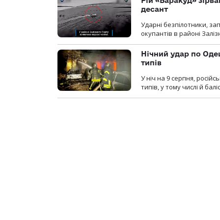
Рій «Баракуд» зірв
десант
Ударні безпілотники, за
окупантів в районі Залі
Нічний удар по Одещ
типів
У ніч на 9 серпня, росій
типів, у тому числі й бал