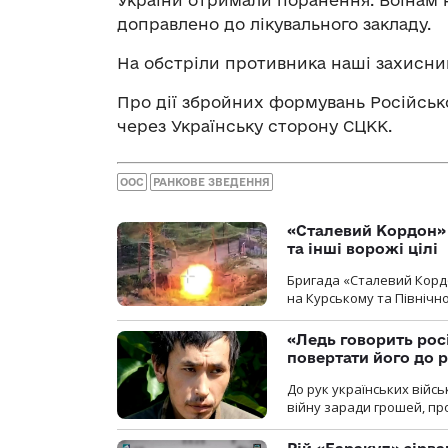
України отримали поранення. Воїнам 
доправлено до лікувального закладу.
На обстріли противника наші захисник
Про дії збройних формувань Російськ
через Українську сторону СЦКК.
ООС
РАНКОВЕ ЗВЕДЕННЯ
«Сталевий Кордон»
та інші ворожі цілі
Бригада «Сталевий Кордо
на Курському та Північ
«Ледь говорить рос
повертати його до 
До рук українських війсь
війну заради грошей, про