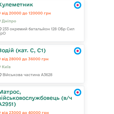
Кулеметник
від 20000 до 120000 грн
Дніпро
233 окремий батальйон 128 ОБр Сил
ТрО
Водій (кат. С, С1)
від 28000 до 36000 грн
Київ
Військова частина А3628
Матрос,
військовослужбовець (в/ч
А2951)
від 23000 до 40000 грн