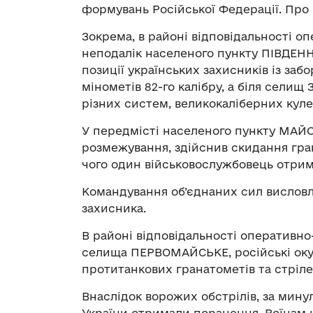
формувань Російської Федерації. Про
Зокрема, в районі відповідальності о
неподалік населеного пункту ПІВДЕННЕ
позиції українських захисників із з
мінометів 82-го калібру, а біля сели
різних систем, великокаліберних кулем
У передмісті населеного пункту МАЙ
розмежування, здійснив скидання гран
чого один військовослужбовець отрим
Командування об’єднаних сил висловл
захисника.
В районі відповідальності оперативно
селища ПЕРВОМАЙСЬКЕ, російські окуп
протитанкових гранатометів та стрілец
Внаслідок ворожих обстрілів, за мину