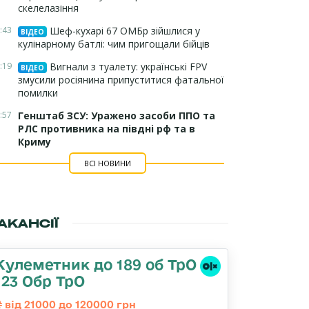
скелелазіння
:43
Шеф-кухарі 67 ОМБр зійшлися у
ВІДЕО
кулінарному батлі: чим пригощали бійців
:19
Вигнали з туалету: українські FPV
ВІДЕО
змусили росіянина припуститися фатальної
помилки
:57
Генштаб ЗСУ: Уражено засоби ППО та
РЛС противника на півдні рф та в
Криму
ВСІ НОВИНИ
АКАНСІЇ
Кулеметник до 189 об ТрО
123 Обр ТрО
від 21000 до 120000 грн