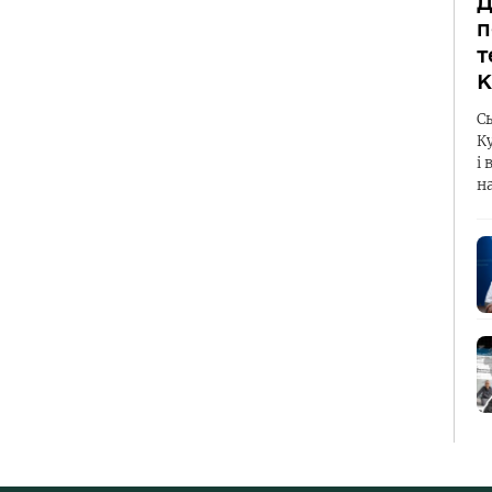
Д
п
т
К
С
К
і 
н