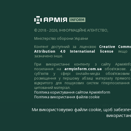
© 2018 - 2026, ІНФОРМАЦІЙНЕ АГЕНТСТВО,
Міністерство оборони України
Контент доступний за ліцензією
Creative Comm
Attribution 4.0 International license
якщо 
зазначено інше.
При використанні контенту з сайту АрміяInf
посилання на
armyinform.com.ua
обов’язкове. 
суб’єктів у сфері онлайн-медіа обов’язкови
розміщення у першому абзаці матеріалу прямого
відкритого для пошукових систем гіперпосилання
цитований матеріал.
Політика користування сайтом АрміяInform
Політика використання файлів cookie
Зауваження та пропозиції по роботі сайту надсилайте
Ми використовуємо файли cookie, щоб забезпе
адресу:
webmaster@armyinform.com.ua
використанн