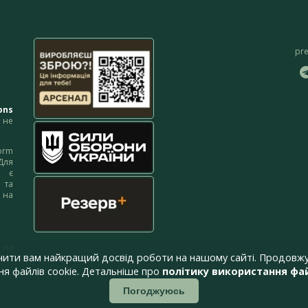
pr
ons
не
orm
Для
м є
 та
 на
 на
чити вам найкращий досвід роботи на нашому сайті. Продовжу
я файлів cookie. Детальніше про
політику використання фай
Погоджуюсь