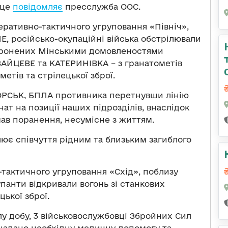
 це
повідомляє
пресслужба ООС.
перативно-тактичного угруповання «Північ»,
, російсько-окупаційні війська обстрілювали
аборонених Мінськими домовленостями
щ ЗАЙЦЕВЕ та КАТЕРИНІВКА – з гранатометів
етів та стрілецької зброї.
ОРСЬК, БПЛА противника перетнувши лінію
ат на позиції наших підрозділів, внаслідок
ав поранення, несумісне з життям.
ює співчуття рідним та близьким загиблого
-тактичного угруповання «Схід», поблизу
анти відкривали вогонь зі станкових
ької зброї.
лу добу, 3 військовослужбовці Збройних Сил