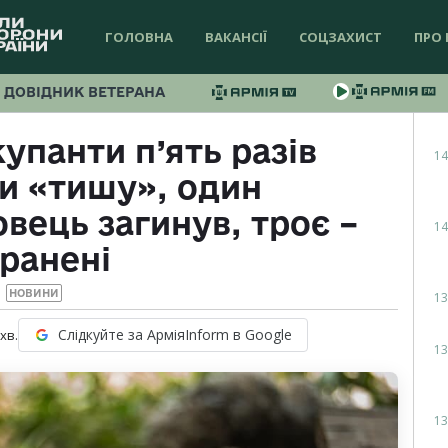
ГОЛОВНА
ВАКАНСІЇ
СОЦЗАХИСТ
ПРО 
ДОВІДНИК ВЕТЕРАНА
упанти п’ять разів
14
и «тишу», один
вець загинув, троє –
14
ранені
НОВИНИ
13
Слідкуйте за АрміяInform в Google
хв.
13
13