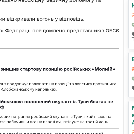
надано необхідну медичну допомогу та
и відкривали вогонь у відповідь.
ої Федерації повідомлено представників ОБСЄ
 знищив стартову позицію російських «Молній»
н» продовжує полювати на позиції та логістику противника
но-Слобожанському напрямках.
ійською»: полонений окупант із Туви благає не
рф
кових потрапив російський окупант із Туви, який пішов на
те побачивши все на власні очі, втік уже на третій день