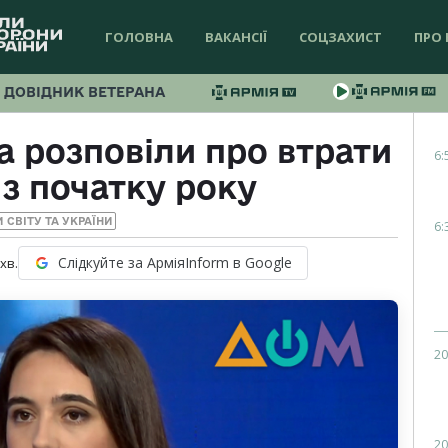
ГОЛОВНА
ВАКАНСІЇ
СОЦЗАХИСТ
ПРО 
ДОВІДНИК ВЕТЕРАНА
а розповіли про втрати
6:
 з початку року
 СВІТУ ТА УКРАЇНИ
6:
Слідкуйте за АрміяInform в Google
хв.
20
20