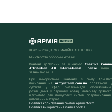
© 2018 - 2026, ІНФОРМАЦІЙНЕ АГЕНТСТВО,
Міністерство оборони України
Контент доступний за ліцензією
Creative Comm
Attribution 4.0 International license
якщо 
зазначено інше.
При використанні контенту з сайту АрміяInf
посилання на
armyinform.com.ua
обов’язкове. 
суб’єктів у сфері онлайн-медіа обов’язкови
розміщення у першому абзаці матеріалу прямого
відкритого для пошукових систем гіперпосилання
цитований матеріал.
Політика користування сайтом АрміяInform
Політика використання файлів cookie