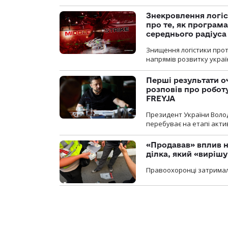
Знекровлення логіс
про те, як програм
середнього радіуса
Знищення логістики прот
напрямів розвитку украї
Перші результати о
розповів про робот
FREYJA
Президент України Воло
перебуває на етапі актив
«Продавав» вплив н
ділка, який «виріш
Правоохоронці затримал