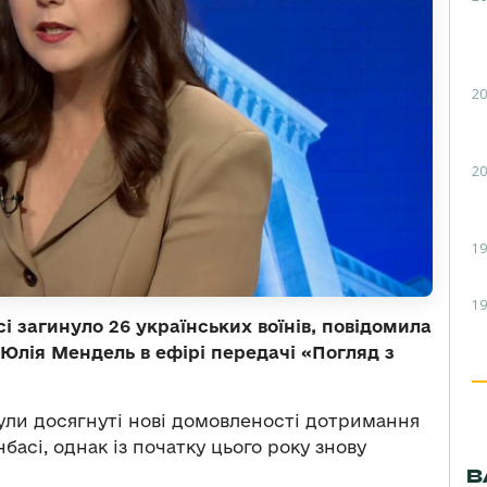
20
20
19
19
сі загинуло 26 українських воїнів, повідомила
Юлія Мендель в ефірі передачі «Погляд з
були досягнуті нові домовленості дотримання
сі, однак із початку цього року знову
В