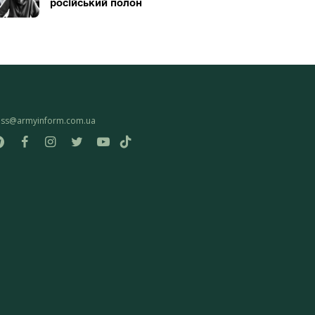
російський полон
ess@armyinform.com.ua