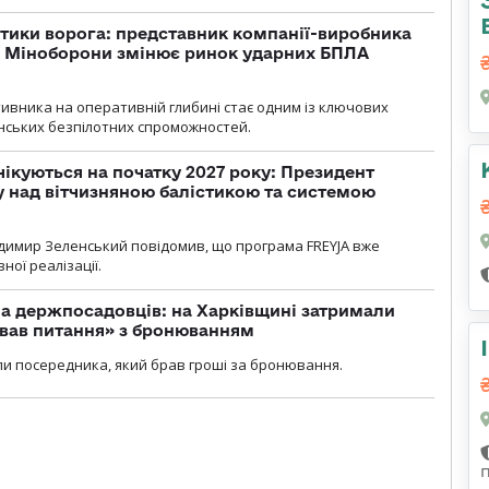
тики ворога: представник компанії-виробника
а Міноборони змінює ринок ударних БПЛА
ивника на оперативній глибині стає одним із ключових
нських безпілотних спроможностей.
чікуються на початку 2027 року: Президент
у над вітчизняною балістикою та системою
димир Зеленський повідомив, що програма FREYJA вже
ної реалізації.
а держпосадовців: на Харківщині затримали
ував питання» з бронюванням
и посередника, який брав гроші за бронювання.