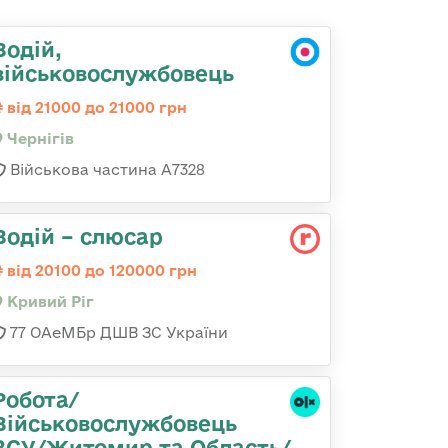
Водій,
військовослужбовець
від 21000 до 21000 грн
Чернігів
Військова частина А7328
Водій – слюсар
від 20100 до 120000 грн
Кривий Ріг
77 ОАеМБр ДШВ ЗС України
Робота/
Військовослужбовець
ЗСУ/Житомир та Область/