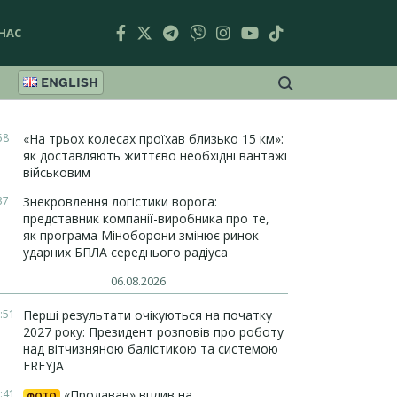
НАС
ENGLISH
58
«На трьох колесах проїхав близько 15 км»:
як доставляють життєво необхідні вантажі
військовим
37
Знекровлення логістики ворога:
представник компанії-виробника про те,
як програма Міноборони змінює ринок
ударних БПЛА середнього радіуса
06.08.2026
:51
Перші результати очікуються на початку
2027 року: Президент розповів про роботу
над вітчизняною балістикою та системою
FREYJA
:41
«Продавав» вплив на
ФОТО