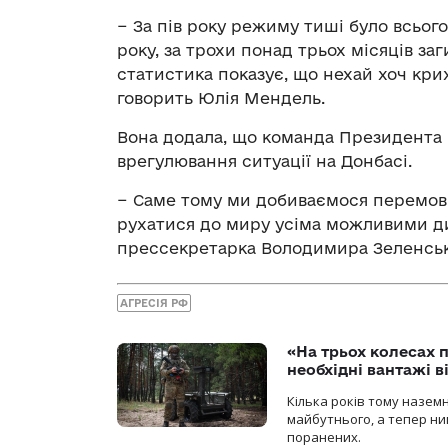
− За пів року режиму тиші було всього
року, за трохи понад трьох місяців за
статистика показує, що нехай хоч кри
говорить Юлія Мендель.
Вона додала, що команда Президента п
врегулювання ситуації на Донбасі.
− Саме тому ми добиваємося перемов
рухатися до миру усіма можливими д
прессекретарка Володимира Зеленськ
АГРЕСІЯ РФ
«На трьох колесах 
необхідні вантажі 
Кілька років тому назем
майбутнього, а тепер ни
поранених.