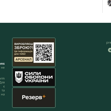
pr
ons
не
orm
Для
м є
 та
 на