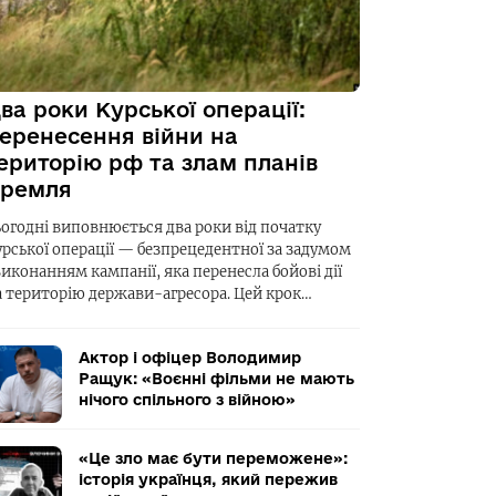
ва роки Курської операції:
еренесення війни на
ериторію рф та злам планів
ремля
ьогодні виповнюється два роки від початку
урської операції — безпрецедентної за задумом
виконанням кампанії, яка перенесла бойові дії
а територію держави-агресора. Цей крок…
Актор і офіцер Володимир
Ращук: «Воєнні фільми не мають
нічого спільного з війною»
«Це зло має бути переможене»:
історія українця, який пережив