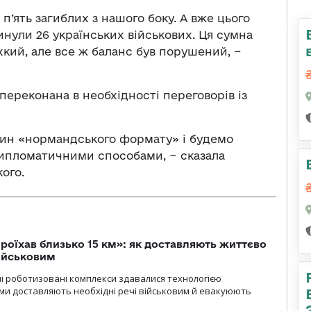
 п’ять загиблих з нашого боку. А вже цього
гинули 26 українських військових. Ця сумна
хкий, але все ж баланс був порушений, −
ереконана в необхідності переговорів із
ин «нормандського формату» і будемо
ипломатичними способами, − сказала
ого.
проїхав близько 15 км»: як доставляють життєво
військовим
ні роботизовані комплекси здавалися технологією
ми доставляють необхідні речі військовим й евакуюють