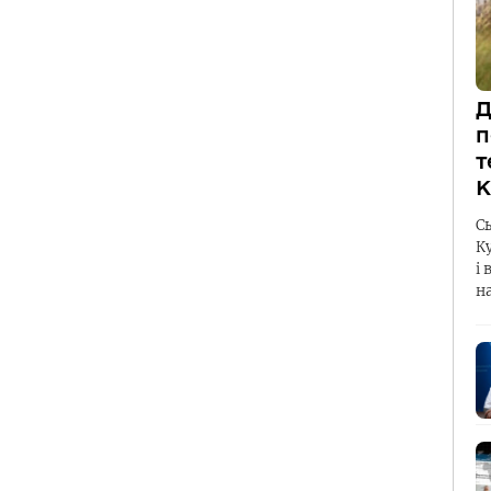
Д
п
т
К
С
К
і 
н