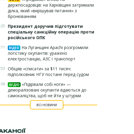
держпосадовців: на Харківщині затримали
ділка, який «вирішував питання» з
бронюванням
:25
Президент доручив підготувати
спеціальну санкційну операцію проти
російського ОПК
:11
На Луганщині Apachi розгромили
ВІДЕО
логістику окупантів: уражено
електростанцію, АЗС і транспорт
:53
Обіцяв «списати» за $11 тисяч:
підполковник НГУ постане перед судом
:36
«Підірвали собі ноги» —
АУДІО
деморалізовані окупанти вдаються до
самокаліцтва, щоб не йти у штурми
ВСІ НОВИНИ
АКАНСІЇ