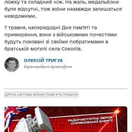
ложку та складний ніж. На жаль, медальйони
були відсутні, тож воїни назавжди залишаться
невідомими.
7 травня, напередодні Дня пам’яті та
примирення, вони з військовими почестями
будуть поховані зі своїми побратимами в
братській могилі села Соколів.
ОЛЕКСІЙ ТРИГУБ
Кореспондент АрміяInform
ДРУГА СВІТОВА ВІЙНА
ПАМ'ЯТЬ
ПОШУК