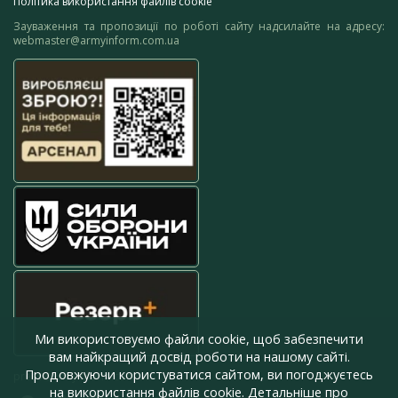
Політика використання файлів cookie
Зауваження та пропозиції по роботі сайту надсилайте на адресу:
webmaster@armyinform.com.ua
Ми використовуємо файли cookie, щоб забезпечити
вам найкращий досвід роботи на нашому сайті.
Продовжуючи користуватися сайтом, ви погоджуєтесь
press@armyinform.com.ua
на використання файлів cookie. Детальніше про