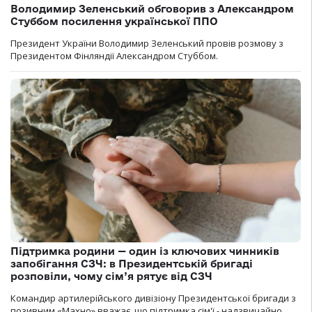
Володимир Зеленський обговорив з Александром
Стуббом посилення української ППО
Президент України Володимир Зеленський провів розмову з
Президентом Фінляндії Александром Стуббом.
Підтримка родини — один із ключових чинників
запобігання СЗЧ: в Президентській бригаді
розповіли, чому сім’я рятує від СЗЧ
Командир артилерійського дивізіону Президентської бригади з
позивним «Махно» вважає, що підтримка сім'ї - надзвичайно