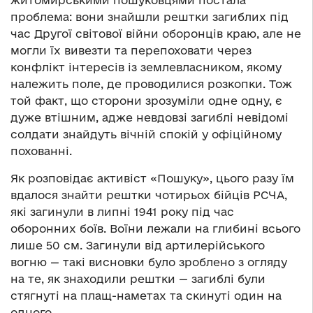
житомирськими пошуковцями постала
проблема: вони знайшли рештки загиблих під
час Другої світової війни оборонців краю, але не
могли їх вивезти та перепоховати через
конфлікт інтересів із землевласником, якому
належить поле, де проводилися розкопки. Тож
той факт, що сторони зрозуміли одне одну, є
дуже втішним, адже невдовзі загиблі невідомі
солдати знайдуть вічній спокій у офіційному
похованні.
Як розповідає активіст «Пошуку», цього разу їм
вдалося знайти рештки чотирьох бійців РСЧА,
які загинули в липні 1941 року під час
оборонних боїв. Воїни лежали на глибині всього
лише 50 см. Загинули від артилерійського
вогню — такі висновки було зроблено з огляду
на те, як знаходили рештки — загиблі були
стягнуті на плащ-наметах та скинуті один на
одного.