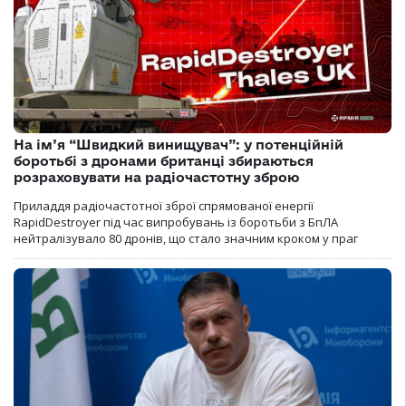
На ім’я “Швидкий винищувач”: у потенційній
боротьбі з дронами британці збираються
розраховувати на радіочастотну зброю
Приладдя радіочастотної зброї спрямованої енергії
RapidDestroyer під час випробувань із боротьби з БпЛА
нейтралізувало 80 дронів, що стало значним кроком у праг