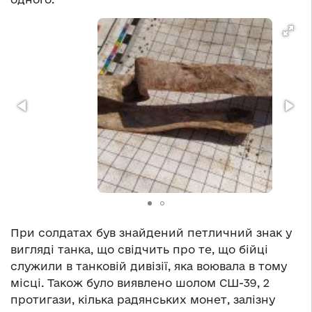
При солдатах був знайдений петличний знак у
вигляді танка, що свідчить про те, що бійці
служили в танковій дивізії, яка воювала в тому
місці. Також було виявлено шолом СШ-39, 2
протигази, кілька радянських монет, залізну