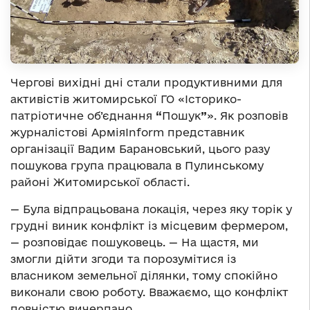
Чергові вихідні дні стали продуктивними для
активістів житомирської ГО «Історико-
патріотичне об’єднання
“
Пошук
”
». Як розповів
журналістові АрміяInform представник
організації Вадим Барановський, цього разу
пошукова група працювала в Пулинському
районі Житомирської області.
— Була відпрацьована локація, через яку торік у
грудні виник конфлікт із місцевим фермером,
— розповідає пошуковець. — На щастя, ми
змогли дійти згоди та порозумітися із
власником земельної ділянки, тому спокійно
виконали свою роботу. Вважаємо, що конфлікт
повністю вичерпано.