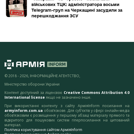
військових ТЦК: адміністратора восьми
Telegram-груп на Черкащині засудили за
перешкоджання ЗСУ
© 2018 - 2026, ІНФОРМАЦІЙНЕ АГЕНТСТВО,
Міністерство оборони України
Контент доступний за ліцензією
Creative Commons Attribution 4.0
International license
якщо не зазначено інше.
При використанні контенту з сайту АрміяInform посилання на
armyinform.com.ua
обов’язкове. Для суб’єктів у сфері онлайн-медіа
обов’язковим є розміщення у першому абзаці матеріалу прямого та
відкритого для пошукових систем гіперпосилання на цитований
матеріал.
Політика користування сайтом АрміяInform