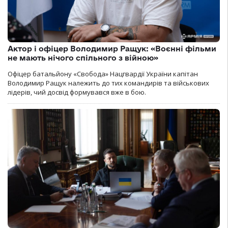
Актор і офіцер Володимир Ращук: «Воєнні фільми
не мають нічого спільного з війною»
Офіцер батальйону «Свобода» Нацгвардії України капітан
Володимир Ращук належить до тих командирів та військових
лідерів, чий досвід формувався вже в бою.