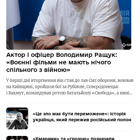
Актор і офіцер Володимир Ращук:
«Воєнні фільми не мають нічого
спільного з війною»
У перші дні вторгнення він став до лав Сил оборони, воював
на Київщині, пройшов бої за Рубіжне, Сєвєродонецьк
і Бахмут, командував ротою батальйону «Свобода», а нині…
«Це зло має бути переможене»: історія
українця, який пережив російський полон
«Хмарами» та «грозою» позначали