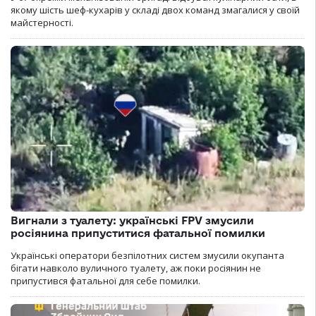
якому шість шеф-кухарів у складі двох команд змагалися у своїй
майстерності.
Вигнали з туалету: українські FPV змусили
росіянина припуститися фатальної помилки
Українські оператори безпілотних систем змусили окупанта
бігати навколо вуличного туалету, аж поки росіянин не
припустився фатальної для себе помилки.