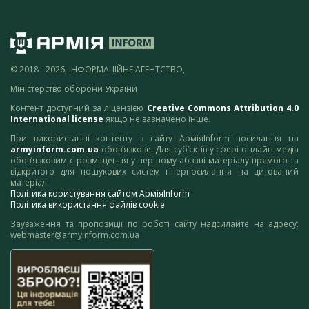
© 2018 - 2026, ІНФОРМАЦІЙНЕ АГЕНТСТВО,
Міністерство оборони України
Контент доступний за ліцензією
Creative Commons Attribution 4.0
International license
якщо не зазначено інше.
При використанні контенту з сайту АрміяInform посилання на
armyinform.com.ua
обов’язкове. Для суб’єктів у сфері онлайн-медіа
обов’язковим є розміщення у першому абзаці матеріалу прямого та
відкритого для пошукових систем гіперпосилання на цитований
матеріал.
Політика користування сайтом АрміяInform
Політика використання файлів cookie
Зауваження та пропозиції по роботі сайту надсилайте на адресу:
webmaster@armyinform.com.ua