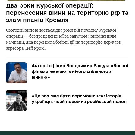
Два роки Курської операції:
перенесення війни на територію рф та
злам планів Кремля
Сьогодні виповнюється два роки від початку Курської
операції — безпрецедентної за задумом і виконанням
кампанії, яка перенесла бойові дії на територію держави-
агресора. Цей крок…
Актор і офіцер Володимир Ращук: «Воєнні
фільми не мають нічого спільного з
війною»
«Це зло має бути переможене»: історія
українця, який пережив російський полон