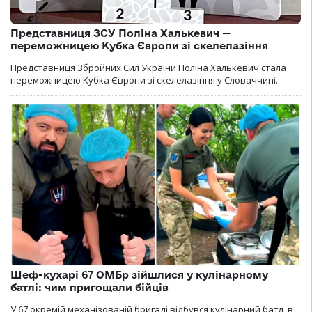
Представниця ЗСУ Поліна Халькевич —
переможницею Кубка Європи зі скелелазіння
Представниця Збройних Сил України Поліна Халькевич стала
переможницею Кубка Європи зі скелелазіння у Словаччині.
Шеф-кухарі 67 ОМБр зійшлися у кулінарному
батлі: чим пригощали бійців
У 67 окремій механізованій бригаді відбувся кулінарний батл, в