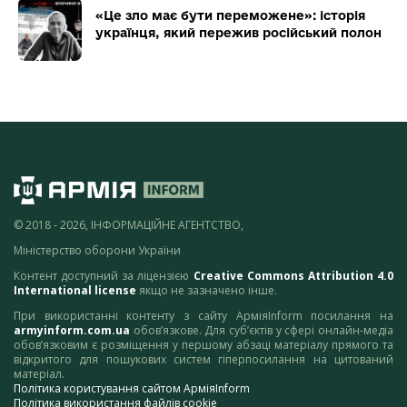
«Це зло має бути переможене»: історія
українця, який пережив російський полон
© 2018 - 2026, ІНФОРМАЦІЙНЕ АГЕНТСТВО,
Міністерство оборони України
Контент доступний за ліцензією
Creative Commons Attribution 4.0
International license
якщо не зазначено інше.
При використанні контенту з сайту АрміяInform посилання на
armyinform.com.ua
обов’язкове. Для суб’єктів у сфері онлайн-медіа
обов’язковим є розміщення у першому абзаці матеріалу прямого та
відкритого для пошукових систем гіперпосилання на цитований
матеріал.
Політика користування сайтом АрміяInform
Політика використання файлів cookie