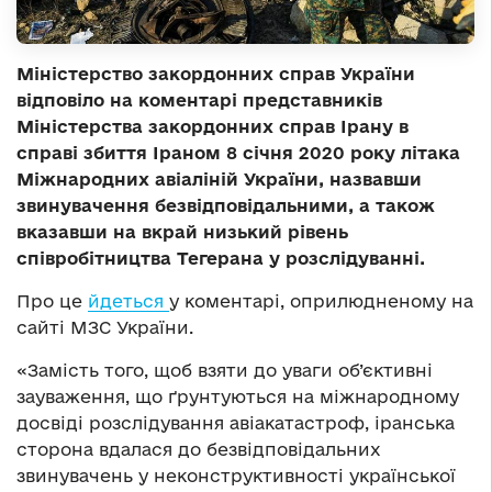
Міністерство закордонних справ України
відповіло на коментарі представників
Міністерства закордонних справ Ірану в
справі збиття Іраном 8 січня 2020 року літака
Міжнародних авіаліній України, назвавши
звинувачення безвідповідальними, а також
вказавши на вкрай низький рівень
співробітництва Тегерана у розслідуванні.
Про це
йдеться
у коментарі, оприлюдненому на
сайті МЗС України.
«Замість того, щоб взяти до уваги об’єктивні
зауваження, що ґрунтуються на міжнародному
досвіді розслідування авіакатастроф, іранська
сторона вдалася до безвідповідальних
звинувачень у неконструктивності української