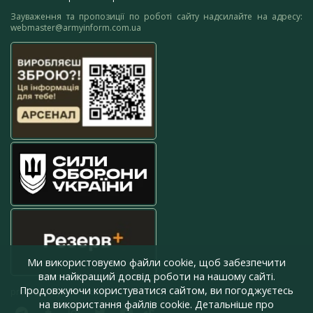
Зауваження та пропозиції по роботі сайту надсилайте на адресу:
webmaster@armyinform.com.ua
Ми використовуємо файли cookie, щоб забезпечити
вам найкращий досвід роботи на нашому сайті.
Продовжуючи користуватися сайтом, ви погоджуєтесь
press@armyinform.com.ua
на використання файлів cookie. Детальніше про