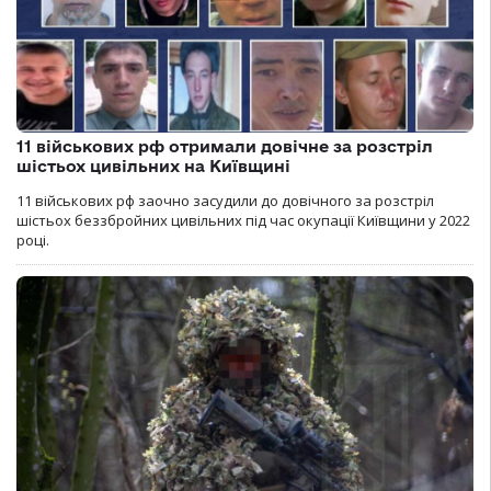
11 військових рф отримали довічне за розстріл
шістьох цивільних на Київщині
11 військових рф заочно засудили до довічного за розстріл
шістьох беззбройних цивільних під час окупації Київщини у 2022
році.