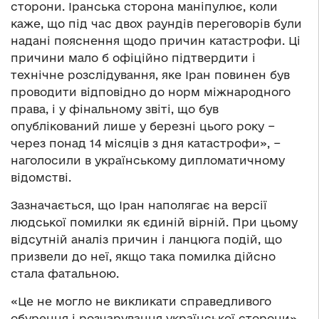
сторони. Іранська сторона маніпулює, коли
каже, що під час двох раундів переговорів були
надані пояснення щодо причин катастрофи. Ці
причини мало б офіційно підтвердити і
технічне розслідування, яке Іран повинен був
проводити відповідно до норм міжнародного
права, і у фінальному звіті, що був
опублікований лише у березні цього року −
через понад 14 місяців з дня катастрофи», −
наголосили в українському дипломатичному
відомстві.
Зазначається, що Іран наполягає на версії
людської помилки як єдиній вірній. При цьому
відсутній аналіз причин і ланцюга подій, що
призвели до неї, якщо така помилка дійсно
стала фатальною.
«Це не могло не викликати справедливого
обурення і розчарування української сторони»,