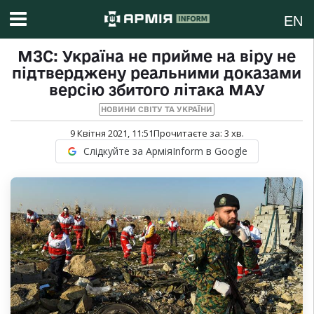
EN
МЗС: Україна не прийме на віру не
підтверджену реальними доказами
версію збитого літака МАУ
НОВИНИ СВІТУ ТА УКРАЇНИ
9 Квітня 2021, 11:51
Прочитаєте за:
3
хв.
Слідкуйте за АрміяInform в Google