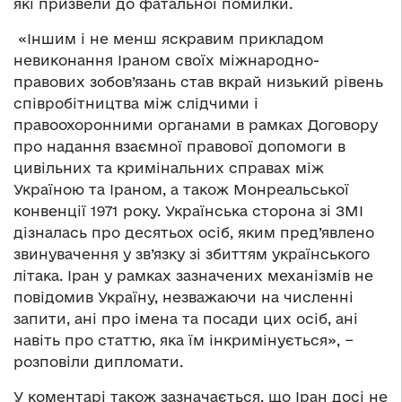
які призвели до фатальної помилки.
«Іншим і не менш яскравим прикладом
невиконання Іраном своїх міжнародно-
правових зобов’язань став вкрай низький рівень
співробітництва між слідчими і
правоохоронними органами в рамках Договору
про надання взаємної правової допомоги в
цивільних та кримінальних справах між
Україною та Іраном, а також Монреальської
конвенції 1971 року. Українська сторона зі ЗМІ
дізналась про десятьох осіб, яким пред’явлено
звинувачення у зв’язку зі збиттям українського
літака. Іран у рамках зазначених механізмів не
повідомив Україну, незважаючи на численні
запити, ані про імена та посади цих осіб, ані
навіть про статтю, яка їм інкримінується», −
розповіли дипломати.
У коментарі також зазначається, що Іран досі не