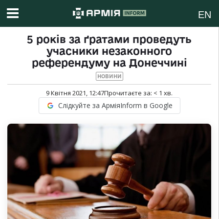
EN
5 років за ґратами проведуть
учасники незаконного
референдуму на Донеччині
НОВИНИ
9 Квітня 2021, 12:47
Прочитаєте за:
< 1
хв.
Слідкуйте за АрміяInform в Google