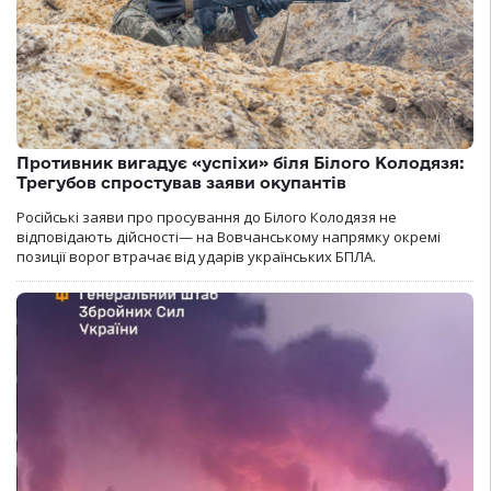
Противник вигадує «успіхи» біля Білого Колодязя:
Трегубов спростував заяви окупантів
Російські заяви про просування до Білого Колодязя не
відповідають дійсності— на Вовчанському напрямку окремі
позиції ворог втрачає від ударів українських БПЛА.