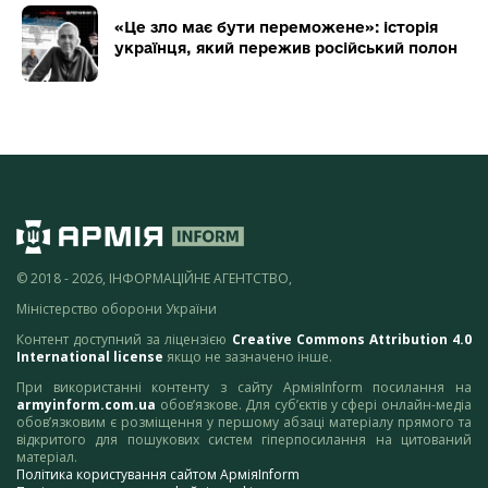
«Це зло має бути переможене»: історія
українця, який пережив російський полон
© 2018 - 2026, ІНФОРМАЦІЙНЕ АГЕНТСТВО,
Міністерство оборони України
Контент доступний за ліцензією
Creative Commons Attribution 4.0
International license
якщо не зазначено інше.
При використанні контенту з сайту АрміяInform посилання на
armyinform.com.ua
обов’язкове. Для суб’єктів у сфері онлайн-медіа
обов’язковим є розміщення у першому абзаці матеріалу прямого та
відкритого для пошукових систем гіперпосилання на цитований
матеріал.
Політика користування сайтом АрміяInform