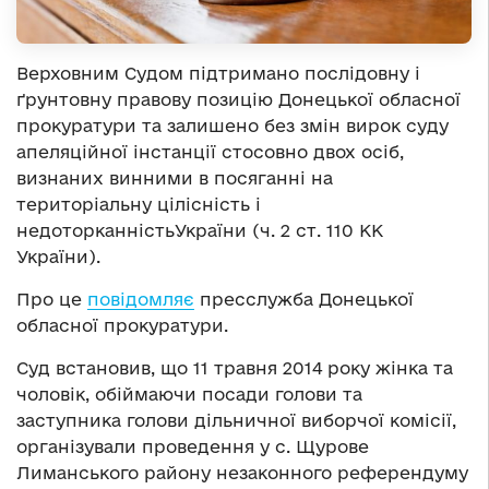
Верховним Судом підтримано послідовну і
ґрунтовну правову позицію Донецької обласної
прокуратури та залишено без змін вирок суду
апеляційної інстанції стосовно двох осіб,
визнаних винними в посяганні на
територіальну цілісність і
недоторканністьУкраїни (ч. 2 ст. 110 КК
України).
Про це
повідомляє
пресслужба Донецької
обласної прокуратури.
Суд встановив, що 11 травня 2014 року жінка та
чоловік, обіймаючи посади голови та
заступника голови дільничної виборчої комісії,
організували проведення у с. Щурове
Лиманського району незаконного референдуму