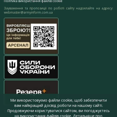
Політика використання файлів cookie
Зауваження та пропозиції по роботі сайту надсилайте на адресу:
webmaster@armyinform.com.ua
Ми використовуємо файли cookie, щоб забезпечити
вам найкращий досвід роботи на нашому сайті.
Продовжуючи користуватися сайтом, ви погоджуєтесь
press@armyinform.com.ua
на використання файлів cookie. Детальніше про