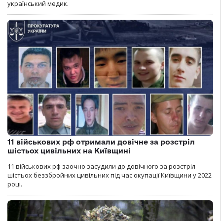
український медик.
11 військових рф отримали довічне за розстріл
шістьох цивільних на Київщині
11 військових рф заочно засудили до довічного за розстріл
шістьох беззбройних цивільних під час окупації Київщини у 2022
році.