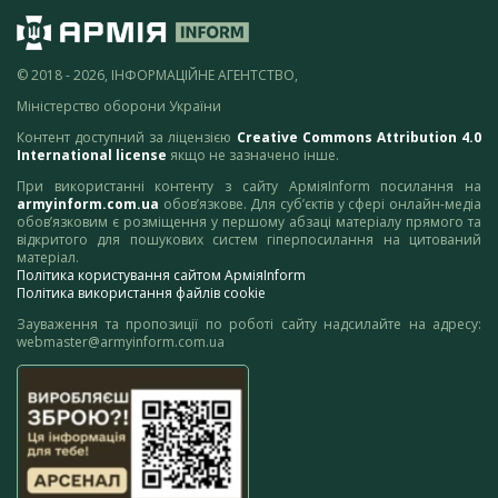
© 2018 - 2026, ІНФОРМАЦІЙНЕ АГЕНТСТВО,
Міністерство оборони України
Контент доступний за ліцензією
Creative Commons Attribution 4.0
International license
якщо не зазначено інше.
При використанні контенту з сайту АрміяInform посилання на
armyinform.com.ua
обов’язкове. Для суб’єктів у сфері онлайн-медіа
обов’язковим є розміщення у першому абзаці матеріалу прямого та
відкритого для пошукових систем гіперпосилання на цитований
матеріал.
Політика користування сайтом АрміяInform
Політика використання файлів cookie
Зауваження та пропозиції по роботі сайту надсилайте на адресу:
webmaster@armyinform.com.ua