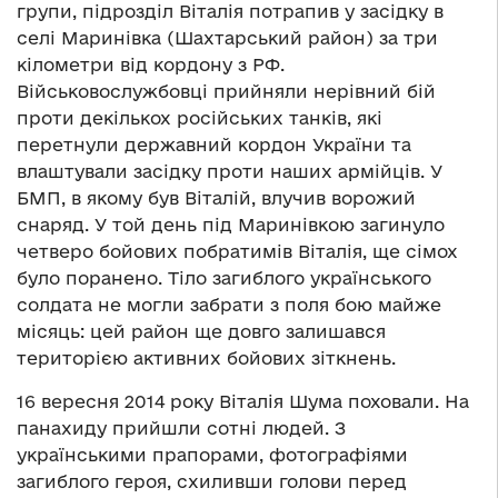
групи, підрозділ Віталія потрапив у засідку в
селі Маринівка (Шахтарський район) за три
кілометри від кордону з РФ.
Військовослужбовці прийняли нерівний бій
проти декількох російських танків, які
перетнули державний кордон України та
влаштували засідку проти наших армійців. У
БМП, в якому був Віталій, влучив ворожий
снаряд. У той день під Маринівкою загинуло
четверо бойових побратимів Віталія, ще сімох
було поранено. Тіло загиблого українського
солдата не могли забрати з поля бою майже
місяць: цей район ще довго залишався
територією активних бойових зіткнень.
16 вересня 2014 року Віталія Шума поховали. На
панахиду прийшли сотні людей. З
українськими прапорами, фотографіями
загиблого героя, схиливши голови перед