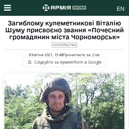
EN
Загиблому кулеметникові Віталію
Шуму присвоєно звання «Почесний
громадянин міста Чорноморськ»
СУСПІЛЬСТВО
8 Квітня 2021, 15:48
Прочитаєте за:
2
хв.
Слідкуйте за АрміяInform в Google