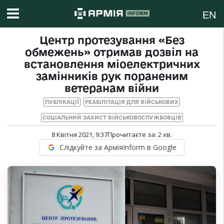
EN
Центр протезування «Без
обмежень» отримав дозвіл на
встановлення міоелектричних
замінників рук пораненим
ветеранам війни
ПУБЛІКАЦІЇ
РЕАБІЛІТАЦІЯ ДЛЯ ВІЙСЬКОВИХ
СОЦІАЛЬНИЙ ЗАХИСТ ВІЙСЬКОВОСЛУЖБОВЦІВ
8 Квітня 2021, 9:37
Прочитаєте за:
2
хв.
Слідкуйте за АрміяInform в Google