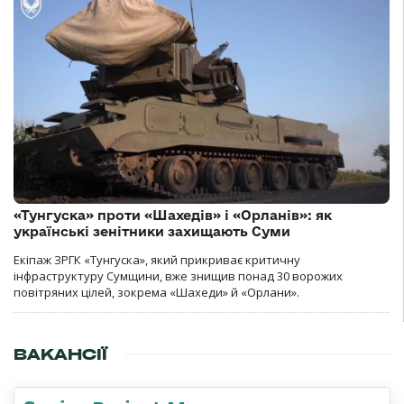
«Тунгуска» проти «Шахедів» і «Орланів»: як
українські зенітники захищають Суми
Екіпаж ЗРГК «Тунгуска», який прикриває критичну
інфраструктуру Сумщини, вже знищив понад 30 ворожих
повітряних цілей, зокрема «Шахеди» й «Орлани».
ВАКАНСІЇ