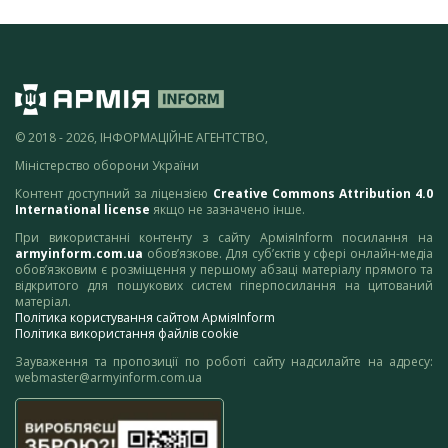
© 2018 - 2026, ІНФОРМАЦІЙНЕ АГЕНТСТВО,
Міністерство оборони України
Контент доступний за ліцензією
Creative Commons Attribution 4.0
International license
якщо не зазначено інше.
При використанні контенту з сайту АрміяInform посилання на
armyinform.com.ua
обов’язкове. Для суб’єктів у сфері онлайн-медіа
обов’язковим є розміщення у першому абзаці матеріалу прямого та
відкритого для пошукових систем гіперпосилання на цитований
матеріал.
Політика користування сайтом АрміяInform
Політика використання файлів cookie
Зауваження та пропозиції по роботі сайту надсилайте на адресу:
webmaster@armyinform.com.ua