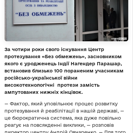
За чотири роки свого існування Центр
протезування «Без обмежень», засновником
якого є уродженець Індії Нагендер Парашар,
встановив близько 100 пораненим учасникам
російсько-української війни
високотехнологічні протези замість
ампутованих нижніх кінцівок.
— Фактор, який уповільнює процес розвитку
протезування й реабілітації в нашій державі, —
це бюрократична система, яка дуже повільно
реагує на повсякденні виклики, — розповів
директор центру Андрій Овчаренко. — Для того,