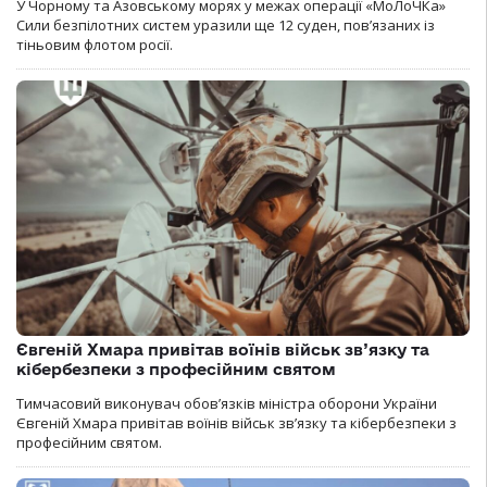
У Чорному та Азовському морях у межах операції «МоЛоЧКа»
Сили безпілотних систем уразили ще 12 суден, пов’язаних із
тіньовим флотом росії.
Євгеній Хмара привітав воїнів військ зв’язку та
кібербезпеки з професійним святом
Тимчасовий виконувач обов’язків міністра оборони України
Євгеній Хмара привітав воїнів військ зв’язку та кібербезпеки з
професійним святом.