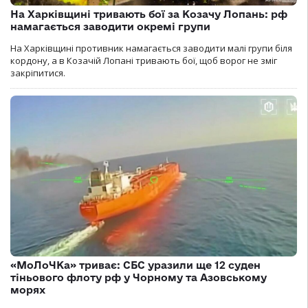
На Харківщині тривають бої за Козачу Лопань: рф
намагається заводити окремі групи
На Харківщині противник намагається заводити малі групи біля
кордону, а в Козачій Лопані тривають бої, щоб ворог не зміг
закріпитися.
«МоЛоЧКа» триває: СБС уразили ще 12 суден
тіньового флоту рф у Чорному та Азовському
морях