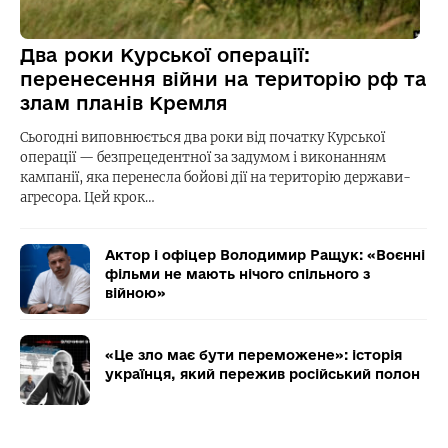
Два роки Курської операції:
перенесення війни на територію рф та
злам планів Кремля
Сьогодні виповнюється два роки від початку Курської
операції — безпрецедентної за задумом і виконанням
кампанії, яка перенесла бойові дії на територію держави-
агресора. Цей крок…
Актор і офіцер Володимир Ращук: «Воєнні
фільми не мають нічого спільного з
війною»
«Це зло має бути переможене»: історія
українця, який пережив російський полон