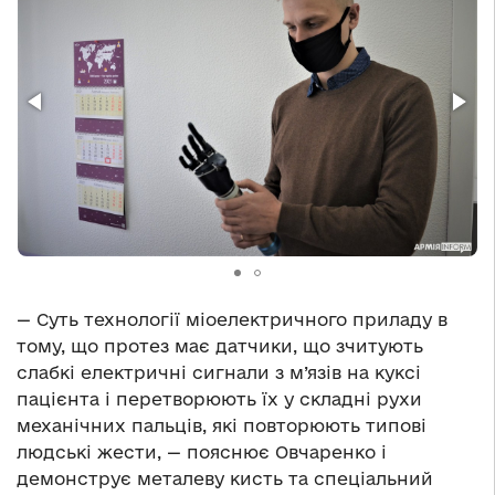
— Суть технології міоелектричного приладу в
тому, що протез має датчики, що зчитують
слабкі електричні сигнали з м’язів на куксі
пацієнта і перетворюють їх у складні рухи
механічних пальців, які повторюють типові
людські жести, — пояснює Овчаренко і
демонструє металеву кисть та спеціальний