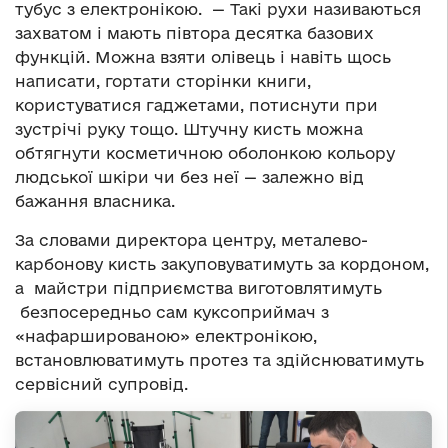
тубус з електронікою. — Такі рухи називаються
захватом і мають півтора десятка базових
функцій. Можна взяти олівець і навіть щось
написати, гортати сторінки книги,
користуватися гаджетами, потиснути при
зустрічі руку тощо. Штучну кисть можна
обтягнути косметичною оболонкою кольору
людської шкіри чи без неї — залежно від
бажання власника.
За словами директора центру, металево-
карбонову кисть закуповуватимуть за кордоном,
а майстри підприємства виготовлятимуть
безпосередньо сам куксоприймач з
«нафаршированою» електронікою,
встановлюватимуть протез та здійснюватимуть
сервісний супровід.