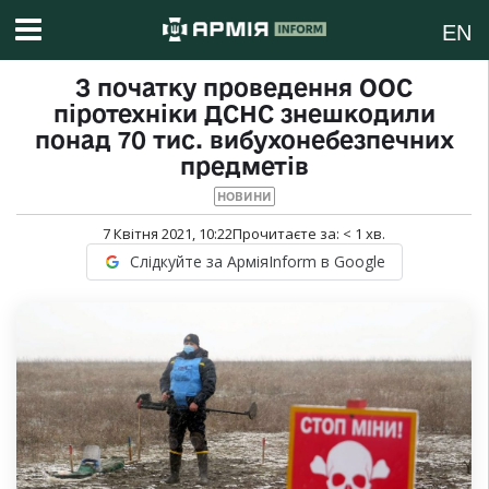
EN
З початку проведення ООС
піротехніки ДСНС знешкодили
понад 70 тис. вибухонебезпечних
предметів
НОВИНИ
7 Квітня 2021, 10:22
Прочитаєте за:
< 1
хв.
Слідкуйте за АрміяInform в Google