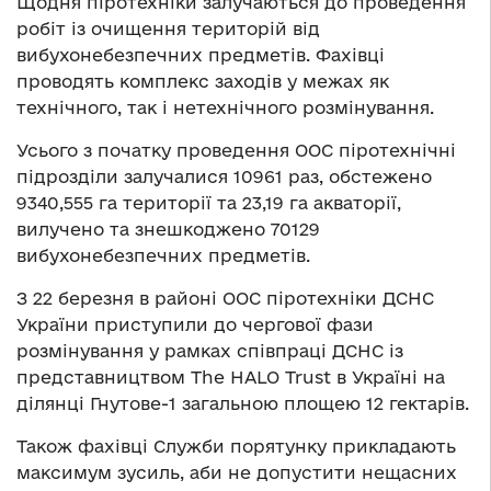
Щодня піротехніки залучаються до проведення
робіт із очищення територій від
вибухонебезпечних предметів. Фахівці
проводять комплекс заходів у межах як
технічного, так і нетехнічного розмінування.
Усього з початку проведення ООС піротехнічні
підрозділи залучалися 10961 раз, обстежено
9340,555 га території та 23,19 га акваторії,
вилучено та знешкоджено 70129
вибухонебезпечних предметів.
З 22 березня в районі ООС піротехніки ДСНС
України приступили до чергової фази
розмінування у рамках співпраці ДСНС із
представництвом The HALO Trust в Україні на
ділянці Гнутове-1 загальною площею 12 гектарів.
Також фахівці Служби порятунку прикладають
максимум зусиль, аби не допустити нещасних