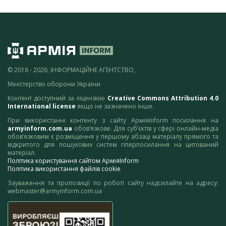
© 2018 - 2026, ІНФОРМАЦІЙНЕ АГЕНТСТВО,
Міністерство оборони України
Контент доступний за ліцензією
Creative Commons Attribution 4.0
International license
якщо не зазначено інше.
При використанні контенту з сайту АрміяInform посилання на
armyinform.com.ua
обов’язкове. Для суб’єктів у сфері онлайн-медіа
обов’язковим є розміщення у першому абзаці матеріалу прямого та
відкритого для пошукових систем гіперпосилання на цитований
матеріал.
Політика користування сайтом АрміяInform
Політика використання файлів cookie
Зауваження та пропозиції по роботі сайту надсилайте на адресу:
webmaster@armyinform.com.ua