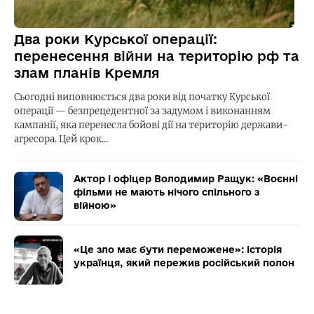
Два роки Курської операції:
перенесення війни на територію рф та
злам планів Кремля
Сьогодні виповнюється два роки від початку Курської
операції — безпрецедентної за задумом і виконанням
кампанії, яка перенесла бойові дії на територію держави-
агресора. Цей крок…
Актор і офіцер Володимир Ращук: «Воєнні
фільми не мають нічого спільного з
війною»
«Це зло має бути переможене»: історія
українця, який пережив російський полон