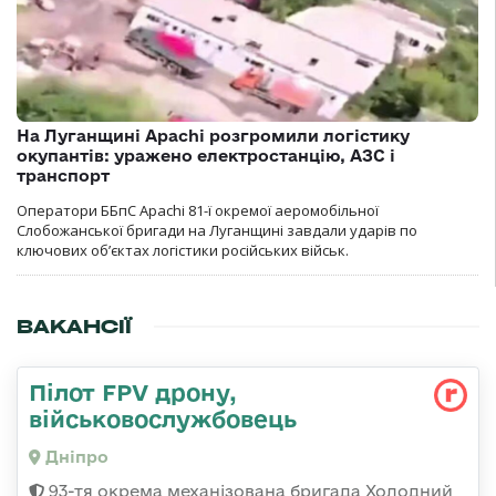
На Луганщині Apachi розгромили логістику
окупантів: уражено електростанцію, АЗС і
транспорт
Оператори ББпС Apachi 81-ї окремої аеромобільної
Слобожанської бригади на Луганщині завдали ударів по
ключових об’єктах логістики російських військ.
ВАКАНСІЇ
Пілот FPV дрону,
військовослужбовець
Дніпро
93-тя окрема механізована бригада Холодний