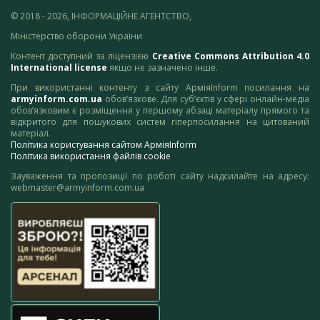
© 2018 - 2026, ІНФОРМАЦІЙНЕ АГЕНТСТВО,
Міністерство оборони України
Контент доступний за ліцензією
Creative Commons Attribution 4.0
International license
якщо не зазначено інше.
При використанні контенту з сайту АрміяInform посилання на
armyinform.com.ua
обов’язкове. Для суб’єктів у сфері онлайн-медіа
обов’язковим є розміщення у першому абзаці матеріалу прямого та
відкритого для пошукових систем гіперпосилання на цитований
матеріал.
Політика користування сайтом АрміяInform
Політика використання файлів cookie
Зауваження та пропозиції по роботі сайту надсилайте на адресу:
webmaster@armyinform.com.ua