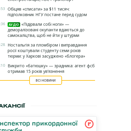
:53
Обіцяв «списати» за $11 тисяч:
підполковник НГУ постане перед судом
:36
«Підірвали собі ноги» —
АУДІО
деморалізовані окупанти вдаються до
самокаліцтва, щоб не йти у штурми
:28
Ностальгія за пломбіром і виправдання
росії коштували студенту семи років
тюрми: у Харкові засуджено «блогера»
:10
Викрито «батюшку» — зрадника: агент фсб
отримав 15 років ув’язнення
ВСІ НОВИНИ
АКАНСІЇ
Інспектор прикордонної
служби