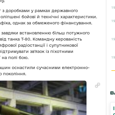
у.
19
 з доробками у рамках державного
оліпшені бойові й технічні характеристики.
19
фіка, однак за обмеженого фінансування.
и завдяки встановленню більш потужного
 від танка Т-80. Командну керованість
19
фрової радіостанції і супутникової
підтримувати зв’язок із піхотними
19
 на полі бою.
машин оснастили сучасними електронно-
 покоління.
В