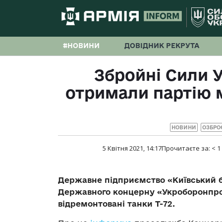
#НОВИНИ
ДОВІДНИК РЕКРУТА
Збройні Сили 
отримали партію 
НОВИНИ
ОЗБРО
5 Квітня 2021, 14:17
Прочитаєте за:
< 1
Державне підприємство
«
Київський 
Державного концерну
«
Укроборонпр
відремонтовані танки Т-72.