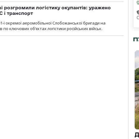
i розгромили логістику окупантів: уражено
С і транспорт
1-ї окремої аеромобільної Слобожанської бригади на
 по ключових об’єктах логістики російських військ.
П
Д