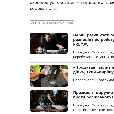
охоплює усі складові – захищеність, 
керованість.
ОВТ
Т-72
УКРОБОРОНПРОМ
Перші результати о
розповів про робот
FREYJA
Президент України Воло
перебуває на етапі актив
«Продавав» вплив н
ділка, який «виріш
Правоохоронці затримал
Президент доручив 
проти російського
Президент України Воло
санкційної політики проти