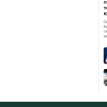
п
т
К
С
К
і 
н