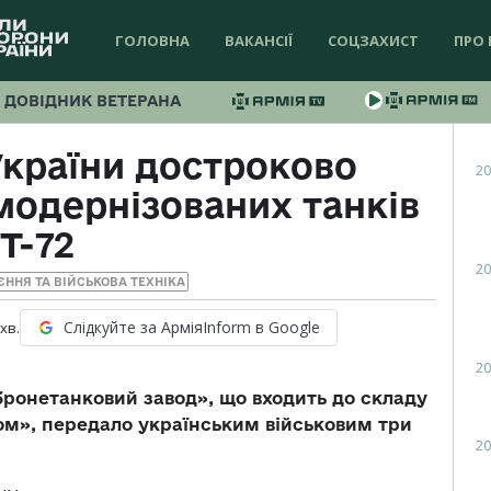
ГОЛОВНА
ВАКАНСІЇ
СОЦЗАХИСТ
ПРО 
ДОВІДНИК ВЕТЕРАНА
України достроково
20
модернізованих танків
Т-72
20
ЄННЯ ТА ВІЙСЬКОВА ТЕХНІКА
Слідкуйте за АрміяInform в Google
хв.
20
бронетанковий завод
»
, що входить до складу
ом
»,
передало українським військовим три
20