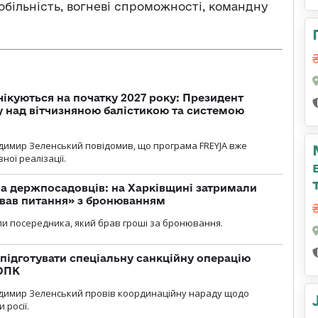
мобільність, вогневі спроможності, командну
чікуються на початку 2027 року: Президент
у над вітчизняною балістикою та системою
димир Зеленський повідомив, що програма FREYJA вже
ної реалізації.
а держпосадовців: на Харківщині затримали
ував питання» з бронюванням
и посередника, який брав гроші за бронювання.
підготувати спеціальну санкційну операцію
 ОПК
димир Зеленський провів координаційну нараду щодо
 росії.