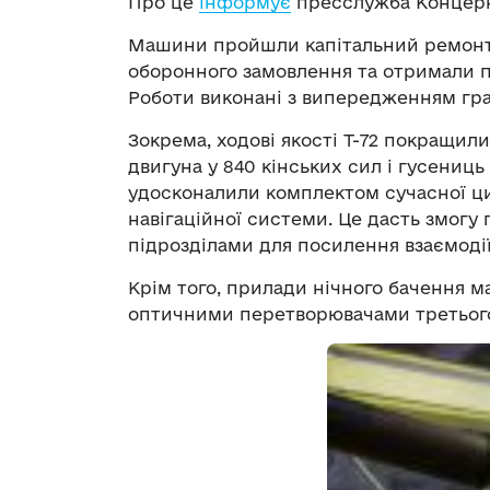
Про це
інформує
пресслужба Концерн
Машини пройшли капітальний ремонт
оборонного замовлення та отримали п
Роботи виконані з випередженням гра
Зокрема, ходові якості Т-72 покращил
двигуна у 840 кінських сил і гусениць
удосконалили комплектом сучасної ци
навігаційної системи. Це дасть змогу 
підрозділами для посилення взаємодії
Крім того, прилади нічного бачення 
оптичними перетворювачами третього