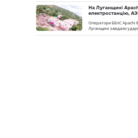
На Луганщині Apach
електростанцію, АЗ
Оператори ББпС Apachi 8
Луганщині завдали ударів