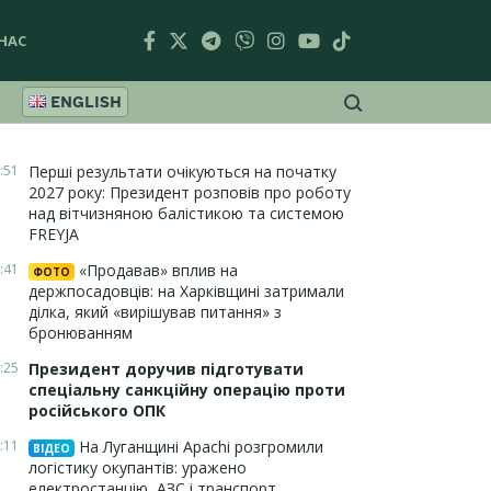
НАС
ENGLISH
:51
Перші результати очікуються на початку
2027 року: Президент розповів про роботу
над вітчизняною балістикою та системою
FREYJA
:41
«Продавав» вплив на
ФОТО
держпосадовців: на Харківщині затримали
ділка, який «вирішував питання» з
бронюванням
:25
Президент доручив підготувати
спеціальну санкційну операцію проти
російського ОПК
:11
На Луганщині Apachi розгромили
ВІДЕО
логістику окупантів: уражено
електростанцію, АЗС і транспорт