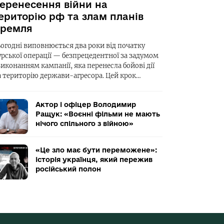
еренесення війни на
ериторію рф та злам планів
ремля
ьогодні виповнюється два роки від початку
урської операції — безпрецедентної за задумом
виконанням кампанії, яка перенесла бойові дії
а територію держави-агресора. Цей крок…
Актор і офіцер Володимир
Ращук: «Воєнні фільми не мають
нічого спільного з війною»
«Це зло має бути переможене»:
історія українця, який пережив
російський полон