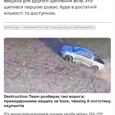
вакцина для другого щеплення всім, хто
щепився першою дозою, буде в достатній
кількості та доступною.
БОРОТЬБА З КОРОНАВІРУСОМ
ВАКЦИНАЦІЯ
КОРОНАВІРУС
Destruction Team розбирає тил ворога:
прикордонники нищать зв’язок, техніку й логістику
окупантів
FPV-дрони прикордонників уразили засоби зв’язку, РЕБ і РЕР,