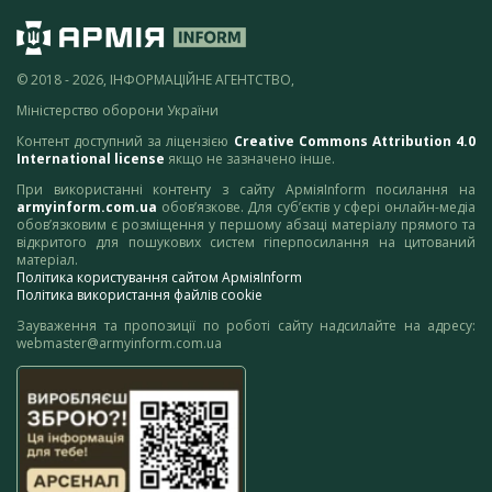
© 2018 - 2026, ІНФОРМАЦІЙНЕ АГЕНТСТВО,
Міністерство оборони України
Контент доступний за ліцензією
Creative Commons Attribution 4.0
International license
якщо не зазначено інше.
При використанні контенту з сайту АрміяInform посилання на
armyinform.com.ua
обов’язкове. Для суб’єктів у сфері онлайн-медіа
обов’язковим є розміщення у першому абзаці матеріалу прямого та
відкритого для пошукових систем гіперпосилання на цитований
матеріал.
Політика користування сайтом АрміяInform
Політика використання файлів cookie
Зауваження та пропозиції по роботі сайту надсилайте на адресу:
webmaster@armyinform.com.ua