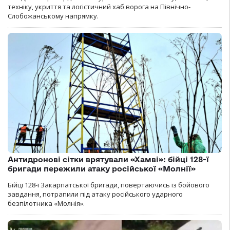
техніку, укриття та логістичний хаб ворога на Північно-
Слобожанському напрямку.
Антидронові сітки врятували «Хамві»: бійці 128-ї
бригади пережили атаку російської «Молнії»
Бійці 128-ї Закарпатської бригади, повертаючись із бойового
завдання, потрапили під атаку російського ударного
безпілотника «Молнія».