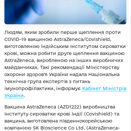
Людям, яким зробили перше щеплення проти
COVID-19 вакциною AstraZeneca/Covishield,
виготовленою індійським Інститутом сироватки
крові, можна робити друге щеплення вакциною
AstraZeneca, виробленою на інших виробничих
майданчиках. Такі рекомендації Міністерству
охорони здоров’я України надала Національна
технічна група експертів з питань
імунопрофілактики, інформує
Кабінет Міністрів
України
.
Вакцина AstraZeneca (AZD1222) виробництва
Інституту сироватки крові Індії (Covishield) та
вакцина, виготовлена південнокорейською
компанією SK Bioscience Co Ltd. (AstraZeneca-