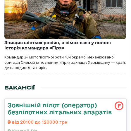
Знищив шістьох росіян, а сімох взяв у полон:
історія командира «Гіря»
Командир 3-ї мотопіхотної роти 43-ї окремої механізованої
бригади Олексій із позивним «Гіря» захищає Харківщину — край,
де народився та виріс.
ВАКАНСІЇ
Зовнішній пілот (оператор)
безпілотних літальних апаратів
від 20100 до 120000 грн