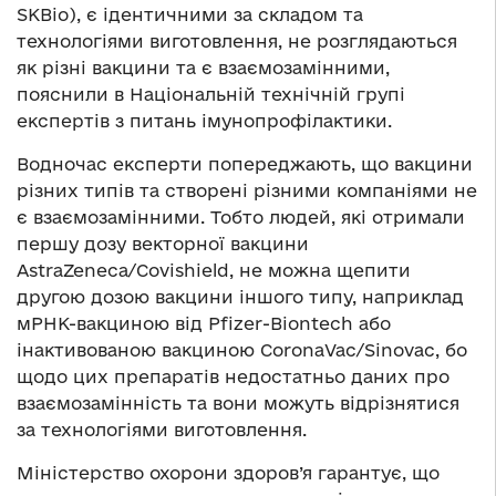
SKBio), є ідентичними за складом та
технологіями виготовлення, не розглядаються
як різні вакцини та є взаємозамінними,
пояснили в Національній технічній групі
експертів з питань імунопрофілактики.
Водночас експерти попереджають, що вакцини
різних типів та створені різними компаніями не
є взаємозамінними. Тобто людей, які отримали
першу дозу векторної вакцини
AstraZeneca/Covishield, не можна щепити
другою дозою вакцини іншого типу, наприклад
мРНК-вакциною від Pfizer-Biontech або
інактивованою вакциною CoronaVac/Sinovac, бо
щодо цих препаратів недостатньо даних про
взаємозамінність та вони можуть відрізнятися
за технологіями виготовлення.
Міністерство охорони здоров’я гарантує, що