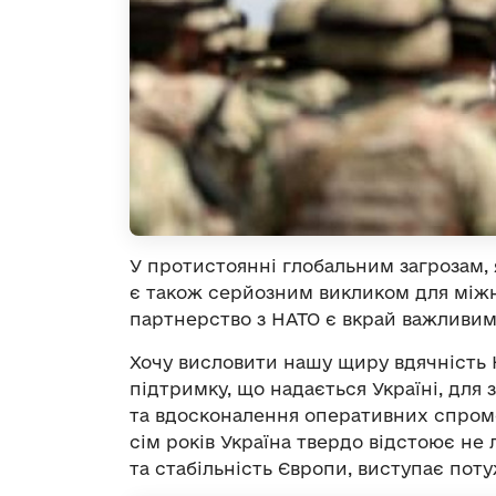
У протистоянні глобальним загрозам, як
є також серйозним викликом для міжн
партнерство з НАТО є вкрай важливим
Хочу висловити нашу щиру вдячність Н
підтримку, що надається Україні, для
та вдосконалення оперативних спром
сім років Україна твердо відстоює не 
та стабільність Європи, виступає по