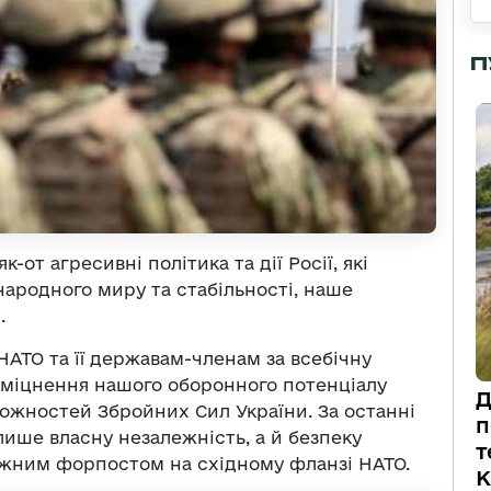
П
-от агресивні політика та дії Росії, які
ародного миру та стабільності, наше
.
АТО та її державам-членам за всебічну
 зміцнення нашого оборонного потенціалу
Д
ожностей Збройних Сил України. За останні
п
лише власну незалежність, а й безпеку
т
тужним форпостом на східному фланзі НАТО.
К