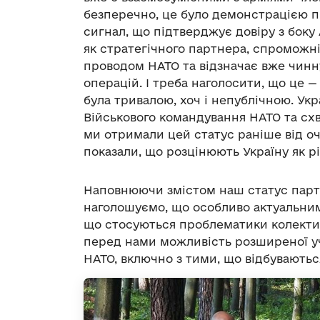
безперечно, це було демонстрацією п
сигнал, що підтверджує довіру з боку 
як стратегічного партнера, спроможні
проводом НАТО та відзначає вже чинну
операцій. І треба наголосити, що це 
була тривалою, хоч і непублічною. Укр
Військового командування НАТО та схв
ми отримали цей статус раніше від оч
показали, що розцінюють Україну як р
Наповнюючи змістом наш статус пар
наголошуємо, що особливо актуальним
що стосуються проблематики колективн
перед нами можливість розширеної уч
НАТО, включно з тими, що відбуваютьс