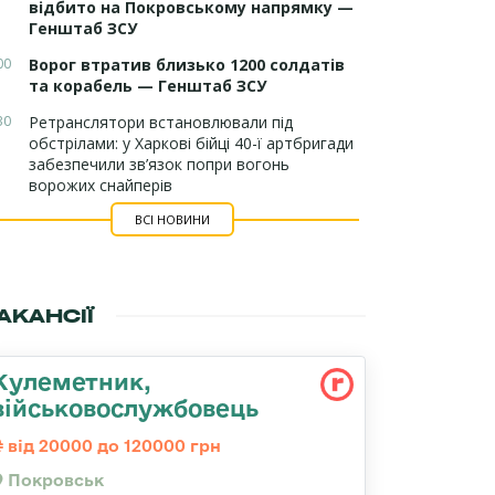
відбито на Покровському напрямку —
Генштаб ЗСУ
00
Ворог втратив близько 1200 солдатів
та корабель — Генштаб ЗСУ
30
Ретранслятори встановлювали під
обстрілами: у Харкові бійці 40-ї артбригади
забезпечили зв’язок попри вогонь
ворожих снайперів
ВСІ НОВИНИ
АКАНСІЇ
Кулеметник,
військовослужбовець
від 20000 до 120000 грн
Покровськ