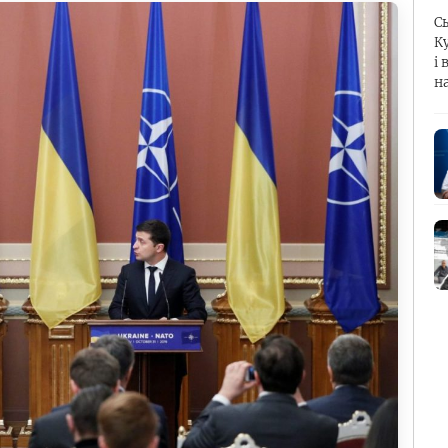
С
К
і 
н