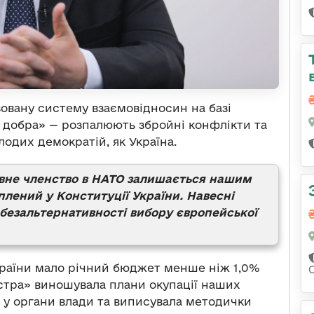
овану систему взаємовідносин на базі
у добра» — розпалюють збройні конфлікти та
лодих демократій, як Україна.
авне членство в НАТО залишається нашим
плений у Конституції України. Навесні
 безальтернативності вибору європейської
країни мало річний бюджет менше ніж 1,0%
стра» виношувала плани окупації наших
ів у органи влади та виписувала методички