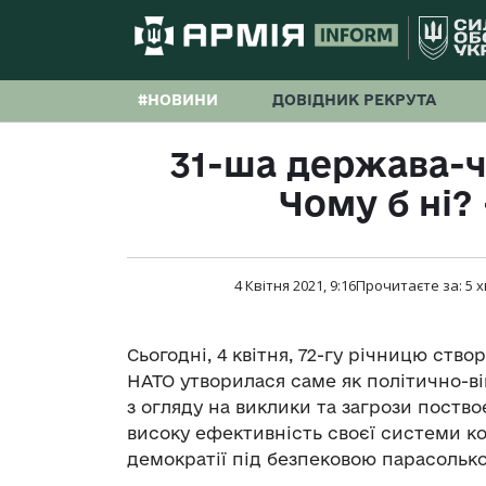
#НОВИНИ
ДОВІДНИК РЕКРУТА
31-ша держава-ч
Чому б ні?
4 Квітня 2021, 9:16
Прочитаєте за:
5
х
Сьогодні, 4 квітня, 72-гу річницю ств
НАТО утворилася саме як політично-
з огляду на виклики та загрози поств
високу ефективність своєї системи кол
демократії під безпековою парасольк