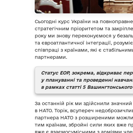
Сьогодні курс України на повноправн
стратегічним пріоритетом та закріплен
року ми знову переконуємося у безал
та євроатлантичної інтеграції, розумі
співпраці з країнами, які є стабільн
партнерами.
Статус ЕОР, зокрема, відкриває пе
у плануванні та проведенні навчан
в рамках статті 5 Вашингтонського
За останній рік ми здійснили значний
в НАТО. Торік, всупереч недоброзичли
партнера НАТО з розширеними можлив
тим країнам, збройні сили яких вже 
вже є взаємосумісними з арміями члені