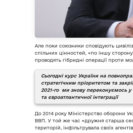
Але поки союзники сповідують цивіліз
спільних цінностей, «по іншу сторон
проводять гібридні операції проти мо
Сьогодні курс України на повнопр
стратегічним пріоритетом та закрі
2021-го ми знову переконуємось у
та євроатлантичної інтеграції
До 2014 року Міністерство оборони У
ВВП. У той же час «дружня старша се
територій, інфільтрувала своїх агент