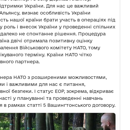
ідтримки України. Для нас це важливий
Альянсу, визнає особливість України
сть нашої країни брати участь в операціях під
 роль і внесок України у проведенні спільних
— далеко не спонтанне рішення. Процедура
аїна двічі отримала позитивну оцінку
алення Військового комітету НАТО, тому
ікуваного терміну. Країни НАТО чітко
івного партнера.
тнера НАТО з розширеними можливостями,
и і важливими для нас є питання,
ої безпеки. І статус ЕОР, зокрема, відкриває
асті у плануванні та проведенні навчань
я в рамках статті 5 Вашингтонського договору.