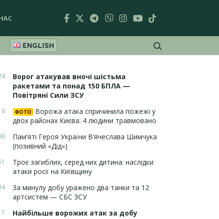
НАС
ENGLISH
24
Ворог атакував вночі шістьма
ракетами та понад 150 БПЛА —
Повітряні Сили ЗСУ
16
Ворожа атака спричинила пожежі у
ФОТО
двох районах Києва: 4 людини травмовано
00
Пам’яті Героя України В’ячеслава Шимчука
(позивний «Дід»)
51
Троє загиблих, серед них дитина: наслідки
атаки росії на Київщину
34
За минулу добу уражено два танки та 12
артсистем — СБС ЗСУ
17
Найбільше ворожих атак за добу