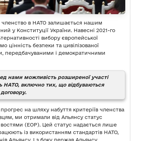
е членство в НАТО залишається нашим
ий у Конституції України. Навесні 2021-го
ьтернативності вибору європейської
ємо цінність безпеки та цивілізованої
ими, передбачуваними і демократичними
ред нами можливість розширеної участі
ь НАТО, включно тих, що відбуваються
 договору.
 прогрес на шляху набуття критеріїв членства
вцям, ми отримали від Альянсу статус
остями (ЕОР). Цей статус надається лише
працюють із використанням стандартів НАТО,
в Альянсу. І з боку держав Альянсу,