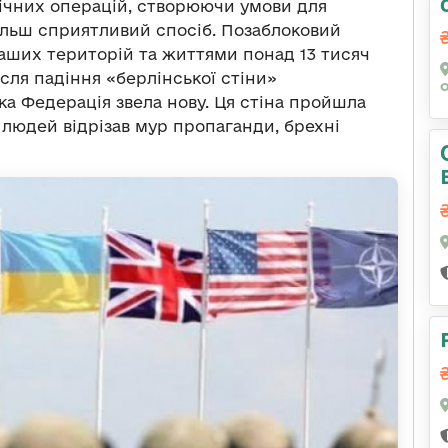
ічних операцій, створюючи умови для
йбільш сприятливий спосіб. Позаблоковий
аших територій та життями понад 13 тисяч
сля падіння «берлінської стіни»
а Федерація звела нову. Ця стіна пройшла
 людей відрізав мур пропаганди, брехні