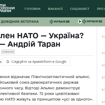
ГОЛОВНА
ВАКАНСІЇ
СОЦЗАХИСТ
ПРО 
ДОВІДНИК ВЕТЕРАНА
лен НАТО — Україна?
9:
 — Андрій Таран
НОВИНИ
9:
Слідкуйте за АрміяInform в Google
в.
9:
орення відзначає Північноатлантичний альянс.
8:
військовий союз демократичних держав
оєнного часу. Відтоді Альянс демонструє
8:
ективної безпеки. 72 роки цивілізовані
ою НАТО живуть за принципом «усі за одного».
8: