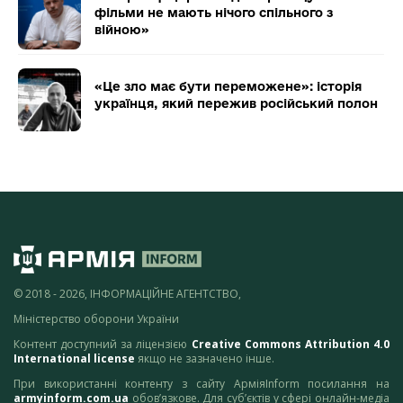
фільми не мають нічого спільного з
війною»
«Це зло має бути переможене»: історія
українця, який пережив російський полон
© 2018 - 2026, ІНФОРМАЦІЙНЕ АГЕНТСТВО,
Міністерство оборони України
Контент доступний за ліцензією
Creative Commons Attribution 4.0
International license
якщо не зазначено інше.
При використанні контенту з сайту АрміяInform посилання на
armyinform.com.ua
обов’язкове. Для суб’єктів у сфері онлайн-медіа