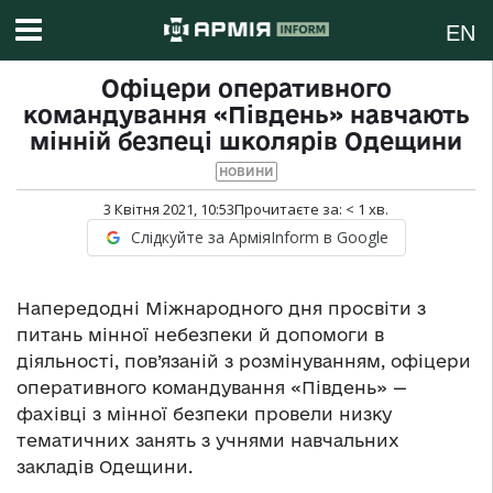
EN
Офіцери оперативного
командування «Південь» навчають
мінній безпеці школярів Одещини
НОВИНИ
3 Квітня 2021, 10:53
Прочитаєте за:
< 1
хв.
Слідкуйте за АрміяInform в Google
Напередодні Міжнародного дня просвіти з
питань мінної небезпеки й допомоги в
діяльності, пов’язаній з розмінуванням, офіцери
оперативного командування «Південь» —
фахівці з мінної безпеки провели низку
тематичних занять з учнями навчальних
закладів Одещини.