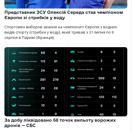
Представник ЗСУ Олексій Середа став чемпіоном
Європи зі стрибків у воду
Спортсмен виборов звання на чемпіонаті Європи з водних
видів спорту (стрибки у воду), який тривав з 31 липня по 6
серпня в Парижі (Франція).
За добу ліквідовано 68 точок вильоту ворожих
дронів — СБС