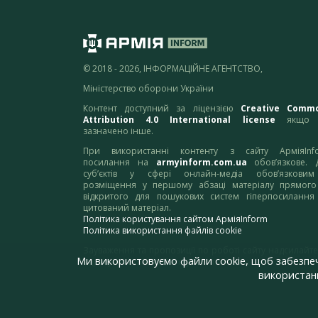
© 2018 - 2026, ІНФОРМАЦІЙНЕ АГЕНТСТВО,
Міністерство оборони України
Контент доступний за ліцензією
Creative Comm
Attribution 4.0 International license
якщо 
зазначено інше.
При використанні контенту з сайту АрміяInf
посилання на
armyinform.com.ua
обов’язкове. 
суб’єктів у сфері онлайн-медіа обов’язкови
розміщення у першому абзаці матеріалу прямого
відкритого для пошукових систем гіперпосилання
цитований матеріал.
Політика користування сайтом АрміяInform
Політика використання файлів cookie
Зауваження та пропозиції по роботі сайту надсилайте
Ми використовуємо файли cookie, щоб забезпе
адресу:
webmaster@armyinform.com.ua
використанн