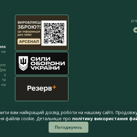
pr
ons
не
orm
Для
м є
 та
 на
 на
чити вам найкращий досвід роботи на нашому сайті. Продовжу
я файлів cookie. Детальніше про
політику використання фай
Погоджуюсь