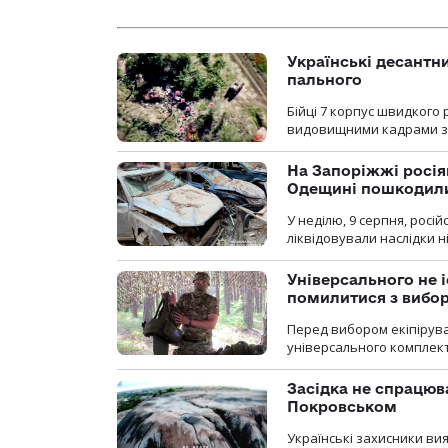
Українські десантни
пального
Бійці 7 корпус швидкого
видовищними кадрами з 
На Запоріжжі росія
Одещині пошкодили
У неділю, 9 серпня, росі
ліквідовували наслідки н
Універсального не і
помилитися з вибо
Перед вибором екіпірув
універсального комплекту,
Засідка не спрацюв
Покровськом
Українські захисники вия