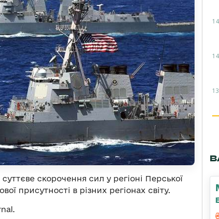
14
14
13
В
 суттєве скорочення сил у регіоні Перської
ової присутності в різних регіонах світу.
nal.