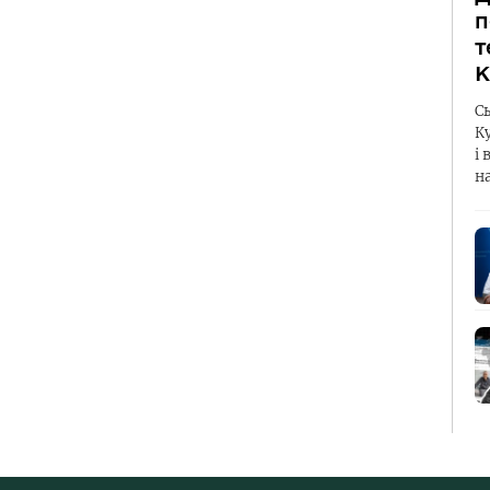
п
т
К
С
К
і 
н