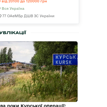
від 20100 до 120000 грн
Вся Україна
77 ОАеМБр ДШВ ЗС України
УБЛІКАЦІЇ
ва роки Курської операції: