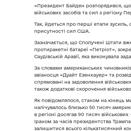
«Президент Байден розпорядився, що
військових засобів та сил з регіону Пе
Так, йдеться про перші етапи зусиль,
присутності сил США.
Зазначається, що Сполучені Штати вж
протиракетні батареї «Петріот», зокре
Саудівській Аравії, яка виконувала за
За словами американських чиновників
авіаносця «Дуайт Езенхауер» та розві
спрямовані на задоволення військових
також додаткові скорочення військово
Як повідомлялося, станом на кінець ми
налічувалось близько 50 тисяч америк
в регіоні досягав 90 тисяч військових
Іраном за часів президентства Трампа.
залишитися всього кількатисячний ко