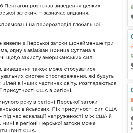
б Пентагон розпочав виведення деяких
рської затоки», − зазначає видання.
 спрямовані на перерозподіл глобальної
е вивели з Перської затоки щонайменше три
ма, одну з авіабази Принца Султана в
дачі щодо захисту американських сил.
, виведення також може стосуватися
дувальних систем спостереження, які будуть
 цілей в інших частинах світу. Розглядаються
ї присутності США в регіоні.
нулого року в регіоні Перської затоки
анських військових. Пік присутності сил США
 – під час ескалації напруженості між США й
 Нині в регіоні Перської затоки може
нтингент США.