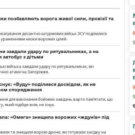
ки позбавляють ворога живої сили, провізії та
 реагування десантно-штурмових військ ЗСУ поділилися
ураженнями низки ворожих цілей.
ни завдали удару по рятувальниках, а на
 автобус з дітьми
йські війська завдали удару по рятувальниках, які
ічної атаки на Запоріжжя.
снує: «Вуду» поділився досвідом, як не
ром спорядження
ання для виконання бойових завдань варто пам’ятати, що
 який підійде всім, не існує.
ала: «Омега» знищила ворожих «ждунів» під
вили та знищили ворожі дрони, які готували засідку на