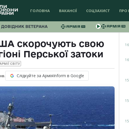
ГОЛОВНА
ВАКАНСІЇ
СОЦЗАХИСТ
ПРО 
ДОВІДНИК ВЕТЕРАНА
США скорочують свою
16
гіоні Перської затоки
16
АРМІЇ СВІТУ
Слідкуйте за АрміяInform в Google
хв.
15
15
15