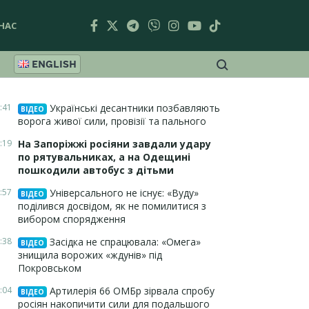
НАС
ENGLISH
:41
Українські десантники позбавляють
ВІДЕО
ворога живої сили, провізії та пального
:19
На Запоріжжі росіяни завдали удару
по рятувальниках, а на Одещині
пошкодили автобус з дітьми
:57
Універсального не існує: «Вуду»
ВІДЕО
поділився досвідом, як не помилитися з
вибором спорядження
:38
Засідка не спрацювала: «Омега»
ВІДЕО
знищила ворожих «ждунів» під
Покровськом
:04
Артилерія 66 ОМБр зірвала спробу
ВІДЕО
росіян накопичити сили для подальшого