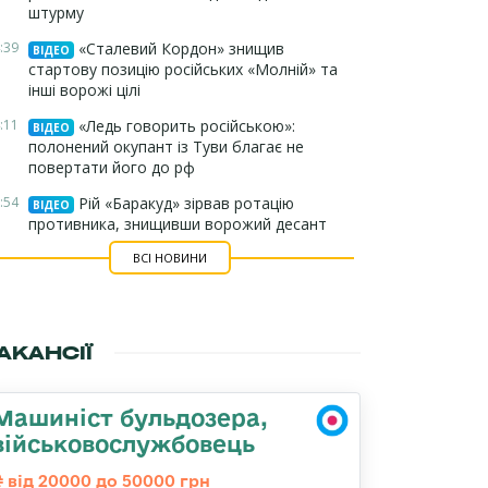
штурму
:39
«Сталевий Кордон» знищив
ВІДЕО
стартову позицію російських «Молній» та
інші ворожі цілі
:11
«Ледь говорить російською»:
ВІДЕО
полонений окупант із Туви благає не
повертати його до рф
:54
Рій «Баракуд» зірвав ротацію
ВІДЕО
противника, знищивши ворожий десант
ВСІ НОВИНИ
АКАНСІЇ
Машиніст бульдозера,
військовослужбовець
від 20000 до 50000 грн