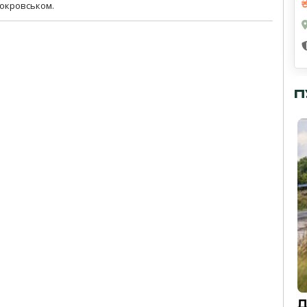
Покровськом.
П
Д