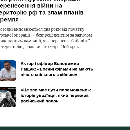
еренесення війни на
ериторію рф та злам планів
ремля
ьогодні виповнюється два роки від початку
урської операції — безпрецедентної за задумом
виконанням кампанії, яка перенесла бойові дії
а територію держави-агресора. Цей крок…
Актор і офіцер Володимир
Ращук: «Воєнні фільми не мають
нічого спільного з війною»
«Це зло має бути переможене»:
історія українця, який пережив
російський полон