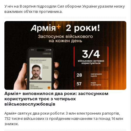
У ніч на 8 серпня підрозділи Сил оборони України уразили низку
важливих об’єктів противника.
Армія+ виповнилося два роки: застосунком
користуються троє з чотирьох
військовослужбовців
Армія+ святкує два роки роботи: 3 млн електронних рапортів,
732 тисячі військових із пройденим навчанням та понад 16 млн
знижок.