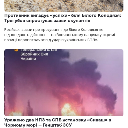
Противник вигадує «успіхи» біля Білого Колодязя:
Трегубов спростував заяви окупантів
Російські заяви про просування до Білого Колодязя не
відповідають дійсності— на Вовчанському напрямку окремі
позиції ворог втрачає від ударів українських БПЛА.
Уражено два НПЗ та СПБ установку «Сиваш» в
Чорному морі — Генштаб ЗСУ