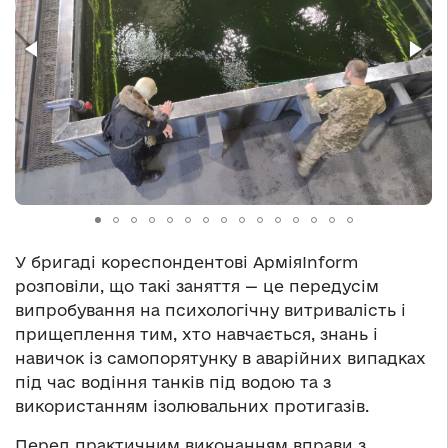
У бригаді кореспондентові АрміяInform
розповіли, що такі заняття — це передусім
випробування на психологічну витривалість і
прищеплення тим, хто навчається, знань і
навичок із самопорятунку в аварійних випадках
під час водіння танків під водою та з
використанням ізолювальних протигазів.
Перед практичним виконанням вправи з