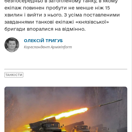
безпосередньо в затопленому танку, в якому
екіпаж повинен пробути не менше ніж 15
хвилин і вийти з нього. З усіма поставленими
завданнями танкові екіпажі «князівської»
бригади впоралися на відмінно.
ОЛЕКСІЙ ТРИГУБ
Кореспондент АрміяInform
ТАНКІСТИ