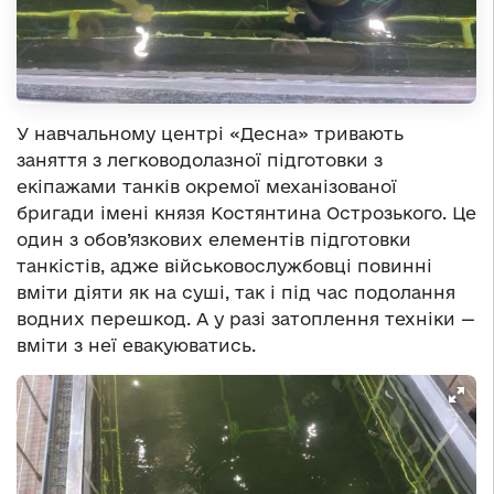
У навчальному центрі «Десна» тривають
заняття з легководолазної підготовки з
екіпажами танків окремої механізованої
бригади імені князя Костянтина Острозького. Це
один з обов’язкових елементів підготовки
танкістів, адже військовослужбовці повинні
вміти діяти як на суші, так і під час подолання
водних перешкод. А у разі затоплення техніки —
вміти з неї евакуюватись.