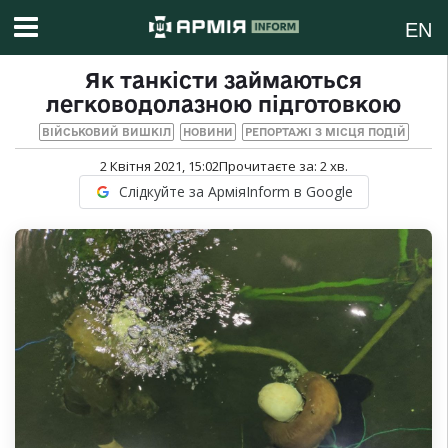
EN
Як танкісти займаються
легководолазною підготовкою
ВІЙСЬКОВИЙ ВИШКІЛ
НОВИНИ
РЕПОРТАЖІ З МІСЦЯ ПОДІЙ
2 Квітня 2021, 15:02
Прочитаєте за:
2
хв.
Слідкуйте за АрміяInform в Google