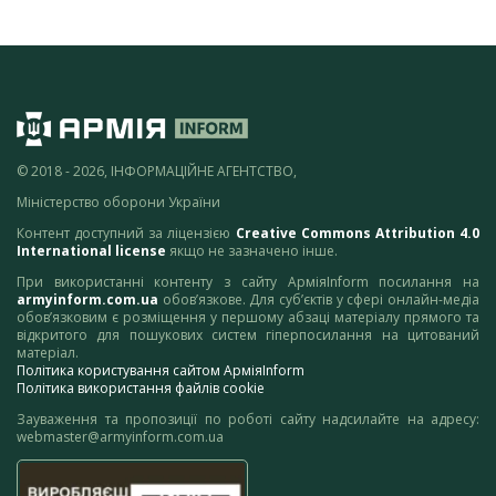
© 2018 - 2026, ІНФОРМАЦІЙНЕ АГЕНТСТВО,
Міністерство оборони України
Контент доступний за ліцензією
Creative Commons Attribution 4.0
International license
якщо не зазначено інше.
При використанні контенту з сайту АрміяInform посилання на
armyinform.com.ua
обов’язкове. Для суб’єктів у сфері онлайн-медіа
обов’язковим є розміщення у першому абзаці матеріалу прямого та
відкритого для пошукових систем гіперпосилання на цитований
матеріал.
Політика користування сайтом АрміяInform
Політика використання файлів cookie
Зауваження та пропозиції по роботі сайту надсилайте на адресу:
webmaster@armyinform.com.ua