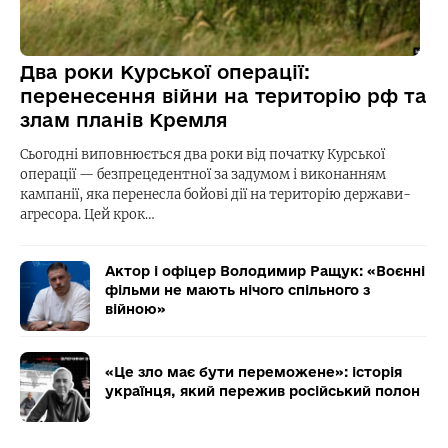
Два роки Курської операції:
перенесення війни на територію рф та
злам планів Кремля
Сьогодні виповнюється два роки від початку Курської
операції — безпрецедентної за задумом і виконанням
кампанії, яка перенесла бойові дії на територію держави-
агресора. Цей крок…
Актор і офіцер Володимир Ращук: «Воєнні
фільми не мають нічого спільного з
війною»
«Це зло має бути переможене»: історія
українця, який пережив російський полон