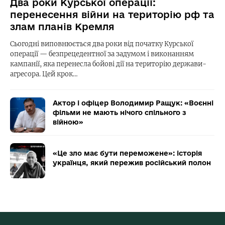
Два роки Курської операції:
перенесення війни на територію рф та
злам планів Кремля
Сьогодні виповнюється два роки від початку Курської
операції — безпрецедентної за задумом і виконанням
кампанії, яка перенесла бойові дії на територію держави-
агресора. Цей крок…
Актор і офіцер Володимир Ращук: «Воєнні
фільми не мають нічого спільного з
війною»
«Це зло має бути переможене»: історія
українця, який пережив російський полон