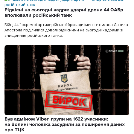
Рідкісні на сьогодні кадри: ударні дрони 44 ОАБр
вполювали російський танк
Бійці 44-ї окремої артилерійської бригади імені гетьмана Данила
Апостола поділилися доволі рідкісними на сьогодні кадрами зі
знищенням російського танка.
Був адміном Viber-групи на 1622 учасники:
на Волині чоловіка засудили за поширення даних
про ТЦК