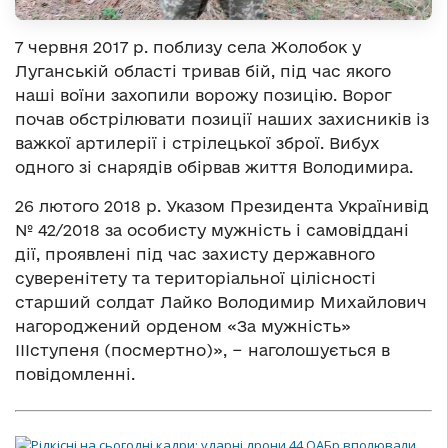
7 червня 2017 р. поблизу села Жолобок у
Луганській області тривав бій, під час якого
наші воїни захопили ворожу позицію. Ворог
почав обстрілювати позиції наших захисників із
важкої артилерії і стрілецької зброї. Вибух
одного зі снарядів обірвав життя Володимира.
26 лютого 2018 р. Указом Президента Українивід
№ 42/2018 за особисту мужність і самовіддані
дії, проявлені під час захисту державного
суверенітету та територіальної цілісності
старший солдат Лайко Володимир Михайлович
нагороджений орденом «За мужність»
IIIступеня (посмертно)», − наголошується в
повідомленні.