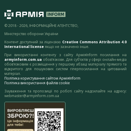
© 2018 - 2026, ІНФОРМАЦІЙНЕ АГЕНТСТВО,
Міністерство оборони України
Контент доступний за ліцензією
Creative Commons Attribution 4.0
International license
якщо не зазначено інше.
При використанні контенту з сайту АрміяInform посилання на
armyinform.com.ua
обов’язкове. Для суб’єктів у сфері онлайн-медіа
обов’язковим є розміщення у першому абзаці матеріалу прямого та
відкритого для пошукових систем гіперпосилання на цитований
матеріал.
Політика користування сайтом АрміяInform
Політика використання файлів cookie
Зауваження та пропозиції по роботі сайту надсилайте на адресу:
webmaster@armyinform.com.ua