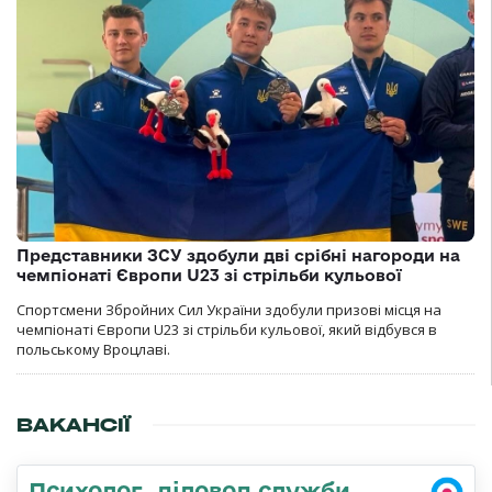
Представники ЗСУ здобули дві срібні нагороди на
чемпіонаті Європи U23 зі стрільби кульової
Спортсмени Збройних Сил України здобули призові місця на
чемпіонаті Європи U23 зі стрільби кульової, який відбувся в
польському Вроцлаві.
ВАКАНСІЇ
Психолог, діловод служби