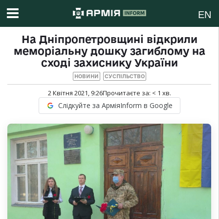
EN
На Дніпропетровщині відкрили
меморіальну дошку загиблому на
сході захиснику України
НОВИНИ
СУСПІЛЬСТВО
2 Квітня 2021, 9:26
Прочитаєте за:
< 1
хв.
Слідкуйте за АрміяInform в Google