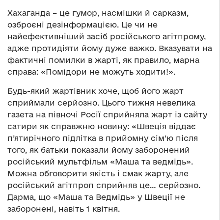
Хахаганда – це гумор, насмішки й сарказм,
озброєні дезінформацією. Це чи не
найефективніший засіб російського агітпрому,
адже протидіяти йому дуже важко. Вказувати на
фактичні помилки в жарті, як правило, марна
справа: «Помідори не можуть ходити!».
Будь-який жартівник хоче, щоб його жарт
сприймали серйозно. Цього тижня невелика
газета на півночі Росії сприйняла жарт із сайту
сатири як справжню новину: «Швеція віддає
п’ятирічного підлітка в прийомну сім’ю після
того, як батьки показали йому заборонений
російський мультфільм «Маша та ведмідь».
Можна обговорити якість і смак жарту, але
російський агітпроп сприйняв це… серйозно.
Дарма, що «Маша та Ведмідь» у Швеції не
заборонені, навіть 1 квітня.