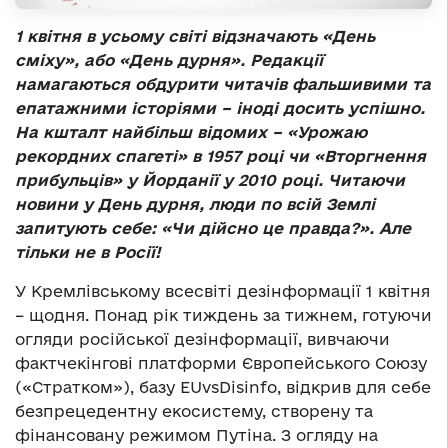
1 квітня в усьому світі відзначають «День
сміху», або «День дурня». Редакції
намагаються обдурити читачів фальшивими та
епатажними історіями – іноді досить успішно.
На кшталт найбільш відомих – «Урожаю
рекордних спагеті» в 1957 році чи «Вторгнення
прибульців» у Йорданії у 2010 році. Читаючи
новини у День дурня, люди по всій Землі
запитують себе: «Чи дійсно це правда?». Але
тільки не в Росії!
У Кремлівському всесвіті дезінформації 1 квітня
– щодня. Понад рік тиждень за тижнем, готуючи
огляди російської дезінформації, вивчаючи
фактчекінгові платформи Європейського Союзу
(«Стратком»), базу EUvsDisinfo, відкрив для себе
безпрецедентну екосистему, створену та
фінансовану режимом Путіна. З огляду на