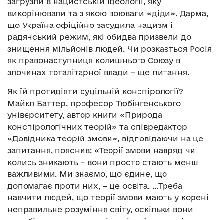
загрузли в нацистській ідеології, яку
викорінювали та з якою воювали «діди». Дарма,
що Україна офіційно засудила нацизм і
радянський режим, які обидва призвели до
знищення мільйонів людей. Чи розкається Росія
як правонаступниця колишнього Союзу в
злочинах тоталітарної влади – ще питання.
Як їй протидіяти суцільній конспірології?
Майкл Баттер, професор Тюбінгенського
університету, автор книги «Природа
конспірологічних теорій» та співредактор
«Довідника теорій змови», відповідаючи на це
запитання, пояснив: «Теорії змови навряд чи
колись зникають – вони просто стають менш
важливими. Ми знаємо, що єдине, що
допомагає проти них, – це освіта. …Треба
навчити людей, що теорії змови мають у корені
неправильне розуміння світу, оскільки вони