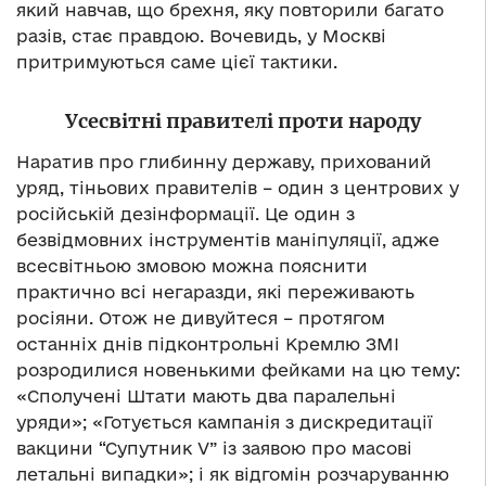
який навчав, що брехня, яку повторили багато
разів, стає правдою. Вочевидь, у Москві
притримуються саме цієї тактики.
Усесвітні правителі проти народу
Наратив про глибинну державу, прихований
уряд, тіньових правителів – один з центрових у
російській дезінформації. Це один з
безвідмовних інструментів маніпуляції, адже
всесвітньою змовою можна пояснити
практично всі негаразди, які переживають
росіяни. Отож не дивуйтеся – протягом
останніх днів підконтрольні Кремлю ЗМІ
розродилися новенькими фейками на цю тему:
«Сполучені Штати мають два паралельні
уряди»; «Готується кампанія з дискредитації
вакцини “Супутник V” із заявою про масові
летальні випадки»; і як відгомін розчаруванню