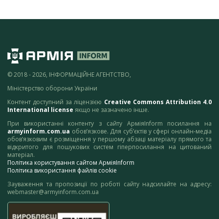
© 2018 - 2026, ІНФОРМАЦІЙНЕ АГЕНТСТВО,
Міністерство оборони України
Контент доступний за ліцензією
Creative Commons Attribution 4.0
International license
якщо не зазначено інше.
При використанні контенту з сайту АрміяInform посилання на
armyinform.com.ua
обов’язкове. Для суб’єктів у сфері онлайн-медіа
обов’язковим є розміщення у першому абзаці матеріалу прямого та
відкритого для пошукових систем гіперпосилання на цитований
матеріал.
Політика користування сайтом АрміяInform
Політика використання файлів cookie
Зауваження та пропозиції по роботі сайту надсилайте на адресу:
webmaster@armyinform.com.ua