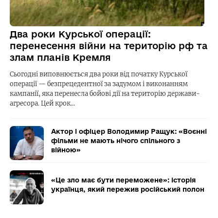
Два роки Курської операції:
перенесення війни на територію рф та
злам планів Кремля
Сьогодні виповнюється два роки від початку Курської
операції — безпрецедентної за задумом і виконанням
кампанії, яка перенесла бойові дії на територію держави-
агресора. Цей крок…
Актор і офіцер Володимир Ращук: «Воєнні
фільми не мають нічого спільного з
війною»
«Це зло має бути переможене»: історія
українця, який пережив російський полон