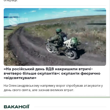
операції.
«На російський день ВДВ накришили втричі-
вчетверо більше окупантів»: окупанти феєрично
«відсвяткували»
На Олександрівському напрямку ворог спробував атакувати у
день свого свята, але зазнав великих втрат.
ВАКАНСІЇ