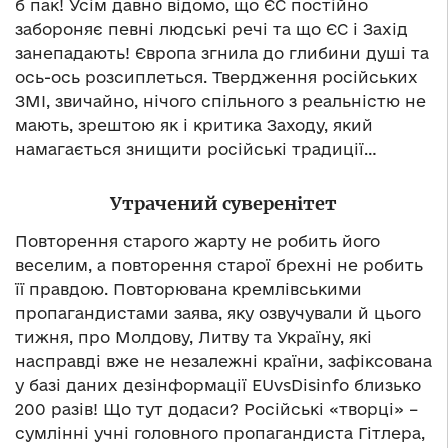
б пак! Усім давно відомо, що ЄС постійно
забороняє певні людські речі та що ЄС і Захід
занепадають! Європа згнила до глибини душі та
ось-ось розсиплеться. Твердження російських
ЗМІ, звичайно, нічого спільного з реальністю не
мають, зрештою як і критика Заходу, який
намагається знищити російські традиції…
Утрачений суверенітет
Повторення старого жарту не робить його
веселим, а повторення старої брехні не робить
її правдою. Повторювана кремлівськими
пропагандистами заява, яку озвучували й цього
тижня, про Молдову, Литву та Україну, які
насправді вже не незалежні країни, зафіксована
у базі даних дезінформації EUvsDisinfo близько
200 разів! Що тут додаси? Російські «творці» –
сумлінні учні головного пропагандиста Гітлера,