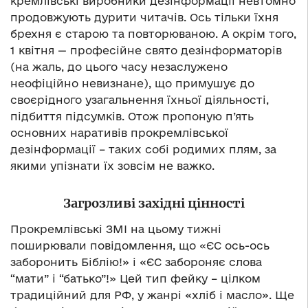
кремлівські виробники дезінформації невтомно
продовжують дурити читачів. Ось тільки їхня
брехня є старою та повторюваною. А окрім того,
1 квітня — професійне свято дезінформаторів
(на жаль, до цього часу незаслужено
неофіційно невизнане), що примушує до
своєрідного узагальнення їхньої діяльності,
підбиття підсумків. Отож пропоную п’ять
основних наративів прокремлівської
дезінформації – таких собі родимих плям, за
якими упізнати їх зовсім не важко.
Загрозливі західні цінності
Прокремлівські ЗМІ на цьому тижні
поширювали повідомлення, що «ЄС ось-ось
заборонить Біблію!» і «ЄС забороняє слова
“мати” і “батько”!» Цей тип фейку – цілком
традиційний для РФ, у жанрі «хліб і масло». Ще