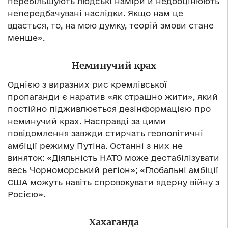
перебільшують людські наміри й недооцінюють
непередбачувані наслідки. Якщо нам це
вдасться, то, на мою думку, теорій змови стане
менше».
Неминучий крах
Однією з виразних рис кремлівської
пропаганди є наратив «як страшно жити», який
постійно підживлюється дезінформацією про
неминучий крах. Насправді за цими
повідомлення завжди стирчать геополітичні
амбіції режиму Путіна. Останні з них не
виняток: «Діяльність НАТО може дестабілізувати
весь Чорноморський регіон»; «Глобальні амбіції
США можуть навіть спровокувати ядерну війну з
Росією».
Хахаганда