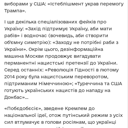
виборами у США: «Істеблішмент украв перемогу
Трампа».
І ще декілька спеціалізованих фейків про
Україну: «Захід підтримує Україну, аби мати
рабів» і водночас (вочевидь, аби створити
об’ємну симетрію): «Заходу не потрібні раби з
України». Окрім цього, дезінформаційна
машина Москви продовжує вигадувати
перманентні нацистські претензії до України.
Серед останніх: «Революція Гідності в лютому
2014 року була нацистським переворотом,
підтриманим Німеччиною»; «Туреччина та США
готують українських нацистів до нападу на
Донбас»…
«Побєдобєсіє», зведене Кремлем до
національної ідеї, отож путінський режим з усіх
сил втлумачує в голови росіянам, що українці