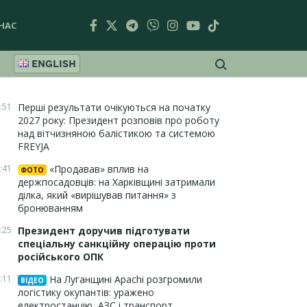
НАС
ENGLISH
:51
Перші результати очікуються на початку
2027 року: Президент розповів про роботу
над вітчизняною балістикою та системою
FREYJA
:41
«Продавав» вплив на
ФОТО
держпосадовців: на Харківщині затримали
ділка, який «вирішував питання» з
бронюванням
:25
Президент доручив підготувати
спеціальну санкційну операцію проти
російського ОПК
:11
На Луганщині Apachi розгромили
ВІДЕО
логістику окупантів: уражено
електростанцію, АЗС і транспорт