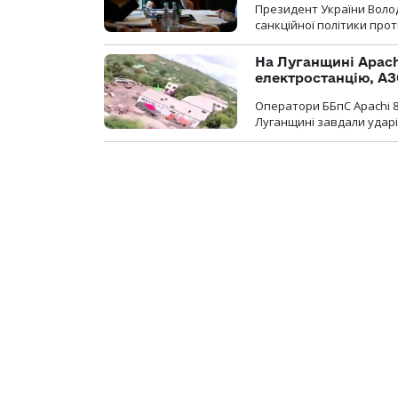
Президент України Воло
санкційної політики проти
На Луганщині Apach
електростанцію, АЗ
Оператори ББпС Apachi 8
Луганщині завдали ударів