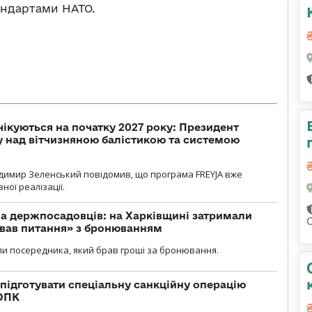
тандартами НАТО.
чікуються на початку 2027 року: Президент
у над вітчизняною балістикою та системою
димир Зеленський повідомив, що програма FREYJA вже
ної реалізації.
а держпосадовців: на Харківщині затримали
ував питання» з бронюванням
и посередника, який брав гроші за бронювання.
підготувати спеціальну санкційну операцію
 ОПК