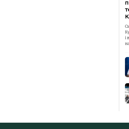
п
т
К
С
К
і 
н