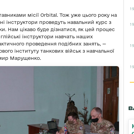
19
авниками місії Orbital. Тож уже цього року на
мні інструктори проведуть навальний курс з
19
іки. Нам цікаво буде дізнатися, як цей процес
нглійські інструктори навчать наших
рактичного проведення подібних занять, —
19
вого інституту танкових військ з навчальної
имир Марущенко.
19
В