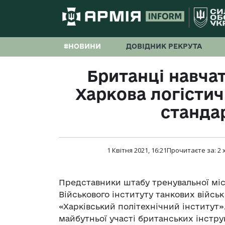
#НОВИНИ
ДОВІДНИК РЕКРУТА
Британці навчат
Харкова логістич
станда
1 Квітня 2021, 16:21
Прочитаєте за:
2
Представники штабу тренувальної місі
Військового інституту танкових війсь
«Харківський політехнічний інститут»
майбутньої участі британських інструк