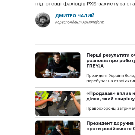
підготовці фахівців РХБ-захисту за с
ДМИТРО ЧАЛИЙ
Кореспондент АрміяInform
Перші результати о
розповів про робот
FREYJA
Президент України Воло
перебуває на етапі актив
«Продавав» вплив н
ділка, який «виріш
Правоохоронці затримал
Президент доручив 
проти російського