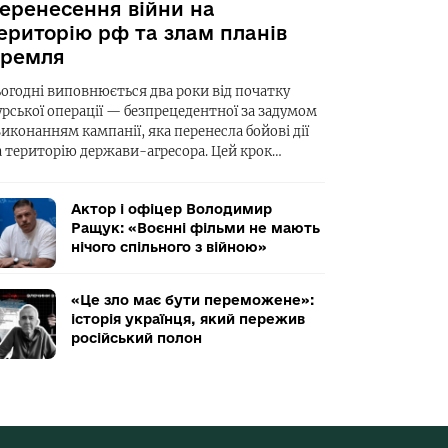
еренесення війни на
ериторію рф та злам планів
ремля
ьогодні виповнюється два роки від початку
урської операції — безпрецедентної за задумом
виконанням кампанії, яка перенесла бойові дії
а територію держави-агресора. Цей крок…
Актор і офіцер Володимир
Ращук: «Воєнні фільми не мають
нічого спільного з війною»
«Це зло має бути переможене»:
історія українця, який пережив
російський полон