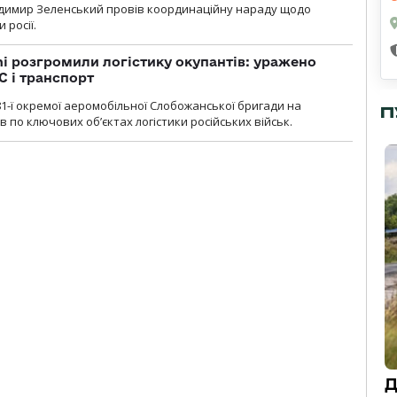
димир Зеленський провів координаційну нараду щодо
 росії.
i розгромили логістику окупантів: уражено
С і транспорт
1-ї окремої аеромобільної Слобожанської бригади на
П
 по ключових об’єктах логістики російських військ.
Д