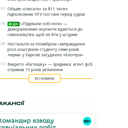
:53
Обіцяв «списати» за $11 тисяч:
підполковник НГУ постане перед судом
:36
«Підірвали собі ноги» —
АУДІО
деморалізовані окупанти вдаються до
самокаліцтва, щоб не йти у штурми
:28
Ностальгія за пломбіром і виправдання
росії коштували студенту семи років
тюрми: у Харкові засуджено «блогера»
:10
Викрито «батюшку» — зрадника: агент фсб
отримав 15 років ув’язнення
ВСІ НОВИНИ
АКАНСІЇ
Командир взводу
спеціальних робіт,