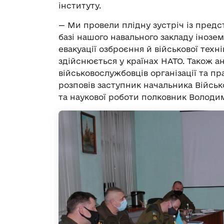
інституту.
— Ми провели плідну зустріч із предст
базі нашого навального закладу інозе
евакуації озброєння й військової техн
здійснюється у країнах НАТО. Також а
військовослужбовців організації та п
розповів заступник начальника Військо
та наукової роботи полковник Волод