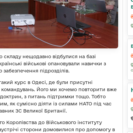
о складу нещодавно відбулися на базі
українські військові опановували навички з
 забезпечення підрозділів.
кий курс в Одесі, де були присутні
 командувань. Його ми хочемо повторити вже
 доктрин, з питань підтримки тощо. Тобто
им, як сумісно діяти із силами НАТО під час
авник ЗС Великої Британії.
го Королівства до Військового інституту
 зустрічі сторони домовилися про допомогу в