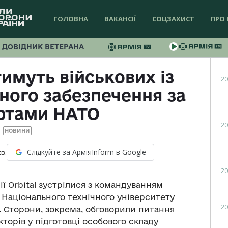
ГОЛОВНА
ВАКАНСІЇ
СОЦЗАХИСТ
ПРО 
ДОВІДНИК ВЕТЕРАНА
имуть військових із
20
ного забезпечення за
ртами НАТО
20
НОВИНИ
Слідкуйте за АрміяInform в Google
хв.
20
ї Orbital зустрілися з командуванням
к Національного технічного університету
20
. Сторони, зокрема, обговорили питання
торів у підготовці особового складу