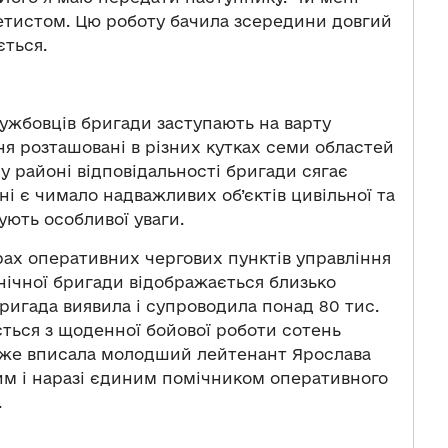
шетистом. Цю роботу бачила зсередини довгий
ється.
ужбовців бригади заступають на варту
ння розташовані в різних кутках семи областей
у районі відповідальності бригади сягає
оні є чимало надважливих об’єктів цивільної та
ують особливої уваги.
ах оперативних чергових пунктів управління
нічної бригади відображається близько
 бригада виявила і супроводила понад 80 тис.
ається з щоденної бойової роботи сотень
ю вже вписала молодший лейтенант Ярослава
шим і наразі єдиним помічником оперативного
.