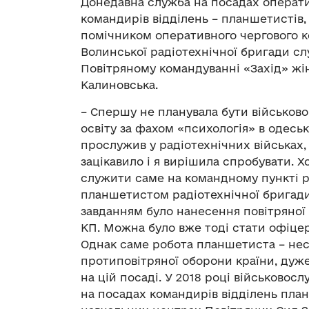
Донедавна служба на посадах оператив
командирів відділень – планшетистів,
помічником оперативного чергового к
Волинської радіотехнічної бригади сл
Повітряному командуванні «Захід» жі
Калиновська.
– Спершу не планувала бути військово
освіту за фахом «психологія» в одеськ
прослужив у радіотехнічних військах,
зацікавило і я вирішила спробувати. 
служити саме на командному пункті ра
планшетистом радіотехнічної бригади
завданням було нанесення повітряної 
КП. Можна було вже тоді стати офіцер
Однак саме робота планшетиста – нес
протиповітряної оборони країни, дуже
на цій посаді. У 2018 році військово
на посадах командирів відділень план