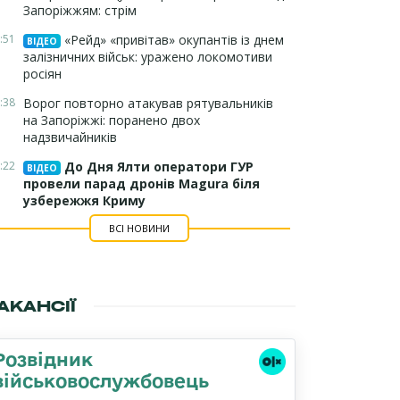
Запоріжжям: стрім
:51
«Рейд» «привітав» окупантів із днем
ВІДЕО
залізничних військ: уражено локомотиви
росіян
:38
Ворог повторно атакував рятувальників
на Запоріжжі: поранено двох
надзвичайників
:22
До Дня Ялти оператори ГУР
ВІДЕО
провели парад дронів Magura біля
узбережжя Криму
ВСІ НОВИНИ
АКАНСІЇ
Розвідник
військовослужбовець