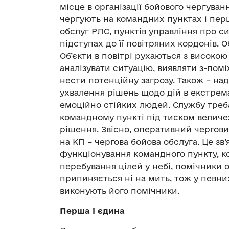
місце в організації бойового чергува
чергують на командних пунктах і пе
обслуг РЛС, пунктів управління про с
підступах до її повітряних кордонів. 
Об’єкти в повітрі рухаються з високо
аналізувати ситуацію, виявляти з-помі
нести потенційну загрозу. Також – на
ухвалення рішень щодо дій в екстрема
емоційно стійких людей. Службу треб
командному пункті під тиском величезн
рішення. Звісно, оперативний чергови
на КП – чергова бойова обслуга. Це зв’я
функціонування командного пункту, ко
перебування цілей у небі, помічники 
припиняється ні на мить, тож у певни
виконують його помічники.
Перша і єдина