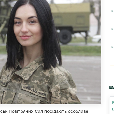
16
16
16
В
йськ Повітряних Сил посідають особливе