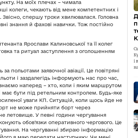
нкту. На моїх плечах – чимала
інші колеги, чекають від мене компетентних і
Д
 Звісно, спершу трохи хвилювалася. Головна
п
ні знання й фахові навички. Тож постійно
т
К
енанта Ярослави Калиновської та її колег
С
отовка та ритуал заступлення з оголошенням
К
і 
н
 за польотами заявочної авіації. Це повітряні
льоти і заздалегідь інформують нас про час,
 знаємо наперед – хто, коли і яким маршрутом
і має бути під ретельним контролем. Будь-яке
осиленої уваги КП. Ситуацій, коли щось йде не
порт не може прийняти борт через
не летовище. У певні години чергування
онують обов’язки оперативного чергового. Це
ування. На чергуванні збираю інформацію
 Його я маю передати наступнику. Чи мені