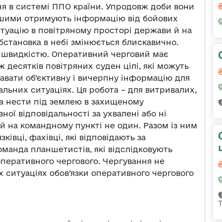
ння в системі ППО країни. Упродовж доби вони
ршими отримують інформацію від бойових
итуацію в повітряному просторі держави й на
Обстановка в небі змінюється блискавично.
ю швидкістю. Оперативний черговий має
ж десятків повітряних суден цілі, які можуть
давати об’єктивну і вичерпну інформацію для
льних ситуаціях. Ця робота – для витривалих,
а нести під землею в захищеному
ої відповідальності за ухвалені або ні
й на командному пункті не один. Разом із ним
зківці, фахівці, які відповідають за
манда планшетистів, які відслідковують
оперативного чергового. Чергування не
х ситуаціях обов’язки оперативного чергового