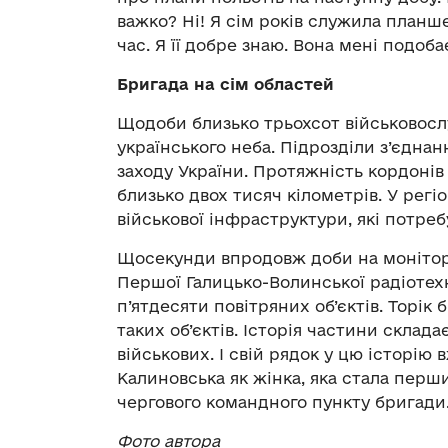
важко? Ні! Я сім років служила план
час. Я її добре знаю. Вона мені подоба
Бригада на сім областей
Щодоби близько трьохсот військовосл
українського неба. Підрозділи з’єдна
заходу України. Протяжність кордонів 
близько двох тисяч кілометрів. У регі
військової інфраструктури, які потреб
Щосекунди впродовж доби на монітор
Першої Галицько-Волинської радіотех
п’ятдесяти повітряних об’єктів. Торік
таких об’єктів. Історія частини склад
військових. І свій рядок у цю історі
Калиновська як жінка, яка стала пер
чергового командного пункту бригади
Фото автора