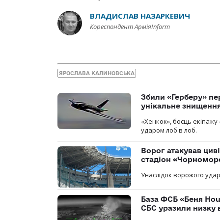
ВЛАДИСЛАВ НАЗАРКЕВИЧ
Кореспондент АрміяInform
ЯРОСЛАВА КАЛИНОВСЬКА
Збили «Герберу» пе
унікальне знищенн
«Хенкок», боєць екіпажу 
ударом лоб в лоб.
Ворог атакував ци
стадіон «Чорномор
Унаслідок ворожого удар
База ФСБ «Беня Hou
СБС уразили низку 