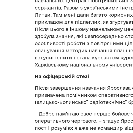
навчальних центрах Повітряних Сил З
сержантів. Разом з українськими інст
Литви. Там мені дали багато корисних 
прикладом для підлеглих, як згуртува
Після цього в іншому навчальному цен
здобула знання, які безпосередньо с
особливості роботи з повітряними ціл
опанування методик навчання планшет
вступні іспити і стала курсантом курс
Харківському національному університ
На офіцерській стезі
Після завершення навчання Ярослава
призначена помічником оперативного
Галицько-Волинської радіотехнічної б
– Добре пам’ятаю своє перше бойове 
оперативного чергового, – згадує Яро
пост і розумію: я вже не командир ві