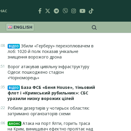
НАС
ENGLISH
:08
Збили «Герберу» перехоплювачем в
ВІДЕО
лоб: 1020-й полк показав унікальне
знищення ворожого дрона
:51
Ворог атакував цивільну інфраструктуру
Одеси: пошкоджено стадіон
«Чорноморець»
:35
База ФСБ «Беня House», тіньовий
ВІДЕО
флот і «Кримський рубильник»: СБС
уразили низку ворожих цілей
:22
Робили дезертирів у чотирьох областях:
затримано організаторів схеми
:06
Атака на порт Ялти, горить траса
АНОНС
на Крим, винищувач ефектно пролітає над