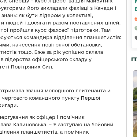
СУ. Спершу – курс лідерства для майбутніх
рукторами його викладали фахівці з Канади і
знань: як бути лідером у колективі,
ти людей і досягати разом поставлених цілей.
трі пройшла курс фахової підготовки. Там
тосуються командира відділення планшетистів:
ями, нанесення повітряної обстановки,
истів тощо. Вже за рік успішно склала
П
ів лідерства офіцерського складу у
еті Повітряних Сил.
 отримала звання молодшого лейтенанта й
 чергового командного пункту Першої
ригади.
чергування як офіцер і помічник
слава Калиновська. – Я заступаю на бойовий
дділення планшетистів, а помічник