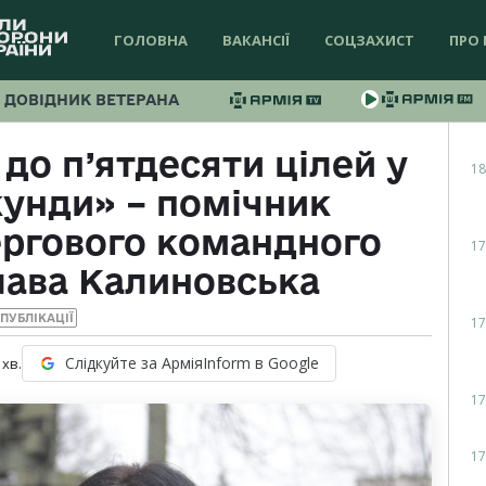
ГОЛОВНА
ВАКАНСІЇ
СОЦЗАХИСТ
ПРО 
ДОВІДНИК ВЕТЕРАНА
о п’ятдесяти цілей у
18
кунди» – помічник
ергового командного
17
лава Калиновська
ПУБЛІКАЦІЇ
17
Слідкуйте за АрміяInform в Google
хв.
17
17