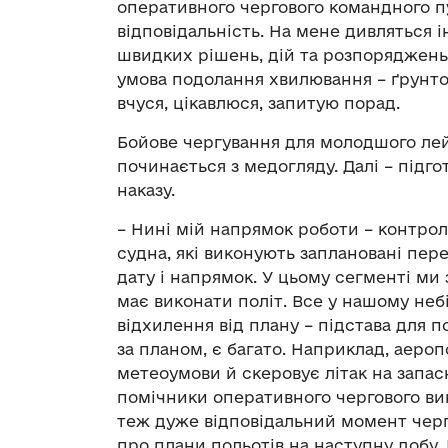
оперативного чергового командного пу
відповідальність. На мене дивляться 
швидких рішень, дій та розпоряджень.
умова подолання хвилювання – ґрунтов
вчуся, цікавлюся, запитую порад.
Бойове чергування для молодшого лейт
починається з медогляду. Далі – підг
наказу.
– Нині мій напрямок роботи – контроль
судна, які виконують заплановані пере
дату і напрямок. У цьому сегменті ми
має виконати політ. Все у нашому неб
відхилення від плану – підстава для п
за планом, є багато. Наприклад, аеро
метеоумови й скеровує літак на запас
помічники оперативного чергового вик
теж дуже відповідальний момент черг
про плани польотів на наступну добу.