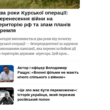
ва роки Курської операції:
еренесення війни на
ериторію рф та злам планів
ремля
ьогодні виповнюється два роки від початку
урської операції — безпрецедентної за задумом
виконанням кампанії, яка перенесла бойові дії
а територію держави-агресора. Цей крок…
Актор і офіцер Володимир
Ращук: «Воєнні фільми не мають
нічого спільного з війною»
«Це зло має бути переможене»:
історія українця, який пережив
російський полон