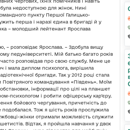
них чергових, їхніх помічників і навіть
 була недоступною для жінок. Нині
омандного пункту Першої Галицько-
ужить перша і наразі єдина в бригаді й у
нка – молодший лейтенант Ярослава
ю, – розповідає Ярослава. – Здобула вищу
ому педуніверситеті. Мій батько багато років
 часто розповідав про свою службу. Мене це
Хоч і мала диплом психолога, вирішила
діотехнічної бригади. Так у 2012 році стала
 Повітряного командування «Південь». Моїм
обстановки, інформації про цілі на планшет
ом-психологом і робити офіцерську кар’єру.
ення бойового чергування, причетність до
 подобалася. Тож я шість років прослужила
службовці-жінки отримали можливість служити
шетистів. Відтак, я пройшла навчання у двох