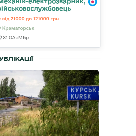
Механік-електрозварник,
військовослужбовець
від 21000 до 121000 грн
Краматорськ
81 ОАеМБр
УБЛІКАЦІЇ