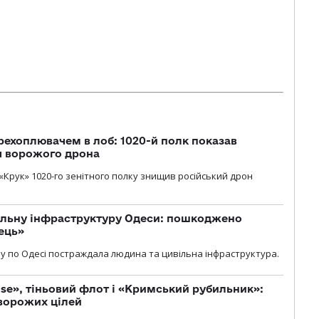
рехоплювачем в лоб: 1020-й полк показав
я ворожого дрона
«Крук» 1020-го зенітного полку знищив російський дрон
вільну інфраструктуру Одеси: пошкоджено
ець»
у по Одесі постраждала людина та цивільна інфраструктура.
se», тіньовий флот і «Кримський рубильник»:
ворожих цілей