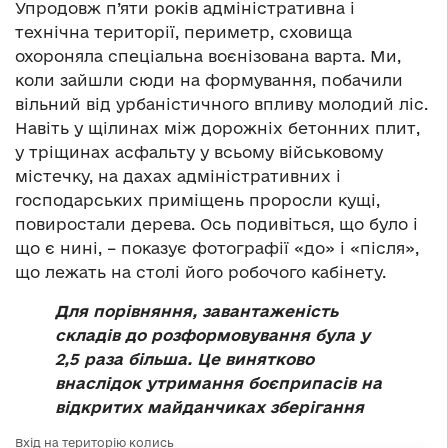
Упродовж п’яти років адміністративна і
технічна території, периметр, сховища
охороняла спеціальна воєнізована варта. Ми,
коли зайшли сюди на формування, побачили
вільний від урбаністичного впливу молодий ліс.
Навіть у щілинах між дорожніх бетонних плит,
у тріщинах асфальту у всьому військовому
містечку, на дахах адміністративних і
господарських приміщень проросли кущі,
повиростали дерева. Ось подивіться, що було і
що є нині, – показує фотографії «до» і «після»,
що лежать на столі його робочого кабінету.
Для порівняння, завантаженість
складів до розформовування була у
2,5 раза більша. Це винятково
внаслідок утримання боєприпасів на
відкритих майданчиках зберігання
Вхід на територію колись