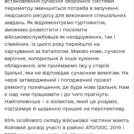
встановлення сучасної охоронної системи
периметру зменшиться потреба в залученні
людського ресурсу для виконання спеціальних
завдань. Як відремонтуємо гуртожиток,
зможемо розмістити і поселити
військовослужбовців як неодружених, так і
сімейних. Із цього року перейшли на
харчування за Каталогом. Маємо нове, сучасне
варочне, холодильне й інше кухонне
обладнання, але приймаємо їжу у старій
їдальні, яка не відповідає сучасним вимогам. На
черзі затверджений і погоджений проєкт
ремонту приміщення, де буде нова їдальня. Нам
є над чим працювати і до чого прагнути.
Найголовніше – є колектив, який це розуміє,
підтримує й щоденно працює на перспективу.
85% особового складу військової частини мають
бойовий досвід участі в районі АТО/ООС. 2019 і