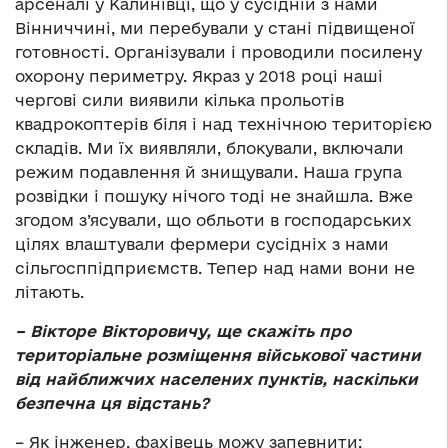
арсеналі у Калинівці, що у сусідній з нами
Вінниччині, ми перебували у стані підвищеної
готовності. Організували і проводили посилену
охорону периметру. Якраз у 2018 році наші
чергові сили виявили кілька прольотів
квадрокоптерів біля і над технічною територією
складів. Ми їх виявляли, блокували, включали
режим подавлення й знищували. Наша група
розвідки і пошуку нічого тоді не знайшла. Вже
згодом з’ясували, що обльоти в господарських
цілях влаштували фермери сусідніх з нами
сільгосппідприємств. Тепер над нами вони не
літають.
– Вікторе Вікторовичу, ще скажіть про
територіальне розміщення військової частини
від найближчих населених пунктів, наскільки
безпечна ця відстань?
– Як інженер, фахівець можу запевнити: