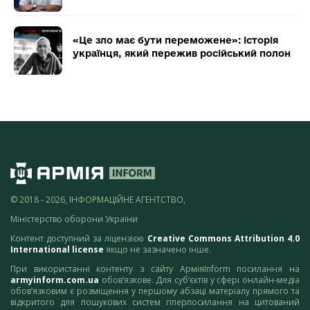
«Це зло має бути переможене»: історія
українця, який пережив російський полон
© 2018 - 2026, ІНФОРМАЦІЙНЕ АГЕНТСТВО,
Міністерство оборони України
Контент доступний за ліцензією
Creative Commons Attribution 4.0
International license
якщо не зазначено інше.
При використанні контенту з сайту АрміяInform посилання на
armyinform.com.ua
обов’язкове. Для суб’єктів у сфері онлайн-медіа
обов’язковим є розміщення у першому абзаці матеріалу прямого та
відкритого для пошукових систем гіперпосилання на цитований