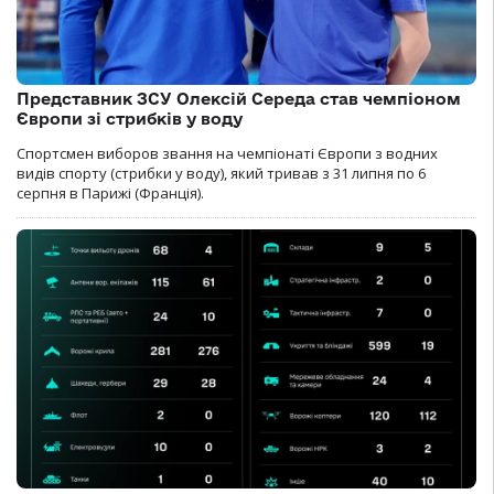
Представник ЗСУ Олексій Середа став чемпіоном
Європи зі стрибків у воду
Спортсмен виборов звання на чемпіонаті Європи з водних
видів спорту (стрибки у воду), який тривав з 31 липня по 6
серпня в Парижі (Франція).