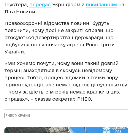
Шустера,
передає
Укрінформ з
посиланням
на
Ліга.Новини.
Правоохоронні відомства повинні будуть
пояснити, чому досі не закриті справи, що
стосуються дезертирства і держзради, що
відбулися після початку агресії Росії проти
України.
«Ми хочемо почути, чому вони такий довгий
термін знаходяться в якомусь невідомому
процесі. Тобто, процес відомий з точки зору
юриспруденції, але немає відповіді суспільству
– чому за шість-сім років немає крапки в цих
справах», – сказав секретар РНБО.
РНБО УКРАЇНИ