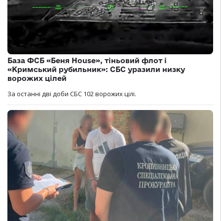
База ФСБ «Беня House», тіньовий флот і
«Кримський рубильник»: СБС уразили низку
ворожих цілей
За останні дві доби СБС 102 ворожих цілі.