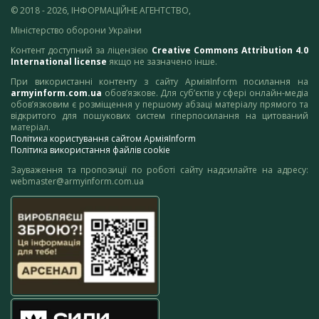
© 2018 - 2026, ІНФОРМАЦІЙНЕ АГЕНТСТВО,
Міністерство оборони України
Контент доступний за ліцензією
Creative Commons Attribution 4.0
International license
якщо не зазначено інше.
При використанні контенту з сайту АрміяInform посилання на
armyinform.com.ua
обов’язкове. Для суб’єктів у сфері онлайн-медіа
обов’язковим є розміщення у першому абзаці матеріалу прямого та
відкритого для пошукових систем гіперпосилання на цитований
матеріал.
Політика користування сайтом АрміяInform
Політика використання файлів cookie
Зауваження та пропозиції по роботі сайту надсилайте на адресу:
webmaster@armyinform.com.ua