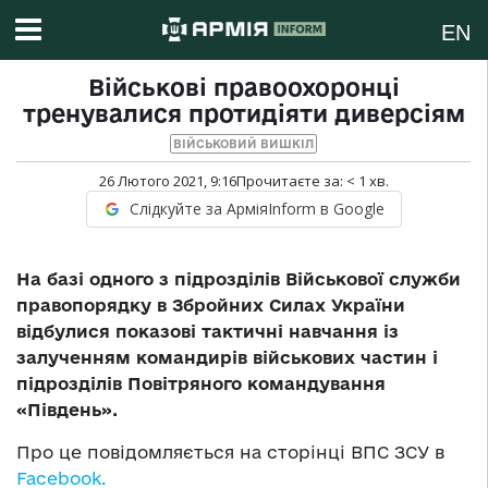
EN
Військові правоохоронці
тренувалися протидіяти диверсіям
ВІЙСЬКОВИЙ ВИШКІЛ
26 Лютого 2021, 9:16
Прочитаєте за:
< 1
хв.
Слідкуйте за АрміяInform в Google
На базі одного з підрозділів Військової служби
правопорядку в Збройних Силах України
відбулися показові тактичні навчання із
залученням командирів військових частин і
підрозділів Повітряного командування
«Південь».
Про це повідомляється на сторінці ВПС ЗСУ в
Facebook.