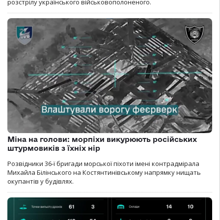
розстрілу українського військовополоненого.
Міна на голови: морпіхи викурюють російських
штурмовиків з їхніх нір
Розвідники 36-ї бригади морської піхоти імені контрадмірала
Михайла Білінського на Костянтинівському напрямку нищать
окупантів у будівлях.