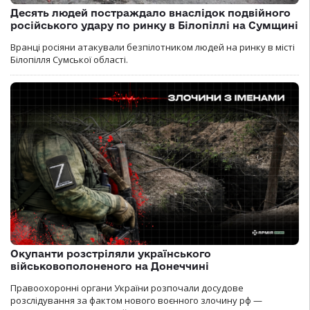
Десять людей постраждало внаслідок подвійного
російського удару по ринку в Білопіллі на Сумщині
Вранці росіяни атакували безпілотником людей на ринку в місті
Білопілля Сумської області.
Окупанти розстріляли українського
військовополоненого на Донеччині
Правоохоронні органи України розпочали досудове
розслідування за фактом нового воєнного злочину рф —