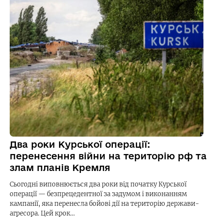
Два роки Курської операції:
перенесення війни на територію рф та
злам планів Кремля
Сьогодні виповнюється два роки від початку Курської
операції — безпрецедентної за задумом і виконанням
кампанії, яка перенесла бойові дії на територію держави-
агресора. Цей крок…