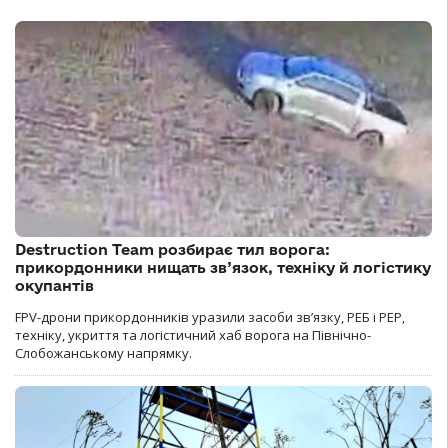
Destruction Team розбирає тил ворога:
прикордонники нищать зв’язок, техніку й логістику
окупантів
FPV-дрони прикордонників уразили засоби зв’язку, РЕБ і РЕР,
техніку, укриття та логістичний хаб ворога на Північно-
Слобожанському напрямку.