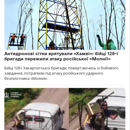
Антидронові сітки врятували «Хамві»: бійці 128-ї
бригади пережили атаку російської «Молнії»
Бійці 128-ї Закарпатської бригади, повертаючись із бойового
завдання, потрапили під атаку російського ударного
безпілотника «Молнія».