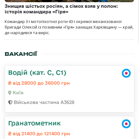
Знищив шістьох росіян, а сімох взяв у полон:
історія командира «Гіря»
Командир 3-ї мотопіхотної роти 43-ї окремої механізованої
бригади Олексій із позивним «Гіря» захищає Харківщину — край,
де народився та виріс.
ВАКАНСІЇ
Водій (кат. С, С1)
від 28000 до 36000 грн
Київ
Військова частина А3628
Гранатометник
від 21400 до 121400 грн