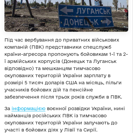
Під час вербування до приватних військових
компаній (ПВК) представники спецслужб
країни-агресора пропонують бойовикам 1-ї та 2-
ї армійських корпусів (Донецьк та Луганськ
відповідно) та мешканцям тимчасово
окупованих територій України зарплату в
розмірі 5 тисяч доларів США на місяць, пільги
учасників бойових дій та пенсійне
забезпечення після трьох років служби в ПВК.
За
інформацією
воєнної розвідки України, нині
найманців російських ПВК із тимчасово
окупованих територій України залучають до
участі в бойових діях у Лівії та Сирії.