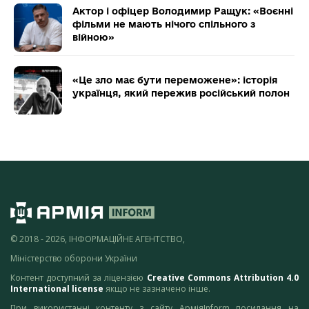
Актор і офіцер Володимир Ращук: «Воєнні
фільми не мають нічого спільного з
війною»
«Це зло має бути переможене»: історія
українця, який пережив російський полон
© 2018 - 2026, ІНФОРМАЦІЙНЕ АГЕНТСТВО,
Міністерство оборони України
Контент доступний за ліцензією
Creative Commons Attribution 4.0
International license
якщо не зазначено інше.
При використанні контенту з сайту АрміяInform посилання на