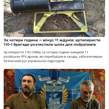
За чотири години — мінус 11 ждунів: артилеристи
110-ї бригади розчистили шлях для побратимів
Артилеристи 110-ї ОМБр за чотири години знищили 11
російських FPV-дронів, які перебували в засідці, забезпечивши
безпечний рух українських підрозділів.