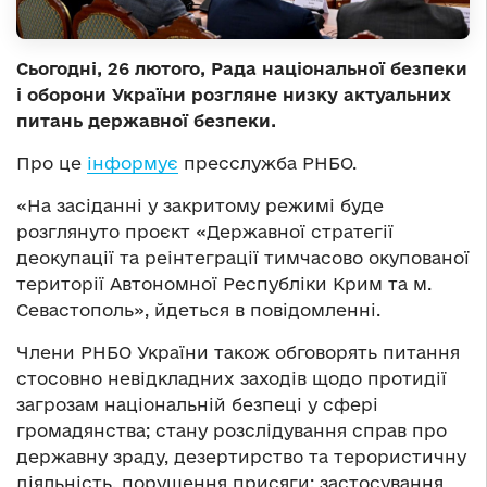
Сьогодні, 26 лютого, Рада національної безпеки
і оборони України розгляне низку актуальних
питань державної безпеки.
Про це
інформує
пресслужба РНБО.
«На засіданні у закритому режимі буде
розглянуто проєкт «Державної стратегії
деокупації та реінтеграції тимчасово окупованої
території Автономної Республіки Крим та м.
Севастополь», йдеться в повідомленні.
Члени РНБО України також обговорять питання
стосовно невідкладних заходів щодо протидії
загрозам національній безпеці у сфері
громадянства; стану розслідування справ про
державну зраду, дезертирство та терористичну
діяльність, порушення присяги; застосування