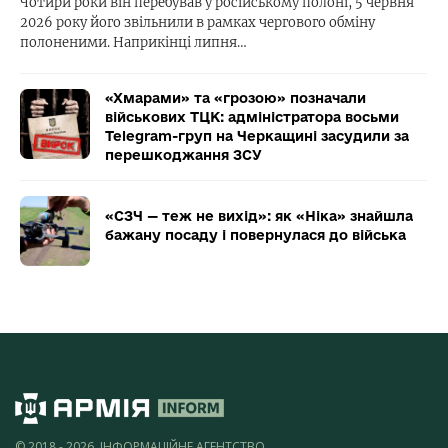
Чотири роки він перебував у російському полоні, 5 червня
2026 року його звільнили в рамках чергового обміну
полоненими. Наприкінці липня…
«Хмарами» та «грозою» позначали
військових ТЦК: адміністратора восьми
Telegram-груп на Черкащині засудили за
перешкоджання ЗСУ
«СЗЧ — теж не вихід»: як «Ніка» знайшла
бажану посаду і повернулася до війська
© 2018 - 2026, ІНФОРМАЦІЙНЕ АГЕНТСТВО,