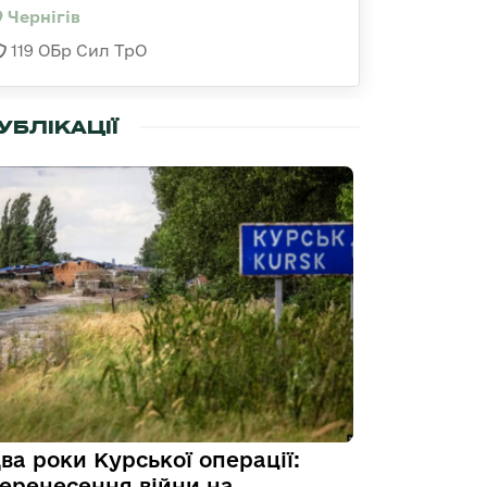
Чернігів
119 ОБр Сил ТрО
УБЛІКАЦІЇ
ва роки Курської операції:
еренесення війни на