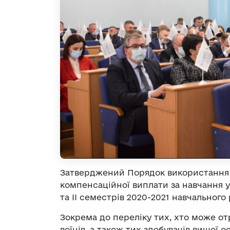
Затверджений Порядок використання 
компенсаційної виплати за навчання уч
та ІІ семестрів 2020-2021 навчального 
Зокрема до переліку тих, хто може о
воїнів, а також тих здобувачів вищої 