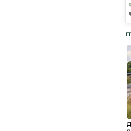
П
Д
п