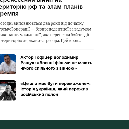
ериторію рф та злам планів
ремля
ьогодні виповнюється два роки від початку
урської операції — безпрецедентної за задумом
виконанням кампанії, яка перенесла бойові дії
а територію держави-агресора. Цей крок…
Актор і офіцер Володимир
Ращук: «Воєнні фільми не мають
нічого спільного з війною»
«Це зло має бути переможене»:
історія українця, який пережив
російський полон