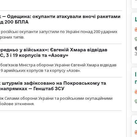
 — Одещина: окупанти атакували вночі ракетами
ад 200 БПЛА
я, російські окупанти запустили по Україні понад 200 ударних
різних типів.
едньо у військах»: Євгеній Хмара відвідав
, 3 і 19 корпусів та «Азову»
ов’язків Міністра оборони України Євгеній Хмара відвідав
19 армійських корпусів та корпусу «Азов».
 штурмів зафіксовано на Покровському та
 напрямках — Генштаб ЗСУ
іж Силами оборони України та російськими окупаційними
бойове зіткнення.