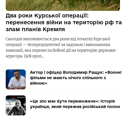
Два роки Курської операції:
перенесення війни на територію рф та
злам планів Кремля
Сьогодні виповнюється два роки від початку Курської
операції — безпрецедентної за задумом і виконанням
кампанії, яка перенесла бойові дії на територію держави-
агресора. Цей крок…
Актор і офіцер Володимир Ращук: «Воєнні
фільми не мають нічого спільного з
війною»
«Це зло має бути переможене»: історія
українця, який пережив російський полон