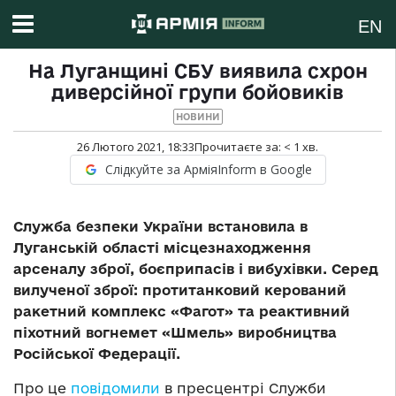
EN
На Луганщині СБУ виявила схрон
диверсійної групи бойовиків
НОВИНИ
26 Лютого 2021, 18:33
Прочитаєте за:
< 1
хв.
Слідкуйте за АрміяInform в Google
Служба безпеки України встановила в
Луганській області місцезнаходження
арсеналу зброї, боєприпасів і вибухівки. Серед
вилученої зброї: протитанковий керований
ракетний комплекс «Фагот» та реактивний
піхотний вогнемет «Шмель» виробництва
Російської Федерації.
Про це
повідомили
в пресцентрі Служби