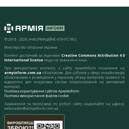
© 2018 - 2026, ІНФОРМАЦІЙНЕ АГЕНТСТВО,
Міністерство оборони України
Контент доступний за ліцензією
Creative Commons Attribution 4.0
International license
якщо не зазначено інше.
При використанні контенту з сайту АрміяInform посилання на
armyinform.com.ua
обов’язкове. Для суб’єктів у сфері онлайн-медіа
обов’язковим є розміщення у першому абзаці матеріалу прямого та
відкритого для пошукових систем гіперпосилання на цитований
матеріал.
Політика користування сайтом АрміяInform
Політика використання файлів cookie
Зауваження та пропозиції по роботі сайту надсилайте на адресу:
webmaster@armyinform.com.ua