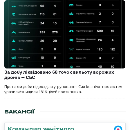
За добу ліквідовано 68 точок вильоту ворожих
дронів — СБС
Протягом доби підрозділи угруповання Сил безпілотних систем
уразили/знищили 1816 цілей противника.
ВАКАНСІЇ
Командир зенітного