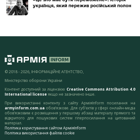
українця, який пережив російський полон
© 2018 - 2026, ІНФОРМАЦІЙНЕ АГЕНТСТВО,
Міністерство оборони України
Контент доступний за ліцензією
Creative Commons Attribution 4.0
International license
якщо не зазначено інше.
При використанні контенту з сайту АрміяInform посилання на
armyinform.com.ua
обов’язкове. Для суб’єктів у сфері онлайн-медіа
обов’язковим є розміщення у першому абзаці матеріалу прямого та
відкритого для пошукових систем гіперпосилання на цитований
матеріал.
Політика користування сайтом АрміяInform
Політика використання файлів cookie