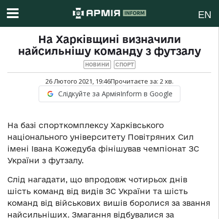
EN
На Харківщині визначили
найсильнішу команду з футзалу
НОВИНИ
СПОРТ
26 Лютого 2021, 19:46
Прочитаєте за:
2
хв.
Слідкуйте за АрміяInform в Google
На базі спорткомплексу Харківського
національного університету Повітряних Сил
імені Івана Кожедуба фінішував чемпіонат ЗС
України з футзалу.
Слід нагадати, що впродовж чотирьох днів
шість команд від видів ЗС України та шість
команд від військових вишів боролися за звання
найсильніших. Змагання відбувалися за