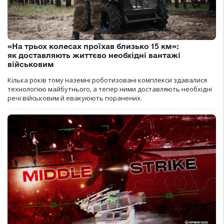
«На трьох колесах проїхав близько 15 км»:
як доставляють життєво необхідні вантажі
військовим
Кілька років тому наземні роботизовані комплекси здавалися
технологією майбутнього, а тепер ними доставляють необхідні
речі військовим й евакуюють поранених.