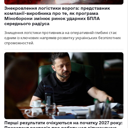
Знекровлення логістики ворога: представник
компанії-виробника про те, як програма
Міноборони змінює ринок ударних БПЛА
середнього радіуса
Знищення логістики противника на оперативній глибині стає
одним із ключових напрямів розвитку українських безпілотних
спроможностей.
Перші результати очікуються на початку 2027 року:
Президент розповів про роботу над вітчизняною