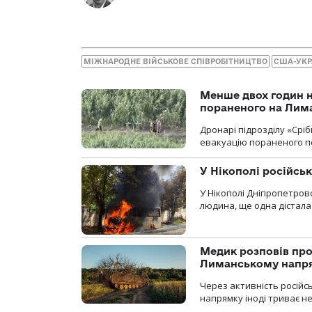
МІЖНАРОДНЕ ВІЙСЬКОВЕ СПІВРОБІТНИЦТВО
США-УКР
Менше двох годин 
пораненого на Лим
Дронарі підрозділу «Срі
евакуацію пораненого п
У Нікополі російсь
У Нікополі Дніпропетровс
людина, ще одна дістала
Медик розповів про
Лиманському напр
Через активність російс
напрямку іноді триває не