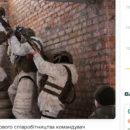
13
13
12
В
ового співробітництва командувач