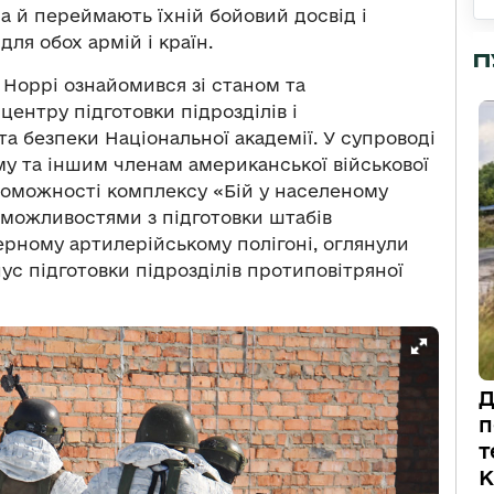
 а й переймають їхній бойовий досвід і
для обох армій і країн.
П
Норрі ознайомився зі станом та
ентру підготовки підрозділів і
 безпеки Національної академії. У супроводі
му та іншим членам американської військової
роможності комплексу «Бій у населеному
з можливостями з підготовки штабів
ерному артилерійському полігоні, оглянули
с підготовки підрозділів протиповітряної
Д
п
т
К