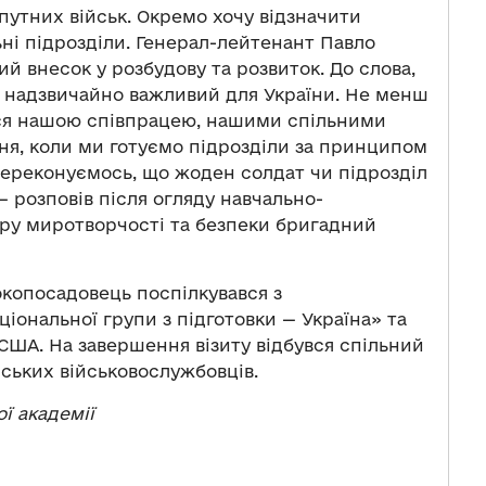
опутних військ. Окремо хочу відзначити
льні підрозділи. Генерал-лейтенант Павло
ий внесок у розбудову та розвиток. До слова,
н надзвичайно важливий для України. Не менш
ся нашою співпрацею, нашими спільними
ня, коли ми готуємо підрозділи за принципом
переконуємось, що жоден солдат чи підрозділ
— розповів після огляду навчально-
ру миротворчості та безпеки бригадний
копосадовець поспілкувався з
іональної групи з підготовки — Україна» та
ША. На завершення візиту відбувся спільний
ських військовослужбовців.
ї академії