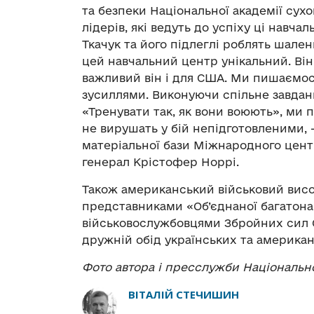
та безпеки Національної академії сух
лідерів, які ведуть до успіху ці навча
Ткачук та його підлеглі роблять шален
цей навчальний центр унікальний. Ві
важливий він і для США. Ми пишаємо
зусиллями. Виконуючи спільне завдан
«Тренувати так, як вони воюють», ми 
не вирушать у бій непідготовленими, 
матеріальної бази Міжнародного цент
генерал Крістофер Норрі.
Також американський військовий висо
представниками «Об’єднаної багатонац
військовослужбовцями Збройних сил С
дружній обід українських та американ
Фото автора і пресслужби Національно
ВІТАЛІЙ СТЕЧИШИН