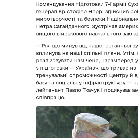
Командування підготовки 7-ї армії С
генерал Крістофер Норрі здійснив ро
миротворчості та безпеки Національно
Петра Сагайдачного. Зустрічав америк
вищого військового навчального закла
— Рік, що минув від нашої останньої з
вплинула на наші спільні плани. Уті
реалізовувати намічене, насамперед у
з підготовки — Україна», що триває 
тренувальні спроможності Центру й в
базу та соціальну інфраструктуру, — н
лейтенант Павло Ткачук і подякував а
співпрацю.