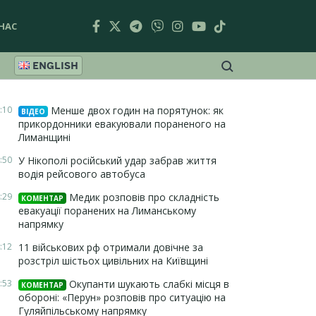
НАС
ENGLISH
:10
Менше двох годин на порятунок: як
ВІДЕО
прикордонники евакуювали пораненого на
Лиманщині
:50
У Нікополі російський удар забрав життя
водія рейсового автобуса
:29
Медик розповів про складність
КОМЕНТАР
евакуації поранених на Лиманському
напрямку
:12
11 військових рф отримали довічне за
розстріл шістьох цивільних на Київщині
:53
Окупанти шукають слабкі місця в
КОМЕНТАР
обороні: «Перун» розповів про ситуацію на
Гуляйпільському напрямку