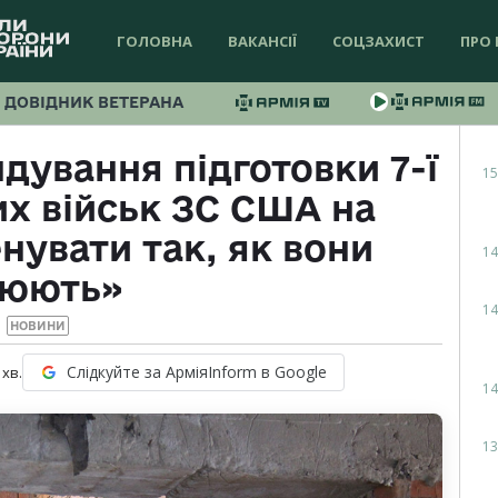
ГОЛОВНА
ВАКАНСІЇ
СОЦЗАХИСТ
ПРО 
ДОВІДНИК ВЕТЕРАНА
ування підготовки 7-ї
15
их військ ЗС США на
нувати так, як вони
14
оюють»
14
НОВИНИ
Слідкуйте за АрміяInform в Google
хв.
14
13