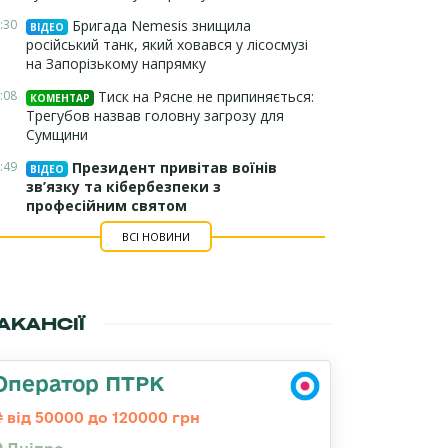
:30
Бригада Nemesis знищила
ВІДЕО
російський танк, який ховався у лісосмузі
на Запорізькому напрямку
:08
Тиск на Рясне не припиняється:
КОМЕНТАР
Трегубов назвав головну загрозу для
Сумщини
:49
Президент привітав воїнів
ВІДЕО
зв’язку та кібербезпеки з
професійним святом
ВСІ НОВИНИ
АКАНСІЇ
Оператор ПТРК
від 50000 до 120000 грн