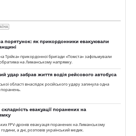
АЇНА
на порятунок: як прикордонники евакуювали
анщині
бна Трійка» прикордонної бригади «Помста» зафільмували
обратима на Лиманському напрямку.
кий удар забрав життя водія рейсового автобуса
ької області внаслідок російського удару загинула одна
 поранень.
 складність евакуації поранених на
ямку
ьких FPV-дронів евакуація поранених на Лиманському
 години, а дні, розповів український медик.