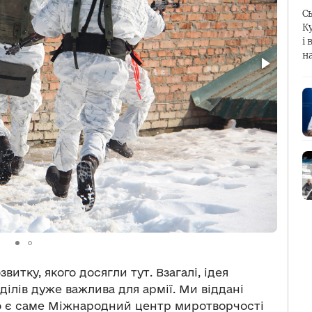
С
К
і 
н
тку, якого досягли тут. Взагалі, ідея
ділів дуже важлива для армії. Ми віддані
о є саме Міжнародний центр миротворчості