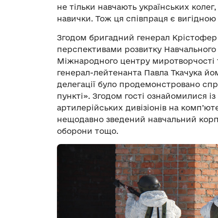
не тільки навчають українських колег,
навички. Тож ця співпраця є вигідною 
Згодом бригадний генерал Крістофер 
перспективами розвитку Навчального ц
Міжнародного центру миротворчості та
генерал-лейтенанта Павла Ткачука йо
делегації було продемонстровано сп
пункті». Згодом гості ознайомилися і
артилерійських дивізіонів на комп’ют
нещодавно зведений навчальний корпу
оборони тощо.