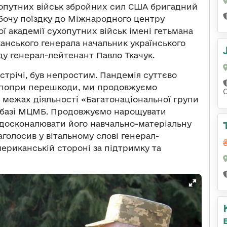
ухопутних військ збройних сил США бригадний
бочу поїздку до Міжнародного центру
ї академії сухопутних військ імені гетьмана
анського генерала начальник українського
ду генерал-лейтенант Павло Ткачук.
устрічі, був непростим. Пандемія суттєво
м, попри перешкоди, ми продовжуємо
 межах діяльності «Багатонаціональної групи
на базі МЦМБ. Продовжуємо нарощувати
досконалювати його навчально-матеріальну
аголосив у вітальному слові генерал-
мериканській стороні за підтримку та